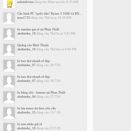
anhsinhvien
đăng vào
Hôm qua lúc 6:33 AM
Cấu hình PC "quốc dân" Ryzen 5 5500 và RX...
meo1725
đăng vào
Thứ tư at 10:28 AM
In standee giá rẻ tại Phan Thiết
alothietke_18
đăng vào
Thứ ba at 3:42 PM
Quảng cáo Bình Thuận
alothietke_18
đăng vào
Thứ hai at 4:00 PM
In bao thư nhanh rẻ đẹp
alothietke_07
đăng vào
30/7/26
In bao thư nhanh rẻ đẹp
alothietke_07
đăng vào
30/7/26
In băng rôn - banner tại Phan Thiết
alothietke_04
đăng vào
27/7/26
In bìa menu da theo yêu cầu
alothietke_15
đăng vào
23/7/26
In tem nhãn giá rẻ
alothietke_18
đăng vào
22/7/26