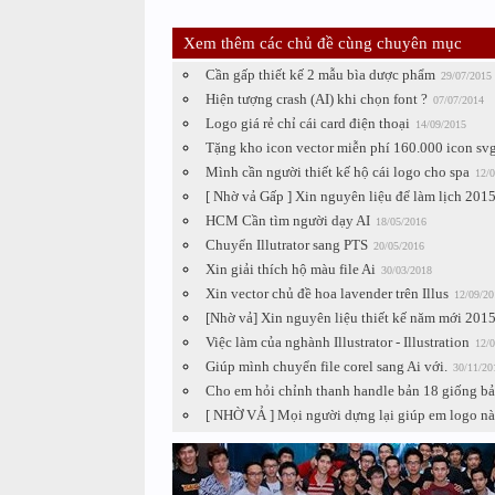
Xem thêm các chủ đề cùng chuyên mục
Cần gấp thiết kế 2 mẫu bìa dược phẩm
29/07/2015
Hiện tượng crash (AI) khi chọn font ?
07/07/2014
Logo giá rẻ chỉ cái card điện thoại
14/09/2015
Tặng kho icon vector miễn phí 160.000 icon sv
Mình cần người thiết kế hộ cái logo cho spa
12/0
[ Nhờ vả Gấp ] Xin nguyên liệu để làm lịch 201
HCM Cần tìm người dạy AI
18/05/2016
Chuyển Illutrator sang PTS
20/05/2016
Xin giải thích hộ màu file Ai
30/03/2018
Xin vector chủ đề hoa lavender trên Illus
12/09/20
[Nhờ vả] Xin nguyên liệu thiết kế năm mới 201
Việc làm của nghành Illustrator - Illustration
12/0
Giúp mình chuyển file corel sang Ai với.
30/11/20
Cho em hỏi chỉnh thanh handle bản 18 giống bả
[ NHỜ VẢ ] Mọi người dựng lại giúp em logo nà