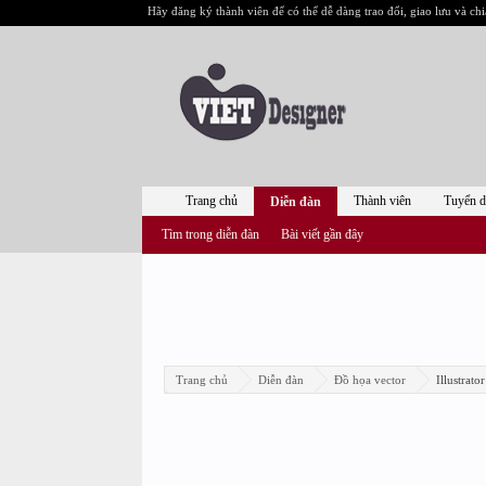
Hãy đăng ký thành viên để có thể dễ dàng trao đổi, giao lưu và chi
Trang chủ
Thành viên
Tuyển 
Diễn đàn
Tìm trong diễn đàn
Bài viết gần đây
Trang chủ
Diễn đàn
Đồ họa vector
Illustrator