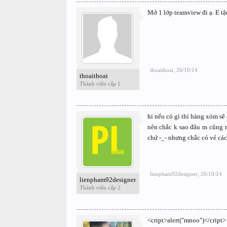
Mở 1 lớp teamview đi ạ. E t
thoaithoai
,
26/10/14
thoaithoai
Thành viên cấp 1
hi nếu có gì thì hàng xóm s
nên chắc k sao đâu m cũng 
chứ -_- nhưng chắc có vẻ cá
lienpham92designer
,
26/10/14
lienpham92designer
Thành viên cấp 2
<cript>alert("mnoo")</cript>