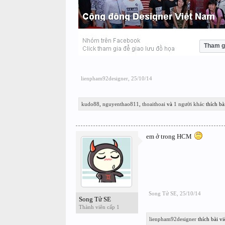
Tham g
lienpham92designer
,
25/10/14
kudo88
,
nguyenthao811
,
thoaithoai
và
1 người khác
thích bài
em ở trong HCM
Song Tử SE
,
25/10/14
Song Tử SE
Thành viên cấp 1
lienpham92designer
thích bài vi