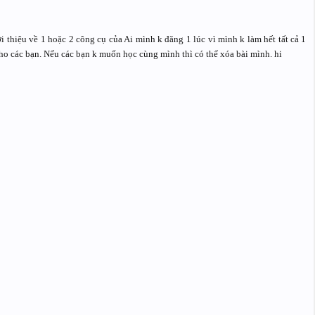
 thiệu về 1 hoặc 2 công cụ của Ai mình k đăng 1 lúc vì mình k làm hết tất cả 1
 cho các bạn. Nếu các bạn k muốn học cùng mình thì có thể xóa bài mình. hi