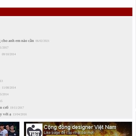
g cho anh em nào cần
06/02/2021
1/2017
5
09/10/2014
13
5
11/08/2014
5/2014
15
n cs6
19/11/2017
y với ạ
13/04/2016