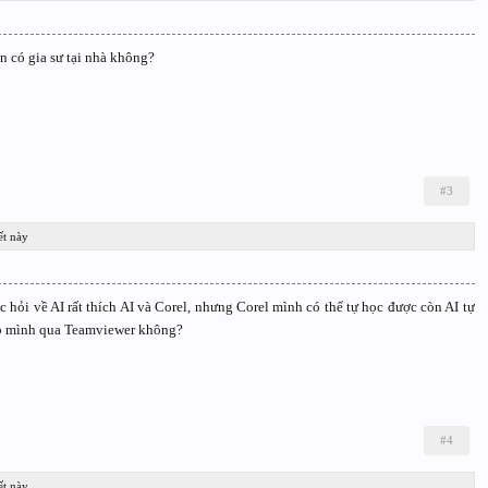
 có gia sư tại nhà không?
#3
ết này
ỏi về AI rất thích AI và Corel, nhưng Corel mình có thể tự học được còn AI tự
úp mình qua Teamviewer không?
#4
ết này