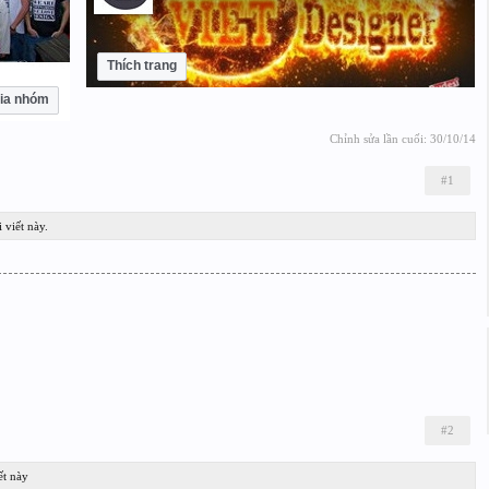
Thích trang
ia nhóm
Chỉnh sửa lần cuối:
30/10/14
#1
 viết này.
#2
ết này