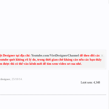
 Designer tại địa chỉ:
Youtube.com/VietDesignerChannel
để theo dõi các
Youtube quét không rõ lý do, trong thời gian chờ kháng cáo nếu các bạn thấy
em được thì có thể vào kênh mới để tìm xem video sơ cua nhé.
designer
,
25/10/14
.
Lượt xem: 4,348