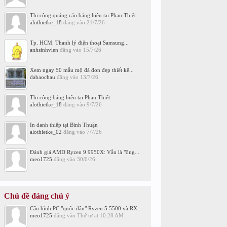
Thi công quảng cáo bảng hiệu tại Phan Thiết
alothietke_18
đăng vào
21/7/26
Tp. HCM. Thanh lý điện thoại Samsung...
anhsinhvien
đăng vào
15/7/26
Xem ngay 50 mẫu mộ đá đơn đẹp thiết kế...
dabaochau
đăng vào
13/7/26
Thi công bảng hiệu tại Phan Thiết
alothietke_18
đăng vào
9/7/26
In danh thiếp tại Bình Thuận
alothietke_02
đăng vào
7/7/26
Đánh giá AMD Ryzen 9 9950X: Vẫn là "ông...
meo1725
đăng vào
30/6/26
Chủ đề đáng chú ý
Cấu hình PC "quốc dân" Ryzen 5 5500 và RX...
meo1725
đăng vào
Thứ tư at 10:28 AM