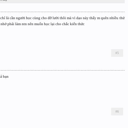
chỉ là cần người học cùng cho đỡ lười thôi mà vì dạo này thấy m quên nhiều thứ
k nhớ phải làm ntn nên muốn học lại cho chắc kiến thức
#5
hả bạn
#6