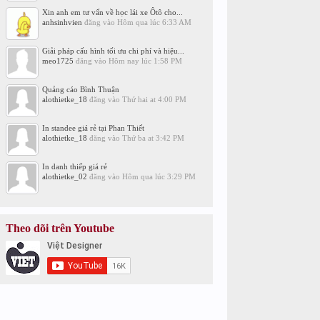
Xin anh em tư vấn về học lái xe Ôtô cho...
anhsinhvien
đăng vào
Hôm qua lúc 6:33 AM
Giải pháp cấu hình tối ưu chi phí và hiệu...
meo1725
đăng vào
Hôm nay lúc 1:58 PM
Quảng cáo Bình Thuận
alothietke_18
đăng vào
Thứ hai at 4:00 PM
In standee giá rẻ tại Phan Thiết
alothietke_18
đăng vào
Thứ ba at 3:42 PM
In danh thiếp giá rẻ
alothietke_02
đăng vào
Hôm qua lúc 3:29 PM
Theo dõi trên Youtube