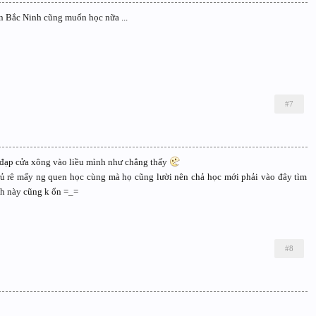
ận Bắc Ninh cũng muốn học nữa ...
#7
ẽ đạp cửa xông vào liều mình như chẳng thấy
rủ rê mấy ng quen học cùng mà họ cũng lười nên chả học mới phải vào đây tìm
ch này cũng k ổn =_=
#8