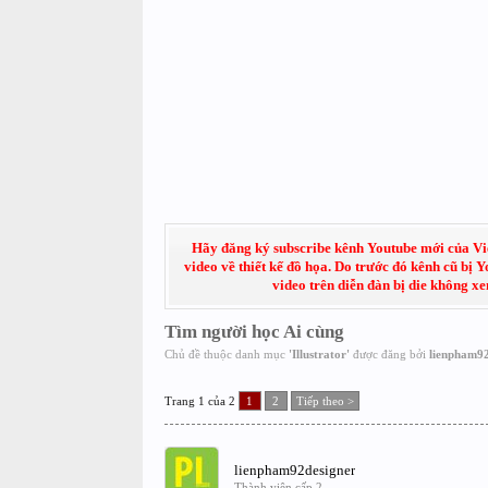
Hãy đăng ký subscribe kênh Youtube mới của Việt
video về thiết kế đồ họa. Do trước đó kênh cũ bị 
video trên diễn đàn bị die không x
Tìm người học Ai cùng
Chủ đề thuộc danh mục
'
Illustrator
'
được đăng bởi
lienpham92
Trang 1 của 2
1
2
Tiếp theo >
lienpham92designer
Thành viên cấp 2