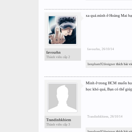
xa quá.mình ở Hoàng Mai bạn
favourhn
,
26/10/14
favourhn
Thành viên cấp 2
lienpham92designer
thích bài vi
Mình ở trong HCM muốn học h
học khó quá, Bạn có thể gi
Trandinhkhiem
,
26/10/14
Trandinhkhiem
Thành viên cấp 3
lienpham92designer
thích bài vi