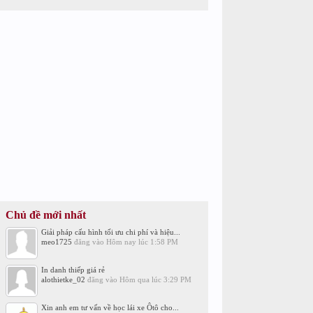
Chủ đề mới nhất
Giải pháp cấu hình tối ưu chi phí và hiệu...
meo1725
đăng vào
Hôm nay lúc 1:58 PM
In danh thiếp giá rẻ
alothietke_02
đăng vào
Hôm qua lúc 3:29 PM
Xin anh em tư vấn về học lái xe Ôtô cho...