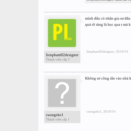
mình đâu có nhận gia sư đâu 
quá rõ ràng là học qua r mà 
lienpham92designer
,
26/10/14
lienpham92designer
Thành viên cấp 2
Không sợ cõng rắn vào nhà 
cuongeke1
,
26/10/14
cuongeke1
Thành viên cấp 1