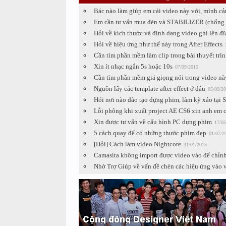
Bác nào làm giúp em cái video này với, mình c
Em cần tư vấn mua đèn và STABILIZER (chống 
Hỏi về kích thước và định dạng video ghi lên đ
Hỏi về hiệu ứng như thế này trong After Effects
Cần tìm phần mềm làm clip trong bài thuyết trìn
Xin ít nhạc ngắn 5s hoặc 10s
07/09/2015
Cần tìm phần mềm giả giọng nói trong video nà
Nguồn lấy các template after effect ở đâu
05/09/2
Hỏi nơi nào đào tạo dựng phim, làm kỹ xảo tại 
Lỗi phông khi xuất project AE CS6 xin anh em c
Xin được tư vấn về cấu hình PC dựng phim
17/05
5 cách quay để có những thước phim đẹp
01/07/2
[Hỏi] Cách làm video Nightcore
31/01/2015
Camasita không import được video vào để chỉnh s
Nhờ Trợ Giúp về vấn đề chèn các hiệu ứng vào 