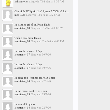
anhsinhvien
đăng vào
Thứ năm at 6:33 AM
Cấu hình PC "quốc dân" Ryzen 5 5500 và RX...
meo1725
đăng vào
Thứ tư at 10:28 AM
In standee giá rẻ tại Phan Thiết
alothietke_18
đăng vào
Thứ ba at 3:42 PM
Quảng cáo Bình Thuận
alothietke_18
đăng vào
Thứ hai at 4:00 PM
In bao thư nhanh rẻ đẹp
alothietke_07
đăng vào
30/7/26
In bao thư nhanh rẻ đẹp
alothietke_07
đăng vào
30/7/26
In băng rôn - banner tại Phan Thiết
alothietke_04
đăng vào
27/7/26
In bìa menu da theo yêu cầu
alothietke_15
đăng vào
23/7/26
In tem nhãn giá rẻ
alothietke_18
đăng vào
22/7/26