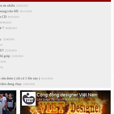
ảm ơn nhiều
25/03/2015
rung) cho 6D.
05/12/2016
ĩa CD
26/10/2015
20/08/2014
h ?
28/08/2013
y.
22/06/2015
015
SG?
22/10/2013
hỉ giúp
11/03/2014
/2019
014
ửa được ( chỉ có 1 file này )
24/10/2016
video đang chạy
14/03/2018