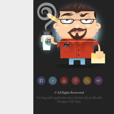
© All Rights Reservered
Vui lòng trích nguồn khi chia sẻ lại bài viết từ diễn đàn
Designer Việt Nam.