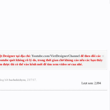
 Designer tại địa chỉ:
Youtube.com/VietDesignerChannel
để theo dõi các
Youtube quét không rõ lý do, trong thời gian chờ kháng cáo nếu các bạn thấy
em được thì có thể vào kênh mới để tìm xem video sơ cua nhé.
ăng bởi
bachokixhyeu
,
23/7/17
.
Lượt xem: 2,094