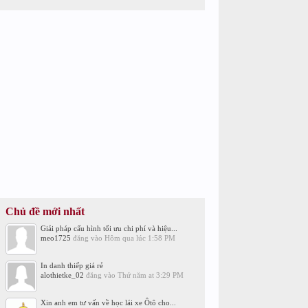
Chủ đề mới nhất
Giải pháp cấu hình tối ưu chi phí và hiệu...
meo1725
đăng vào
Hôm qua lúc 1:58 PM
In danh thiếp giá rẻ
alothietke_02
đăng vào
Thứ năm at 3:29 PM
Xin anh em tư vấn về học lái xe Ôtô cho...