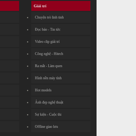
Giải trí
Chuyện trò linh tinh
Đọc báo - Tin tức
Video clip giải trí
Công nghệ - Hitech
Ra mắt - Làm quen
Hình nền máy tính
Hot models
Ảnh đẹp nghệ thuật
Sự kiện - Cuộc thi
Offline giao lưu