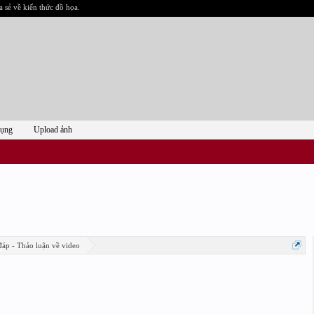
a sẻ về kiến thức đồ họa.
dụng
Upload ảnh
đáp - Thảo luận về video