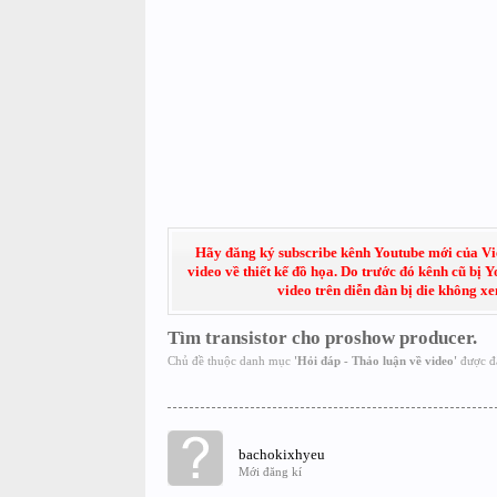
Hãy đăng ký subscribe kênh Youtube mới của Việt
video về thiết kế đồ họa. Do trước đó kênh cũ bị 
video trên diễn đàn bị die không x
Tìm transistor cho proshow producer.
Chủ đề thuộc danh mục
'
Hỏi đáp - Thảo luận về video
'
được đ
bachokixhyeu
Mới đăng kí