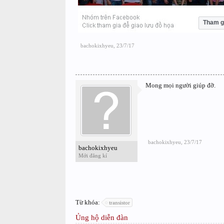
Tham g
bachokixhyeu
,
23/7/17
Mong mọi người giúp đỡ.
bachokixhyeu
,
23/7/17
bachokixhyeu
Mới đăng kí
Từ khóa:
transistor
Ủng hộ diễn đàn