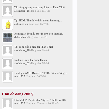
Thi công quảng cáo bảng hiệu tại Phan Thiết
alothietke_18
đăng vào
21/7/26
Tp. HCM. Thanh lý điện thoại Samsung...
anhsinhvien
đăng vào
15/7/26
Xem ngay 50 mẫu mộ đá đơn đẹp thiết kế...
dabaochau
đăng vào
13/7/26
Thi công bảng hiệu tại Phan Thiết
alothietke_18
đăng vào
9/7/26
In danh thiếp tại Bình Thuận
alothietke_02
đăng vào
7/7/26
Đánh giá AMD Ryzen 9 9950X: Vẫn là "ông...
meo1725
đăng vào
30/6/26
Chủ đề đáng chú ý
Cấu hình PC "quốc dân" Ryzen 5 5500 và RX...
meo1725
đăng vào
Thứ tư at 10:28 AM