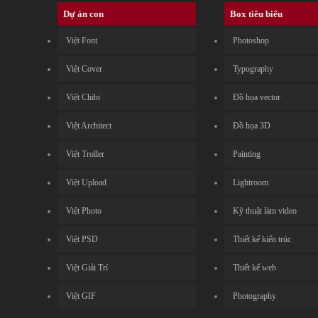
Dự án con
Box tiêu biểu
Việt Font
Photoshop
Việt Cover
Typography
Việt Chibi
Đồ họa vector
Việt Architect
Đồ họa 3D
Việt Troller
Painting
Việt Upload
Lightroom
Việt Photo
Kỹ thuật làm video
Việt PSD
Thiết kế kiến trúc
Việt Giải Trí
Thiết kế web
Việt GIF
Photography