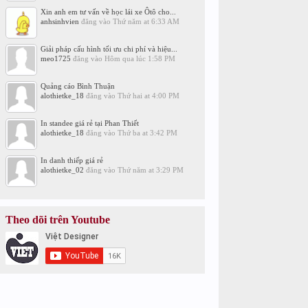
Xin anh em tư vấn về học lái xe Ôtô cho...
anhsinhvien
đăng vào
Thứ năm at 6:33 AM
Giải pháp cấu hình tối ưu chi phí và hiệu...
meo1725
đăng vào
Hôm qua lúc 1:58 PM
Quảng cáo Bình Thuận
alothietke_18
đăng vào
Thứ hai at 4:00 PM
In standee giá rẻ tại Phan Thiết
alothietke_18
đăng vào
Thứ ba at 3:42 PM
In danh thiếp giá rẻ
alothietke_02
đăng vào
Thứ năm at 3:29 PM
Theo dõi trên Youtube