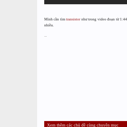
Mình cần tìm
transistor
như trong video đoạn từ 1:44
nhiều.
...
Xem thêm các chủ đề cùng chuyên mục