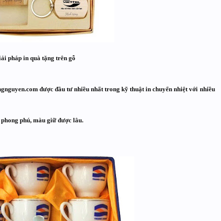
iải pháp in quà tặng trên gỗ​
gnguyen.com được đầu tư nhiều nhất trong kỹ thuật
in chuyển nhiệt
với nhiều
 phong phú, màu giữ được lâu.