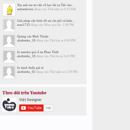
Xin anh em tư vấn về học lái xe Ôtô cho...
anhsinhvien
đăng vào
Thứ năm at 6:33 AM
Giải pháp cấu hình tối ưu chi phí và hiệu...
meo1725
đăng vào
Hôm qua lúc 1:58 PM
Quảng cáo Bình Thuận
alothietke_18
đăng vào
Thứ hai at 4:00 PM
In standee giá rẻ tại Phan Thiết
alothietke_18
đăng vào
Thứ ba at 3:42 PM
In danh thiếp giá rẻ
alothietke_02
đăng vào
Thứ năm at 3:29 PM
Theo dõi trên Youtube