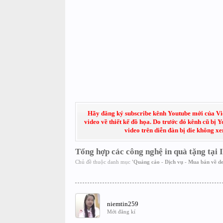
Hãy đăng ký subscribe kênh Youtube mới của Việt
video về thiết kế đồ họa. Do trước đó kênh cũ bị 
video trên diễn đàn bị die không x
Tổng hợp các công nghệ in quà tặng ta
Chủ đề thuộc danh mục
'
Quảng cáo - Dịch vụ - Mua bán về de
niemtin259
Mới đăng kí