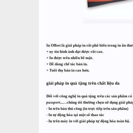
In Offset là giải pháp in rất phổ biến trong in ấn t
+ uy tín hình ảnh đạt được rất cao.
+ In được trên nhiều bề mặt.
+ Dễ dàng chế tác bản in.
+ Tuổi thọ bản in cao hơn.
giải pháp in quà tặng trên chất liệu da
Đối với
công nghệ in quà tặng
trên các sản phẩm có 
passport
...…chúng tôi thường chọn sử dụng giải phá
- In trên bản thủ công (in trực tiếp trên sản phẩm)
- In tự động hóa tại một số thao tác
- In trên máy in với giải pháp tự động hóa toàn bộ.