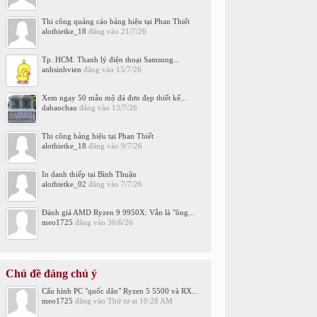
Thi công quảng cáo bảng hiệu tại Phan Thiết
alothietke_18
đăng vào
21/7/26
Tp. HCM. Thanh lý điện thoại Samsung...
anhsinhvien
đăng vào
15/7/26
Xem ngay 50 mẫu mộ đá đơn đẹp thiết kế...
dabaochau
đăng vào
13/7/26
Thi công bảng hiệu tại Phan Thiết
alothietke_18
đăng vào
9/7/26
In danh thiếp tại Bình Thuận
alothietke_02
đăng vào
7/7/26
Đánh giá AMD Ryzen 9 9950X: Vẫn là "ông...
meo1725
đăng vào
30/6/26
Chủ đề đáng chú ý
Cấu hình PC "quốc dân" Ryzen 5 5500 và RX...
meo1725
đăng vào
Thứ tư at 10:28 AM