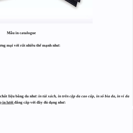
Mẫu in catalogue
hương mại với rất nhiều thế mạnh như:
chất liệu bằng da như:
in túi xách, in trên cặp da cao cấp, in sổ bìa da, in ví da
p
in lưới
đẳng cấp với đầy đủ dạng như: