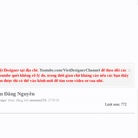
 Designer tại địa chỉ:
Youtube.com/VietDesignerChannel
để theo dõi các
Youtube quét không rõ lý do, trong thời gian chờ kháng cáo nếu các bạn thấy
em được thì có thể vào kênh mới để tìm xem video sơ cua nhé.
̣i In Đăng Nguyên
sign
'
được đăng bởi
niemtin259
,
27/9/19
.
Lượt xem: 772