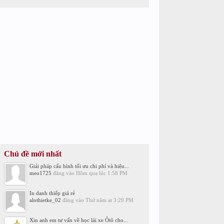
Chủ đề mới nhất
Giải pháp cấu hình tối ưu chi phí và hiệu...
meo1725
đăng vào
Hôm qua lúc 1:58 PM
In danh thiếp giá rẻ
alothietke_02
đăng vào
Thứ năm at 3:29 PM
Xin anh em tư vấn về học lái xe Ôtô cho...