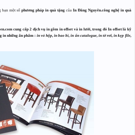
g bạn một số
phương pháp in quà tặng
của
In Đăng Nguyên.
công nghệ in quà
yen.com cung cấp 2 dịch vụ in gồm
in offset
và
in lướ
i, trong đó
In offset
là kỹ
g in những ấn phẩm :
in vỏ hộp, in bao bì, in ấn catalogue, in tờ rơi, in kẹp file,