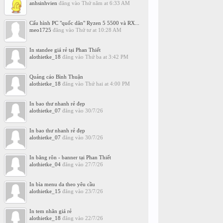
anhsinhvien
đăng vào
Thứ năm at 6:33 AM
Cấu hình PC "quốc dân" Ryzen 5 5500 và RX...
meo1725
đăng vào
Thứ tư at 10:28 AM
In standee giá rẻ tại Phan Thiết
alothietke_18
đăng vào
Thứ ba at 3:42 PM
Quảng cáo Bình Thuận
alothietke_18
đăng vào
Thứ hai at 4:00 PM
In bao thư nhanh rẻ đẹp
alothietke_07
đăng vào
30/7/26
In bao thư nhanh rẻ đẹp
alothietke_07
đăng vào
30/7/26
In băng rôn - banner tại Phan Thiết
alothietke_04
đăng vào
27/7/26
In bìa menu da theo yêu cầu
alothietke_15
đăng vào
23/7/26
In tem nhãn giá rẻ
alothietke_18
đăng vào
22/7/26