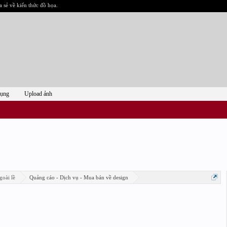
a sẻ về kiến thức đồ họa.
dụng
Upload ảnh
goài lề
Quảng cáo - Dịch vụ - Mua bán về design