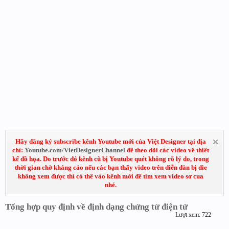
Hãy đăng ký subscribe kênh Youtube mới của Việt Designer tại địa
chỉ:
Youtube.com/VietDesignerChannel
để theo dõi các video về thiết
kế đồ họa. Do trước đó kênh cũ bị Youtube quét không rõ lý do, trong
thời gian chờ kháng cáo nếu các bạn thấy video trên diễn đàn bị die
không xem được thì có thể vào kênh mới để tìm xem video sơ cua
nhé.
Tổng hợp quy định về định dạng chứng từ điện tử
Lượt xem: 722