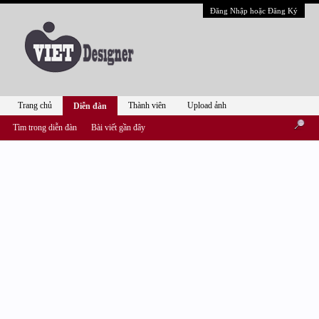
Đăng Nhập hoặc Đăng Ký
Trang chủ
Thành viên
Upload ảnh
Diễn đàn
Tìm trong diễn đàn
Bài viết gần đây