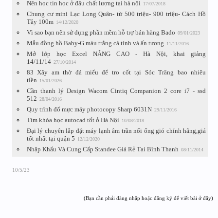
Nên học tin học ở đâu chất lượng tại hà nội
17/07/2018
Chung cư mini Lạc Long Quân- từ 500 triệu- 900 triệu- Cách Hồ
Tây 100m
14/12/2020
Vì sao bạn nên sử dụng phần mềm hỗ trợ bán hàng Bado
09/01/2023
Mẫu đồng hồ Baby-G màu trắng cá tính và ấn tượng
11/11/2016
Mở lớp học Excel NÂNG CAO - Hà Nội, khai giảng
14/11/14
27/10/2014
83 Xây am thờ đá miếu để tro cốt tại Sóc Trăng bao nhiêu
tiền
15/01/2026
Cần thanh lý Design Wacom Cintiq Companion 2 core i7 - ssd
512
28/04/2016
Quy trình đổ mực máy photocopy Sharp 6031N
29/11/2016
Tìm khóa học autocad tốt ở Hà Nội
10/08/2018
Đại lý chuyên lắp đặt máy lạnh âm trần nối ống gió chính hãng,giá
tốt nhất tại quận 5
12/12/2020
Nhập Khẩu Và Cung Cấp Standee Giá Rẻ Tại Bình Thạnh
08/11/2014
10/5/23
(Bạn cần phải đăng nhập hoặc đăng ký để viết bài ở đây)