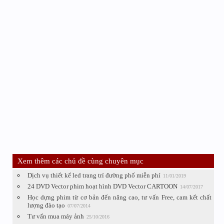
Xem thêm các chủ đề cùng chuyên mục
Dịch vụ thiết kế led trang trí đường phố miễn phí
11/01/2019
24 DVD Vector phim hoạt hình DVD Vector CARTOON
14/07/2017
Học dựng phim từ cơ bản đến nâng cao, tư vấn Free, cam kết chất
lượng đào tạo
07/07/2014
Tư vấn mua máy ảnh
25/10/2016