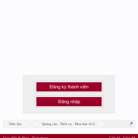
Đăng ký thành viên
Đăng nhập
Diễn đàn
...
Quảng cáo - Dịch vụ - Mua bán về design
Giao diện di động
Vietnamese
Liên hệ
Giúp đỡ