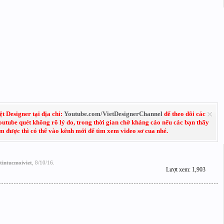
 Designer tại địa chỉ:
Youtube.com/VietDesignerChannel
để theo dõi các
Youtube quét không rõ lý do, trong thời gian chờ kháng cáo nếu các bạn thấy
em được thì có thể vào kênh mới để tìm xem video sơ cua nhé.
tintucmoiviet
,
8/10/16
.
Lượt xem: 1,903