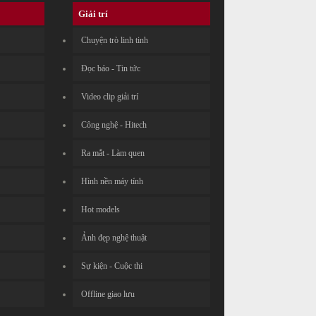
Giải trí
Chuyện trò linh tinh
Đọc báo - Tin tức
Video clip giải trí
Công nghệ - Hitech
Ra mắt - Làm quen
Hình nền máy tính
Hot models
Ảnh đẹp nghệ thuật
Sự kiện - Cuộc thi
Offline giao lưu