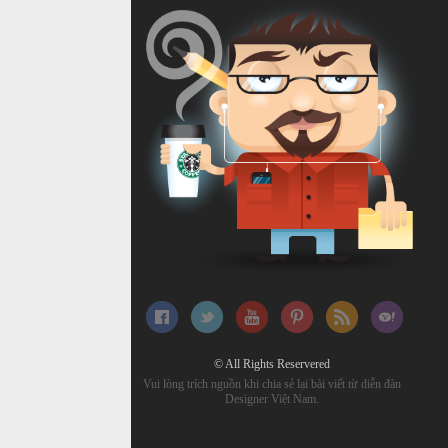
© All Rights Reservered
Vui lòng trích nguồn khi chia sẻ lại bài viết từ diễn đàn
Designer Việt Nam.