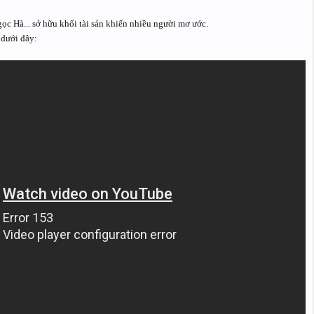
 Hà... sở hữu khối tài sản khiến nhiều người mơ ước.
 dưới đây: