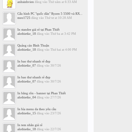
anhsinhvien
đăng vào
Thứ năm at 6:33 AM
Cấu hình PC "quốc dân" Ryzen 5 5500 và RX...
meo1725
đăng vào
Thứ tư at 10:28 AM
In standee giá rẻ tại Phan Thiết
alothietke_18
đăng vào
Thứ ba at 3:42 PM
Quảng cáo Bình Thuận
alothietke_18
đăng vào
Thứ hai at 4:00 PM
In bao thư nhanh rẻ đẹp
alothietke_07
đăng vào
30/7/26
In bao thư nhanh rẻ đẹp
alothietke_07
đăng vào
30/7/26
In băng rôn - banner tại Phan Thiết
alothietke_04
đăng vào
27/7/26
In bìa menu da theo yêu cầu
alothietke_15
đăng vào
23/7/26
In tem nhãn giá rẻ
alothietke_18
đăng vào
22/7/26