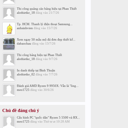
Thi công quảng cáo bảng hiệu tại Phan Thiết
alothietke_18
đăng vào
21/7/26
Tp. HCM. Thanh lý điện thoại Samsung...
anhsinhvien
đăng vào
15/7/26
Xem ngay 50 mẫu mộ đá đơn đẹp thiết kế...
dabaochau
đăng vào
13/7/26
Thi công bảng hiệu tại Phan Thiết
alothietke_18
đăng vào
9/7/26
In danh thiếp tại Bình Thuận
alothietke_02
đăng vào
7/7/26
Đánh giá AMD Ryzen 9 9950X: Vẫn là "ông...
meo1725
đăng vào
30/6/26
Chủ đề đáng chú ý
Cấu hình PC "quốc dân" Ryzen 5 5500 và RX...
meo1725
đăng vào
Thứ tư at 10:28 AM