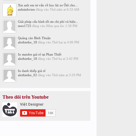
Xin anh em tư vấn về học lái xe Ôtô cho...
anhsinhvien
đăng vào
Thứ năm at 6:33 AM
Giải pháp cấu hình tối ưu chi phí và hiệu...
meo1725
đăng vào
Hôm qua lúc 1:58 PM
Quảng cáo Bình Thuận
alothietke_18
đăng vào
Thứ hai at 4:00 PM
In standee giá rẻ tại Phan Thiết
alothietke_18
đăng vào
Thứ ba at 3:42 PM
In danh thiếp giá rẻ
alothietke_02
đăng vào
Thứ năm at 3:29 PM
Theo dõi trên Youtube