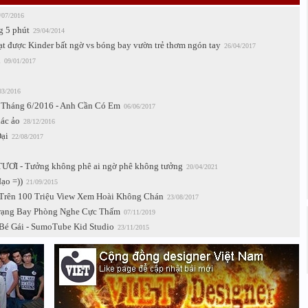
/07/2016
g 5 phút
29/04/2014
 được Kinder bất ngờ vs bóng bay vườn trẻ thơm ngón tay
26/04/2017
n
09/01/2017
03/2016
 Tháng 6/2016 - Anh Cần Có Em
06/06/2017
ác ảo
28/12/2016
ại
22/08/2017
ƠI - Tưởng không phê ai ngờ phê không tưởng
20/04/2021
ạo =))
21/09/2015
Trên 100 Triệu View Xem Hoài Không Chán
23/08/2017
Trạng Bay Phòng Nghe Cực Thấm
07/11/2019
Bé Gái - SumoTube Kid Studio
23/11/2015