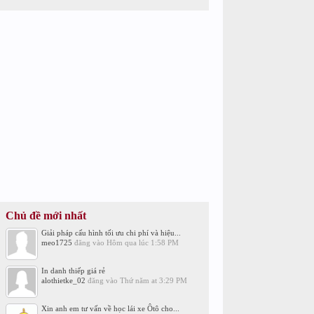
Chủ đề mới nhất
Giải pháp cấu hình tối ưu chi phí và hiệu...
meo1725
đăng vào
Hôm qua lúc 1:58 PM
In danh thiếp giá rẻ
alothietke_02
đăng vào
Thứ năm at 3:29 PM
Xin anh em tư vấn về học lái xe Ôtô cho...