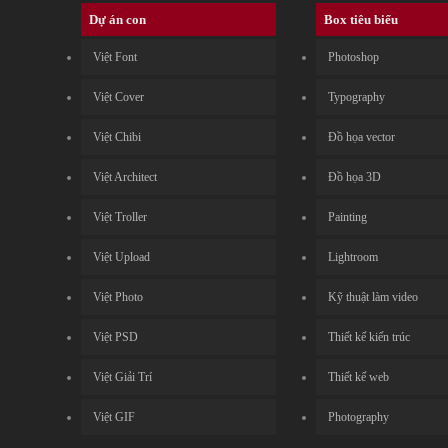
Dự án con
Box tiêu biểu
Việt Font
Photoshop
Việt Cover
Typography
Việt Chibi
Đồ họa vector
Việt Architect
Đồ họa 3D
Việt Troller
Painting
Việt Upload
Lightroom
Việt Photo
Kỹ thuật làm video
Việt PSD
Thiết kế kiến trúc
Việt Giải Trí
Thiết kế web
Việt GIF
Photography