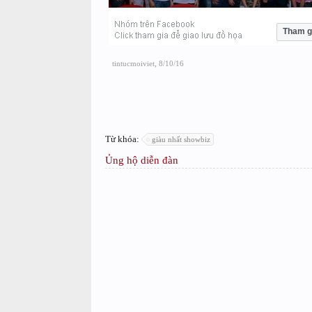
Tham g
tintucmoiviet
,
8/10/16
Từ khóa:
giàu nhất showbiz
Ủng hộ diễn đàn