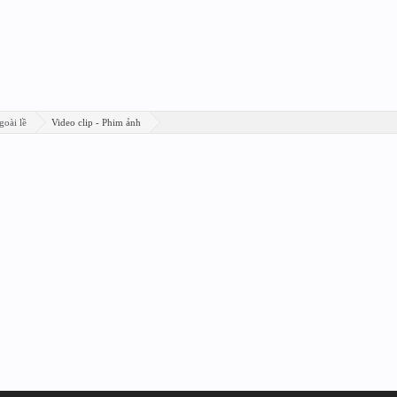
goài lề
Video clip - Phim ảnh