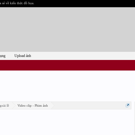
a sẻ về kiến thức đồ họa.
dụng
Upload ảnh
goài lề
Video clip - Phim ảnh