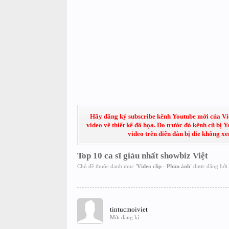
Hãy đăng ký subscribe kênh Youtube mới của Việt
video về thiết kế đồ họa. Do trước đó kênh cũ bị 
video trên diễn đàn bị die không x
Top 10 ca sĩ giàu nhất showbiz Việt
Chủ đề thuộc danh mục
'
Video clip - Phim ảnh
'
được đăng bởi
tintucmoiviet
Mới đăng kí