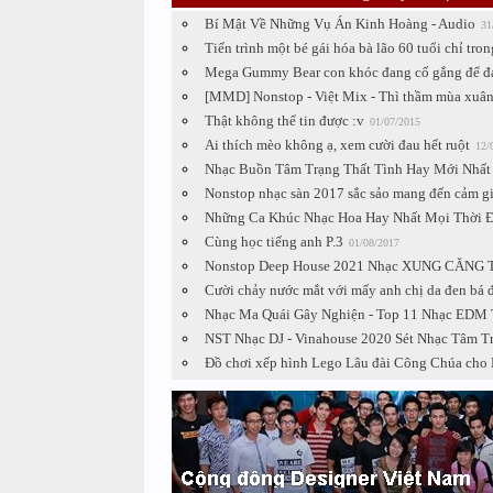
Bí Mật Về Những Vụ Án Kinh Hoàng - Audio
31
Tiến trình một bé gái hóa bà lão 60 tuổi chỉ tron
Mega Gummy Bear con khóc đang cố gắng để đạt
[MMD] Nonstop - Việt Mix - Thì thầm mùa xuâ
Thật không thể tin được :v
01/07/2015
Ai thích mèo không ạ, xem cười đau hết ruột
12/
Nhạc Buồn Tâm Trạng Thất Tình Hay Mới Nhất
Nonstop nhạc sàn 2017 sắc sảo mang đến cảm gi
Những Ca Khúc Nhạc Hoa Hay Nhất Mọi Thời Đ
Cùng học tiếng anh P.3
01/08/2017
Nonstop Deep House 2021 Nhạc XUNG CĂNG TƯ
Cười chảy nước mắt với mấy anh chị da đen bá đ
Nhạc Ma Quái Gây Nghiện - Top 11 Nhạc EDM 
NST Nhạc DJ - Vinahouse 2020 Sét Nhạc Tâm 
Đồ chơi xếp hình Lego Lâu đài Công Chúa cho 