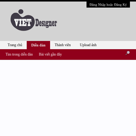
Đăng Nhập hoặc Đăng Ký
Trang chủ
Thành viên
Upload ảnh
Diễn đàn
Tìm trong diễn đàn
Bài viết gần đây