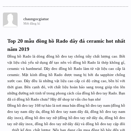
chaungocgiatue
Mới đăng kí
Top 20 mẫu đồng hồ Rado dây đá ceramic hot nhất
năm 2019
Đồng hồ Rado là dòng đồng hồ đeo tay chống trầy chất lượng cao. Bởi
vật liệu chủ yếu sử dụng để tạo nên vỏ đồng hồ Rado là thép không gỉ,
ceramic và hardmetal. Dây đeo đồng hồ Rado làm từ vật liệu cao cấp là
ceramic. Mặt kính đồng hồ Rado được trang bị bởi đa sapphire chống
xước cao. Đây đều là những vật liệu cao cấp có độ cứng cao, bền bỉ với
thời gian. Bên cạnh đó, với chất liệu hoàn hảo sang trong giúp tôn lên
những đường nét tinh tế trong phong cách của đồng hồ đeo tay Rado. Bạn
đã có đồng hồ Rado chưa? Hãy để shop tư vấn cho bạn nhé
Đồng hồ đeo tay 168 tự hào là nơi mua bán đồng hồ đeo tay nam (đồng hồ
đeo tay nam dây da, đồng hồ đeo tay nam dây đá, đồng hồ đeo tay nam
dây inox), đồng hồ đeo tay nữ (đồng hồ đeo tay nữ dây da, đồng hồ đeo
tay nữ dây inox, đồng hồ đeo tay nữ dây đá) và đồng hồ đeo tay cặp đôi
.... thiết kế đẹp, chất lượng. Nếu bạn đang cần mua đồng hồ hãy đến với