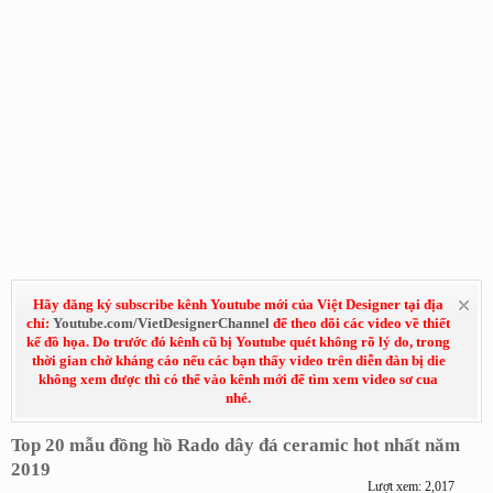
Hãy đăng ký subscribe kênh Youtube mới của Việt Designer tại địa
chỉ:
Youtube.com/VietDesignerChannel
để theo dõi các video về thiết
kế đồ họa. Do trước đó kênh cũ bị Youtube quét không rõ lý do, trong
thời gian chờ kháng cáo nếu các bạn thấy video trên diễn đàn bị die
không xem được thì có thể vào kênh mới để tìm xem video sơ cua
nhé.
Top 20 mẫu đồng hồ Rado dây đá ceramic hot nhất năm
2019
Lượt xem: 2,017