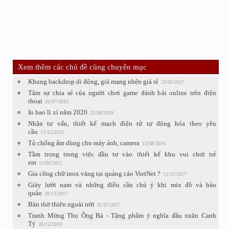
Xem thêm các chủ đề cùng chuyên mục
Khung backdrop di động, giá mạng nhện giá rẻ
22/05/2017
Tâm sự chia sẻ của người chơi game đánh bài online trên điện
thoại
26/07/2016
In bao lì xì năm 2020
22/08/2019
Nhận tư vấn, thiết kế mạch điện tử tự động hóa theo yêu
cầu
17/12/2015
Tủ chống ẩm dùng cho máy ảnh, camera
13/08/2016
Tầm trọng trong việc đầu tư vào thiết kế khu vui chơi trẻ
em
11/06/2021
Gia công chữ inox vàng tại quảng cáo VietNet ?
11/12/2017
Giày lười nam và những điều cần chú ý khi mix đồ và bảo
quản
20/12/2017
Bàn thờ thiên ngoài trời
31/07/2017
Tranh Mừng Thọ Ông Bà - Tặng phẩm ý nghĩa đầu xuân Canh
Tý
26/12/2019