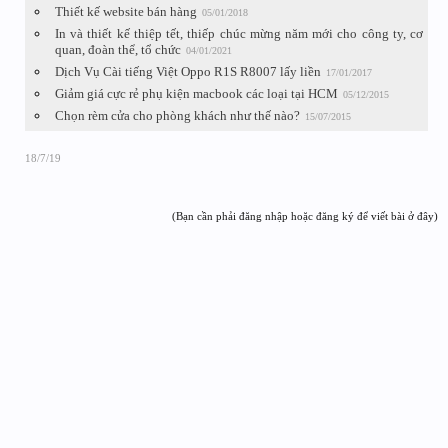
Thiết kế website bán hàng
05/01/2018
In và thiết kế thiệp tết, thiếp chúc mừng năm mới cho công ty, cơ
quan, đoàn thể, tổ chức
04/01/2021
Dịch Vụ Cài tiếng Việt Oppo R1S R8007 lấy liền
17/01/2017
Giảm giá cực rẻ phụ kiện macbook các loại tại HCM
05/12/2015
Chọn rèm cửa cho phòng khách như thế nào?
15/07/2015
18/7/19
(Bạn cần phải đăng nhập hoặc đăng ký để viết bài ở đây)