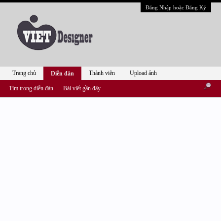
Đăng Nhập hoặc Đăng Ký
Trang chủ
Thành viên
Upload ảnh
Diễn đàn
Tìm trong diễn đàn
Bài viết gần đây