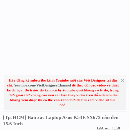
Hãy đăng ký subscribe kênh Youtube mới của Việt Designer tại địa
chỉ:
Youtube.com/VietDesignerChannel
để theo dõi các video về thiết
kế đồ họa. Do trước đó kênh cũ bị Youtube quét không rõ lý do, trong
thời gian chờ kháng cáo nếu các bạn thấy video trên diễn đàn bị die
không xem được thì có thể vào kênh mới để tìm xem video sơ cua
nhé.
[Tp. HCM] Bán xác Laptop Asus K53E SX673 nâu đen
15.6 Inch
Lượt xem: 1,059