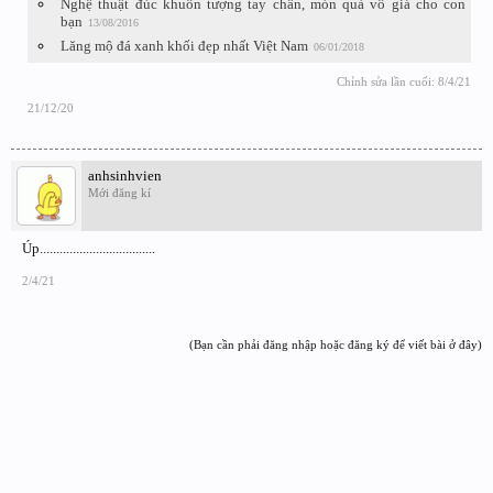
Nghệ thuật đúc khuôn tượng tay chân, món quà vô giá cho con
bạn
13/08/2016
Lăng mộ đá xanh khối đẹp nhất Việt Nam
06/01/2018
Chỉnh sửa lần cuối:
8/4/21
21/12/20
anhsinhvien
Mới đăng kí
Úp...................................
2/4/21
(Bạn cần phải đăng nhập hoặc đăng ký để viết bài ở đây)