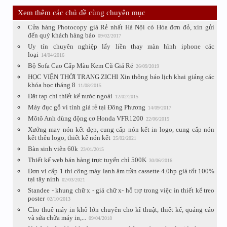
Xem thêm các chủ đề cùng chuyên mục
Cửa hàng Photocopy giá Rẻ nhất Hà Nội có Hóa đơn đỏ, xin gửi
đến quý khách hàng báo
09/02/2017
Uy tín chuyên nghiệp lấy liền thay màn hình iphone các
loại
14/04/2016
Bộ Sofa Cao Cấp Màu Kem Cũ Giá Rẻ
26/09/2019
HỌC VIỆN THỜI TRANG ZICHI Xin thông báo lịch khai giảng các
khóa học tháng 8
11/08/2015
Đặt tạp chí thiết kế nước ngoài
12/02/2015
Máy đục gỗ vi tính giá rẻ tại Đông Phương
14/09/2017
Môtô Anh dùng động cơ Honda VFR1200
22/06/2015
Xưởng may nón kết đẹp, cung cấp nón kết in logo, cung cấp nón
kết thêu logo, thiết kế nón kết
25/02/2021
Bàn sinh viên 60k
23/01/2015
Thiết kế web bán hàng trực tuyến chỉ 500K
30/06/2016
Đơn vị cấp 1 thi công máy lạnh âm trần cassette 4.0hp giá tốt 100%
tại tây ninh
02/03/2021
Standee - khung chữ x - giá chữ x- hỗ trợ trong việc in thiết kế treo
poster
02/10/2013
Cho thuê máy in khổ lớn chuyên cho kĩ thuật, thiết kế, quảng cáo
và sửa chữa máy in,...
09/04/2018