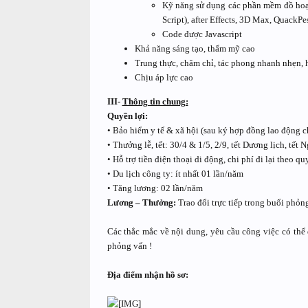
Kỹ năng sử dụng các phần mềm đồ hoạ: 
Script), after Effects, 3D Max, QuackP
Code được Javascript
Khả năng sáng tạo, thẩm mỹ cao
Trung thực, chăm chỉ, tác phong nhanh nhẹn, h
Chịu áp lực cao
III-
Thông tin chung:
Quyền lợi:
• Bảo hiểm y tế & xã hội (sau ký hợp đồng lao động c
• Thưởng lễ, tết: 30/4 & 1/5, 2/9, tết Dương lịch, tế
• Hỗ trợ tiền điện thoại di động, chi phí đi lại theo qu
• Du lịch công ty: ít nhất 01 lần/năm
• Tăng lương: 02 lần/năm
Lương – Thưởng:
Trao đổi trực tiếp trong buổi phỏn
Các thắc mắc về nội dung, yêu cầu công việc có thể 
phỏng vấn !
Địa điểm nhận hồ sơ: