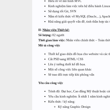
Hiểu rõ về mô hình MVC
Kinh nghiệm làm việc trên hệ điều hành Linu
Sử dụng tốt Git, SVN
Nắm rõ kiến thức về MySQL (Oracle,...), Apach
Khả năng giải quyết vấn đề, tinh thần hợp tác t
II-
Nhân viên Thiết kế:
Số lượng:
02 người
Thời gian làm việc:
Nhân viên chính thức – Toàn thời
Mô tả công việc
Thiết kế giao diện đồ họa cho website và các th
Cắt PSD sang HTML/ CSS
Lên ý tưởng thiết kế đồ họa.
Một số công việc liên quan khác
Sẽ trao đổi trực tiếp khi phỏng vấn
Yêu cầu công việc
Trình độ: Đại học, Cao đẳng Mỹ thuật hoặc cá
Yêu cầu kinh nghiệm: Ít nhất 1 năm kinh nghiệ
Kiến thức / kỹ năng:
Kỹ năng Graphic Design