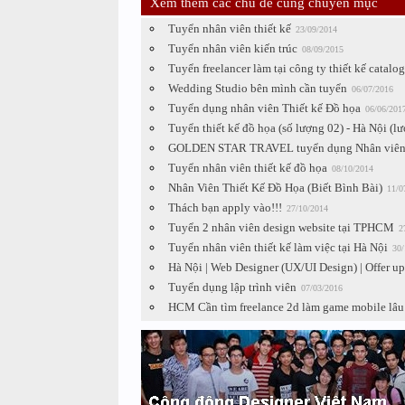
Xem thêm các chủ đề cùng chuyên mục
Tuyển nhân viên thiết kế
23/09/2014
Tuyển nhân viên kiến trúc
08/09/2015
Tuyển freelancer làm tại công ty thiết kế catalog
Wedding Studio bên mình cần tuyển
06/07/2016
Tuyển dụng nhân viên Thiết kế Đồ họa
06/06/201
Tuyển thiết kế đồ họa (số lượng 02) - Hà Nội (lư
GOLDEN STAR TRAVEL tuyển dụng Nhân viên t
Tuyển nhân viên thiết kế đồ họa
08/10/2014
Nhân Viên Thiết Kế Đồ Họa (Biết Bình Bài)
11/0
Thách bạn apply vào!!!
27/10/2014
Tuyển 2 nhân viên design website tại TPHCM
2
Tuyển nhân viên thiết kế làm việc tại Hà Nội
30/
Hà Nội | Web Designer (UX/UI Design) | Offer up
Tuyển dụng lập trình viên
07/03/2016
HCM Cần tìm freelance 2d làm game mobile lâu