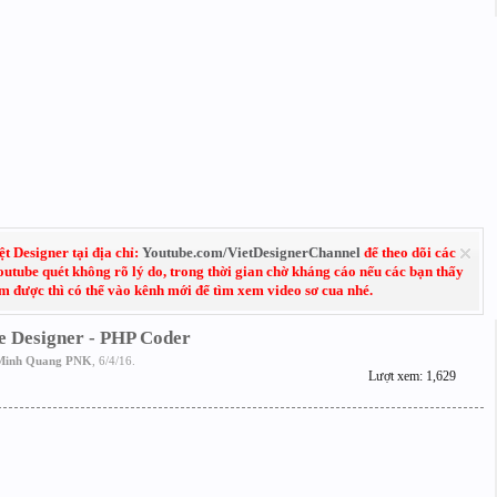
 Designer tại địa chỉ:
Youtube.com/VietDesignerChannel
để theo dõi các
Youtube quét không rõ lý do, trong thời gian chờ kháng cáo nếu các bạn thấy
em được thì có thể vào kênh mới để tìm xem video sơ cua nhé.
 Designer - PHP Coder
Minh Quang PNK
,
6/4/16
.
Lượt xem: 1,629