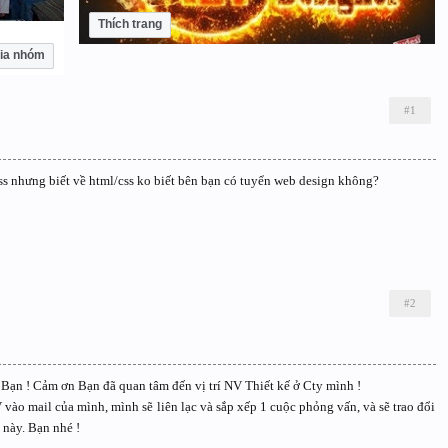
Thích trang
ia nhóm
#1
s nhưng biết về html/css ko biết bên bạn có tuyển web design không?
#2
 Bạn ! Cảm ơn Bạn đã quan tâm đến vị trí NV Thiết kế ở Cty mình !
 vào mail của mình, mình sẽ liên lạc và sắp xếp 1 cuộc phỏng vấn, và sẽ trao đổi
 này. Bạn nhé !