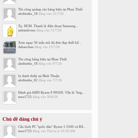
Thi công quảng cáo bảng hiệu tại Phan Thiết
alothietke_18
đăng vào
21/7/26
Tp. HCM. Thanh lý điện thoại Samsung...
anhsinhvien
đăng vào
15/7/26
Xem ngay 50 mẫu mộ đá đơn đẹp thiết kế...
dabaochau
đăng vào
13/7/26
Thi công bảng hiệu tại Phan Thiết
alothietke_18
đăng vào
9/7/26
In danh thiếp tại Bình Thuận
alothietke_02
đăng vào
7/7/26
Đánh giá AMD Ryzen 9 9950X: Vẫn là "ông...
meo1725
đăng vào
30/6/26
Chủ đề đáng chú ý
Cấu hình PC "quốc dân" Ryzen 5 5500 và RX...
meo1725
đăng vào
Thứ tư at 10:28 AM