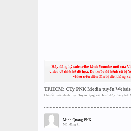
Hãy đăng ký subscribe kênh Youtube mới của Việt
video về thiết kế đồ họa. Do trước đó kênh cũ bị 
video trên diễn đàn bị die không x
TP.HCM: CTy PNK Media tuyển Website
Chủ đề thuộc danh mục
'
Tuyển dụng việc làm
'
được đăng bởi
Minh Quang PNK
Mới đăng kí