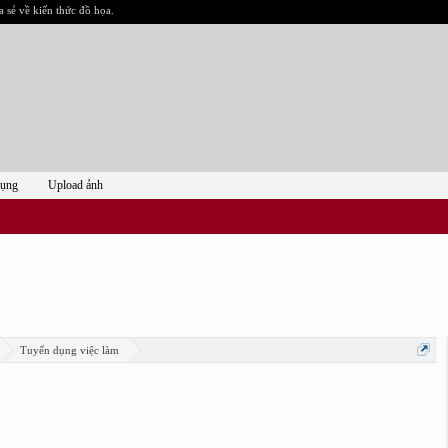
a sẻ về kiến thức đồ họa.
dụng
Upload ảnh
Tuyển dụng việc làm