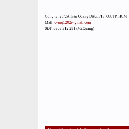
Công ty: 26/2A Trần Quang Diệu, P13, Q3, TP. HCM
Mail:
cvmq1202@gmail.com
SĐT: 0909.312.291 (Mr.Quang)
...