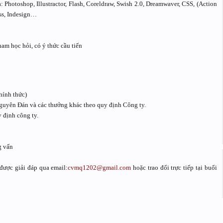
Photoshop, Illustractor, Flash, Coreldraw, Swish 2.0, Dreamwaver, CSS, (Action
ess, Indesign…
am học hỏi, có ý thức cầu tiến
hính thức)
t Nguyên Đán và các thưởng khác theo quy định Công ty.
y định công ty.
g vấn
được giải đáp qua email:
cvmq1202@gmail.com
hoặc trao đổi trực tiếp tại buổi