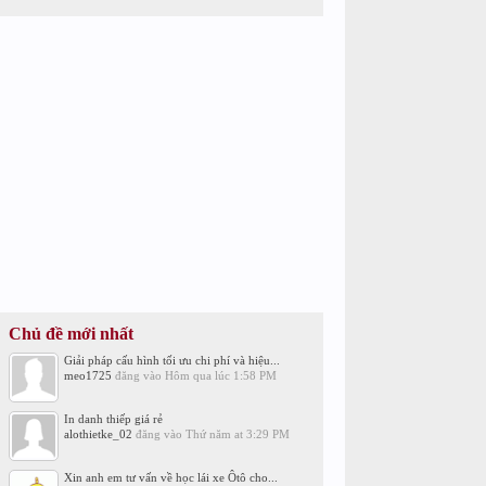
Chủ đề mới nhất
Giải pháp cấu hình tối ưu chi phí và hiệu...
meo1725
đăng vào
Hôm qua lúc 1:58 PM
In danh thiếp giá rẻ
alothietke_02
đăng vào
Thứ năm at 3:29 PM
Xin anh em tư vấn về học lái xe Ôtô cho...