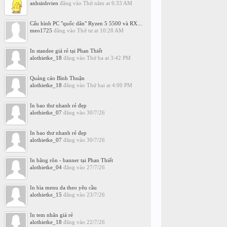
anhsinhvien
đăng vào
Thứ năm at 6:33 AM
Cấu hình PC "quốc dân" Ryzen 5 5500 và RX...
meo1725
đăng vào
Thứ tư at 10:28 AM
In standee giá rẻ tại Phan Thiết
alothietke_18
đăng vào
Thứ ba at 3:42 PM
Quảng cáo Bình Thuận
alothietke_18
đăng vào
Thứ hai at 4:00 PM
In bao thư nhanh rẻ đẹp
alothietke_07
đăng vào
30/7/26
In bao thư nhanh rẻ đẹp
alothietke_07
đăng vào
30/7/26
In băng rôn - banner tại Phan Thiết
alothietke_04
đăng vào
27/7/26
In bìa menu da theo yêu cầu
alothietke_15
đăng vào
23/7/26
In tem nhãn giá rẻ
alothietke_18
đăng vào
22/7/26