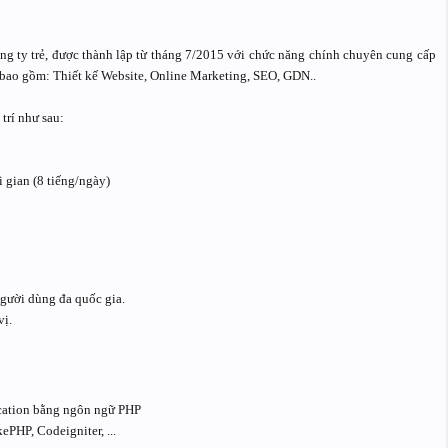
g ty trẻ, được thành lập từ tháng 7/2015 với chức năng chính chuyên cung cấp
g bao gồm: Thiết kế Website, Online Marketing, SEO, GDN..
trí như sau:
 gian (8 tiếng/ngày)
gười dùng đa quốc gia.
vị.
ication bằng ngôn ngữ PHP
ePHP, Codeigniter, ...