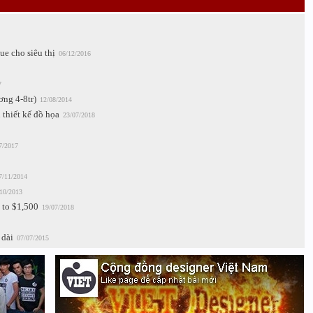
ue cho siêu thị
06/12/2016
7
ơng 4-8tr)
12/08/2014
hiết kế đồ họa
23/07/2018
7/2017
7/11/2014
10/2013
 to $1,500
19/07/2018
 dài
07/07/2015