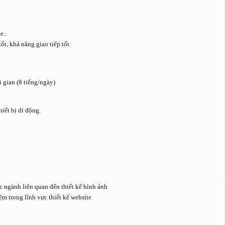
x
e..
ốt, khả năng giao tiếp tốt
 gian (8 tiếng/ngày)
iết bị di động.
c ngành liên quan đến thiết kế hình ảnh
m trong lĩnh vực thiết kế website