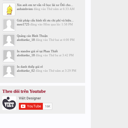
Xin anh em tư vấn về học lái xe Ôtô cho...
anhsinhvien
đăng vào
Thứ năm at 6:33 AM
Giải pháp cấu hình tối ưu chi phí và hiệu...
meo1725
đăng vào
Hôm qua lúc 1:58 PM
Quảng cáo Bình Thuận
alothietke_18
đăng vào
Thứ hai at 4:00 PM
In standee giá rẻ tại Phan Thiết
alothietke_18
đăng vào
Thứ ba at 3:42 PM
In danh thiếp giá rẻ
alothietke_02
đăng vào
Thứ năm at 3:29 PM
Theo dõi trên Youtube