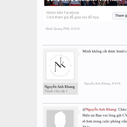
Tham g
Minh Quang PNK
,
6/4/16
Mình không cắt được html/cs
Nguyễn Anh Khang
,
6/4/16
Nguyễn Anh Khang
Thành viên cấp 1
@
Nguyễn Anh Khang
: Chào
Hiện tại Bạn vui lòng gửi CV
rõ hơn trong cuộc phỏng vấn