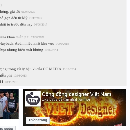
21
hóng, giá tốt
01/07/2025
nhỏ gọn đến từ Mỹ
21/12/2017
hất từ trước đến nay
06/06/2017
 nha khoa miễn phí
23/08/2021
 Maybach, Audi nhiều nhất khu vực
14/05/2018
u nhựa nhưng hiệu suất khủng
22/07/2014
trọng trong xử lý hậu kì của CC MEDIA
11/10/2014
miễn phí
10/04/2013
11
03/11/2013
Thích trang
ia nhóm