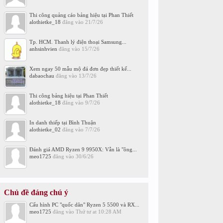
Thi công quảng cáo bảng hiệu tại Phan Thiết
alothietke_18
đăng vào
21/7/26
Tp. HCM. Thanh lý điện thoại Samsung...
anhsinhvien
đăng vào
15/7/26
Xem ngay 50 mẫu mộ đá đơn đẹp thiết kế...
dabaochau
đăng vào
13/7/26
Thi công bảng hiệu tại Phan Thiết
alothietke_18
đăng vào
9/7/26
In danh thiếp tại Bình Thuận
alothietke_02
đăng vào
7/7/26
Đánh giá AMD Ryzen 9 9950X: Vẫn là "ông...
meo1725
đăng vào
30/6/26
Chủ đề đáng chú ý
Cấu hình PC "quốc dân" Ryzen 5 5500 và RX...
meo1725
đăng vào
Thứ tư at 10:28 AM