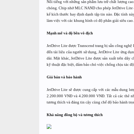
Nổi tiếng với những sản phẩm lưu trữ chất lượng cao,
chóng. Chip nhớ MLC NAND cho phép JetDrive Lite đ
kể kích thước hay định dạnh tập tin nào. Đặc tính này
làm việc với các khung hình có độ phân giải siêu cao.
Mạnh mẽ và độ bền vô địch
JetDrive Lite được Transcend trang bị sẵn công nghệ 
đến tài liệu của người sử dụng, JetDrive Lite ứng dụ
dài. Mặt khác, JetDrive Lite được sản xuất trên dây
kỹ thuật đặc biệt, đảm bảo chó việc chống chịu tác đ
Giá bán và bảo hành
JetDrive Lite sẽ được cung cấp với các mẫu dung l
2.200.000 VNĐ và 4.200.000 VNĐ. Tất cả các thẻ nhớ
tương thích và đáng tin cậy cùng chế độ bảo hành trọ
Khả năng đồng bộ và tương thích