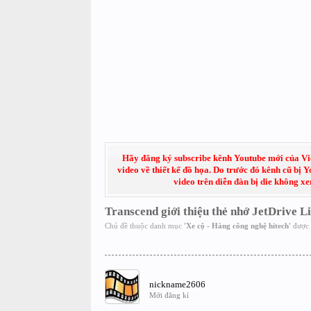
Hãy đăng ký subscribe kênh Youtube mới của Việt
video về thiết kế đồ họa. Do trước đó kênh cũ bị 
video trên diễn đàn bị die không x
Transcend giới thiệu thẻ nhớ JetDrive 
Chủ đề thuộc danh mục
'
Xe cộ - Hàng công nghệ hitech
'
được 
nickname2606
Mới đăng kí