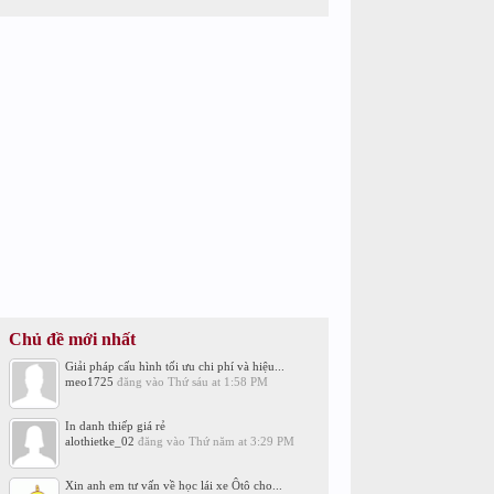
Chủ đề mới nhất
Giải pháp cấu hình tối ưu chi phí và hiệu...
meo1725
đăng vào
Thứ sáu at 1:58 PM
In danh thiếp giá rẻ
alothietke_02
đăng vào
Thứ năm at 3:29 PM
Xin anh em tư vấn về học lái xe Ôtô cho...