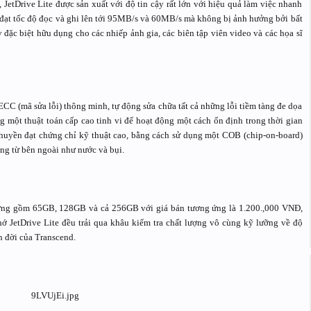
 JetDrive Lite được sản xuất với độ tin cậy rất lớn với hiệu quả làm việc nhanh
ạt tốc độ đọc và ghi lên tới 95MB/s và 60MB/s mà không bị ảnh hưởng bởi bất
 đặc biệt hữu dụng cho các nhiếp ảnh gia, các biên tập viên video và các họa sĩ
ECC (mã sửa lỗi) thông minh, tự động sửa chữa tất cả những lỗi tiềm tàng đe dọa
ng một thuật toán cấp cao tinh vi để hoạt động một cách ổn định trong thời gian
 chuyền đạt chứng chỉ kỹ thuật cao, bằng cách sử dụng một COB (chip-on-board)
ộng từ bên ngoài như nước và bụi.
ượng gồm 65GB, 128GB và cả 256GB với giá bán tương ứng là 1.200.,000 VNĐ,
 JetDrive Lite đều trải qua khâu kiểm tra chất lượng vô cùng kỹ lưỡng về độ
n đời của Transcend.