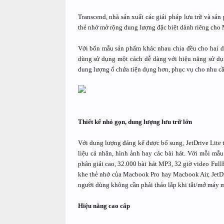
Transcend, nhà sản xuất các giải pháp lưu trữ và sả
thẻ nhớ mở rộng dung lượng đặc biệt dành riêng cho 
Với bốn mẫu sản phẩm khác nhau chia đều cho hai d
dùng sử dụng một cách dễ dàng với hiệu năng sử dụ
dung lượng ổ chứa tiện dụng hơn, phục vụ cho nhu cầ
Thiết kế nhỏ gọn, dung lượng lưu trữ lớn
Với dung lượng đáng kể được bổ sung, JetDrive Lite t
liệu cá nhân, hình ảnh hay các bài hát. Với mỗi mẫ
phân giải cao, 32.000 bài hát MP3, 32 giờ video Ful
khe thẻ nhớ của Macbook Pro hay Macbook Air, JetDriv
người dùng không cần phải tháo lắp khi tắt/mở máy mà
Hiệu năng cao cấp