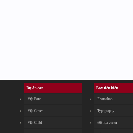
Dự án con
Box tiêu biểu
Việt Font
Photoshop
Việt Cover
Typography
Việt Chibi
Đồ họa vector