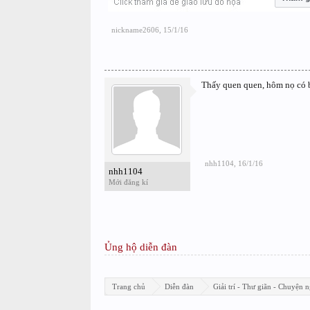
nickname2606
,
15/1/16
Thấy quen quen, hôm nọ có bài
nhh1104
,
16/1/16
nhh1104
Mới đăng kí
Ủng hộ diễn đàn
Trang chủ
Diễn đàn
Giải trí - Thư giãn - Chuyện n