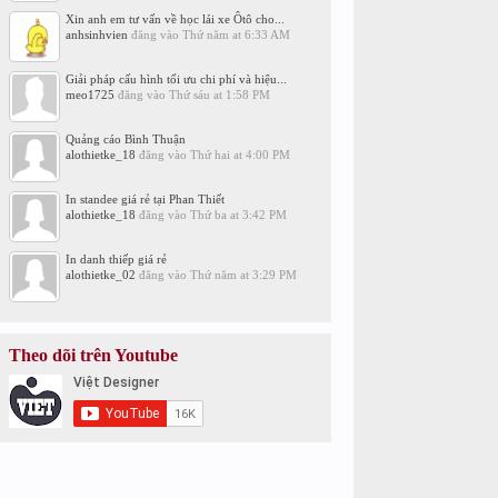
Xin anh em tư vấn về học lái xe Ôtô cho...
anhsinhvien
đăng vào
Thứ năm at 6:33 AM
Giải pháp cấu hình tối ưu chi phí và hiệu...
meo1725
đăng vào
Thứ sáu at 1:58 PM
Quảng cáo Bình Thuận
alothietke_18
đăng vào
Thứ hai at 4:00 PM
In standee giá rẻ tại Phan Thiết
alothietke_18
đăng vào
Thứ ba at 3:42 PM
In danh thiếp giá rẻ
alothietke_02
đăng vào
Thứ năm at 3:29 PM
Theo dõi trên Youtube