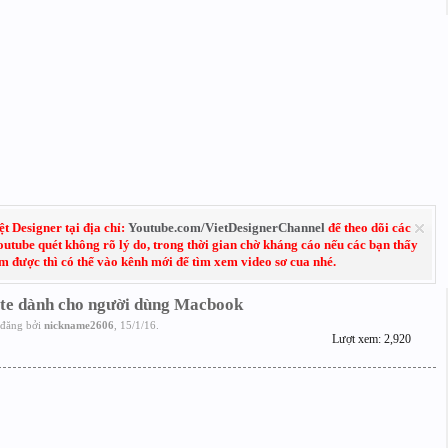
 Designer tại địa chỉ:
Youtube.com/VietDesignerChannel
để theo dõi các
Youtube quét không rõ lý do, trong thời gian chờ kháng cáo nếu các bạn thấy
em được thì có thể vào kênh mới để tìm xem video sơ cua nhé.
Lite dành cho người dùng Macbook
đăng bởi
nickname2606
,
15/1/16
.
Lượt xem: 2,920