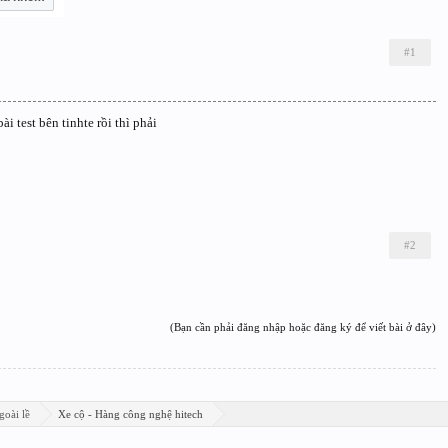
#1
 test bên tinhte rồi thì phải
#2
(Bạn cần phải đăng nhập hoặc đăng ký để viết bài ở đây)
goài lề
Xe cộ - Hàng công nghệ hitech