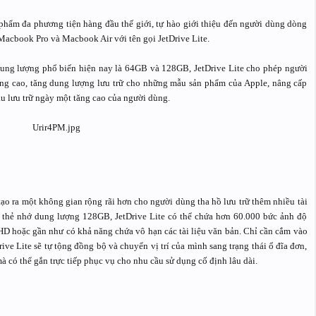
n phẩm đa phương tiện hàng đầu thế giới, tự hào giới thiệu đến người dùng dòng
Macbook Pro và Macbook Air với tên gọi JetDrive Lite.
ung lượng phổ biến hiện nay là 64GB và 128GB, JetDrive Lite cho phép người
ng cao, tăng dung lượng lưu trữ cho những mẫu sản phẩm của Apple, nâng cấp
u lưu trữ ngày một tăng cao của người dùng.
ạo ra một không gian rộng rãi hơn cho người dùng tha hồ lưu trữ thêm nhiều tài
u thẻ nhớ dung lượng 128GB, JetDrive Lite có thể chứa hơn 60.000 bức ảnh độ
lHD hoặc gần như có khả năng chứa vô hạn các tài liệu văn bản. Chỉ cần cắm vào
e Lite sẽ tự tộng đồng bộ và chuyển vị trí của mình sang trạng thái ổ đĩa đơn,
 có thể gắn trực tiếp phục vụ cho nhu cầu sử dụng cố định lâu dài.