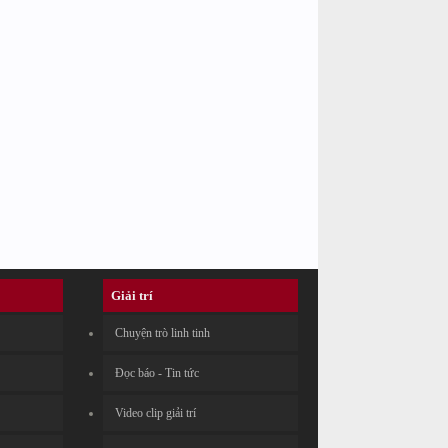
Giải trí
Chuyện trò linh tinh
Đọc báo - Tin tức
Video clip giải trí