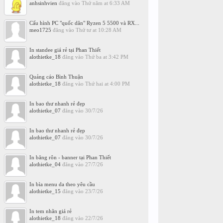
anhsinhvien
đăng vào
Thứ năm at 6:33 AM
Cấu hình PC "quốc dân" Ryzen 5 5500 và RX...
meo1725
đăng vào
Thứ tư at 10:28 AM
In standee giá rẻ tại Phan Thiết
alothietke_18
đăng vào
Thứ ba at 3:42 PM
Quảng cáo Bình Thuận
alothietke_18
đăng vào
Thứ hai at 4:00 PM
In bao thư nhanh rẻ đẹp
alothietke_07
đăng vào
30/7/26
In bao thư nhanh rẻ đẹp
alothietke_07
đăng vào
30/7/26
In băng rôn - banner tại Phan Thiết
alothietke_04
đăng vào
27/7/26
In bìa menu da theo yêu cầu
alothietke_15
đăng vào
23/7/26
In tem nhãn giá rẻ
alothietke_18
đăng vào
22/7/26