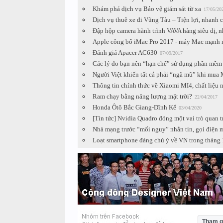
Khám phá dịch vụ Bảo vệ giám sát từ xa
17/05/20
Dịch vụ thuê xe đi Vũng Tàu – Tiện lợi, nhanh c
Đập hộp camera hành trình VAVA hàng siêu dị, 
Apple công bố iMac Pro 2017 - máy Mac mạnh n
Đánh giá Apacer AC630
07/09/2017
Các lý do bạn nên “hạn chế” sử dụng phần mềm
Người Việt khiến tất cả phải “ngã mũ” khi mua
Thông tin chính thức về Xiaomi MI4, chất liệ
Ram chạy bằng năng lượng mặt trời?
22/04/2017
Honda Ôtô Bắc Giang-Dĩnh Kế
03/04/2020
[Tin tức] Nvidia Quadro đóng một vai trò quan 
Nhà mạng trước “mối nguy” nhắn tin, gọi điện 
Loạt smartphone đáng chú ý về VN trong tháng 
Tham g