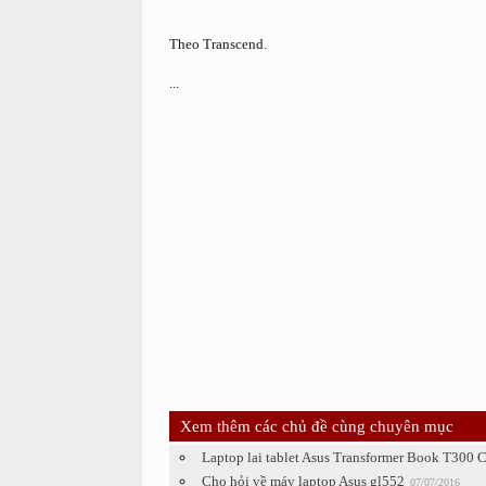
Theo Transcend.
...
Xem thêm các chủ đề cùng chuyên mục
Laptop lai tablet Asus Transformer Book T300 C
Cho hỏi về máy laptop Asus gl552
07/07/2016