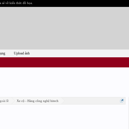
a sẻ về kiến thức đồ họa.
dụng
Upload ảnh
goài lề
Xe cộ - Hàng công nghệ hitech