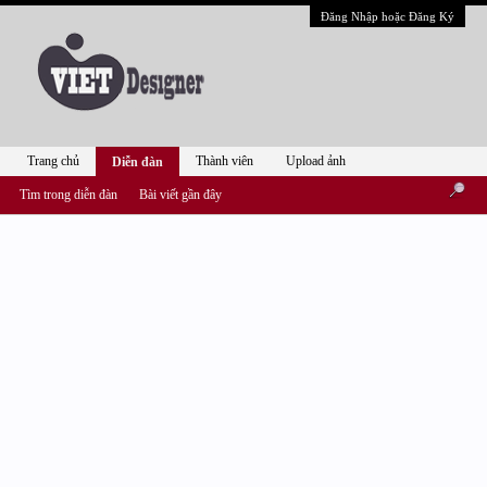
Đăng Nhập hoặc Đăng Ký
Trang chủ
Thành viên
Upload ảnh
Diễn đàn
Tìm trong diễn đàn
Bài viết gần đây