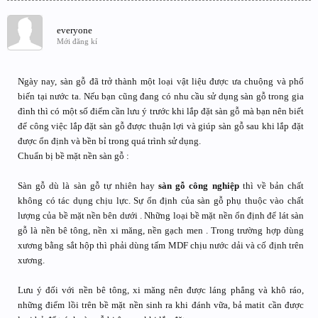
everyone
Mới đăng kí
Ngày nay, sàn gỗ đã trở thành một loại vật liệu được ưa chuộng và phổ
biến tại nước ta. Nếu bạn cũng đang có nhu cầu sử dụng sàn gỗ trong gia
đình thì có một số điểm cần lưu ý trước khi lắp đặt sàn gỗ mà bạn nên biết
để công việc lắp đặt sàn gỗ được thuận lợi và giúp sàn gỗ sau khi lắp đặt
được ổn định và bền bỉ trong quá trình sử dụng.
Chuẩn bị bề mặt nền sàn gỗ :
Sàn gỗ dù là sàn gỗ tự nhiên hay
sàn gỗ công nghiệp
thì về bản chất
không có tác dụng chịu lực. Sự ổn định của sàn gỗ phụ thuộc vào chất
lượng của bề mặt nền bên dưới . Những loại bề mặt nền ổn định để lát sàn
gỗ là nền bê tông, nền xi măng, nền gạch men . Trong trường hợp dùng
xương bằng sắt hộp thì phải dùng tấm MDF chịu nước dải và cố định trên
xương.
Lưu ý đối với nền bê tông, xi măng nên được láng phẳng và khô ráo,
những điểm lồi trên bề mặt nền sinh ra khi đánh vữa, bả matit cần được