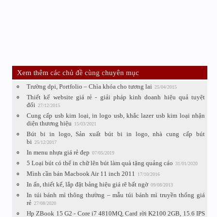
Xem thêm các chủ đề cùng chuyên mục
Trường dpi, Portfolio – Chìa khóa cho tương lai
25/04/2015
Thiết kế website giá rẻ - giải pháp kinh doanh hiệu quả tuyệt
đối
27/12/2015
Cung cấp usb kim loại, in logo usb, khắc lazer usb kim loại nhận
diện thương hiệu
15/03/2021
Bút bi in logo, Sản xuất bút bi in logo, nhà cung cấp bút
bi
25/12/2017
In menu nhựa giá rẻ đẹp
07/05/2019
5 Loại bút có thể in chữ lên bút làm quà tặng quảng cáo
31/01/2020
Mình cần bán Macbook Air 11 inch 2011
17/10/2016
In ấn, thiết kế, lắp đặt bảng hiệu giá rẽ bất ngờ
09/08/2013
In túi bánh mì thông thường – mẫu túi bánh mì truyền thống giá
rẻ
27/08/2020
Hp ZBook 15 G2 - Core i7 4810MQ, Card rời K2100 2GB, 15.6 IPS