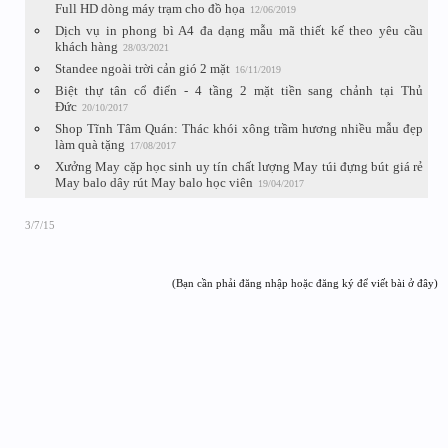
Full HD dòng máy trạm cho đồ họa
12/06/2019
Dịch vụ in phong bì A4 đa dạng mẫu mã thiết kế theo yêu cầu
khách hàng
28/03/2021
Standee ngoài trời cản gió 2 mặt
16/11/2019
Biệt thự tân cổ điển - 4 tầng 2 mặt tiền sang chảnh tại Thủ
Đức
20/10/2017
Shop Tĩnh Tâm Quán: Thác khói xông trầm hương nhiều mẫu đẹp
làm quà tặng
17/08/2017
Xưởng May cặp học sinh uy tín chất lượng May túi đựng bút giá rẻ
May balo dây rút May balo học viên
19/04/2017
3/7/15
(Bạn cần phải đăng nhập hoặc đăng ký để viết bài ở đây)