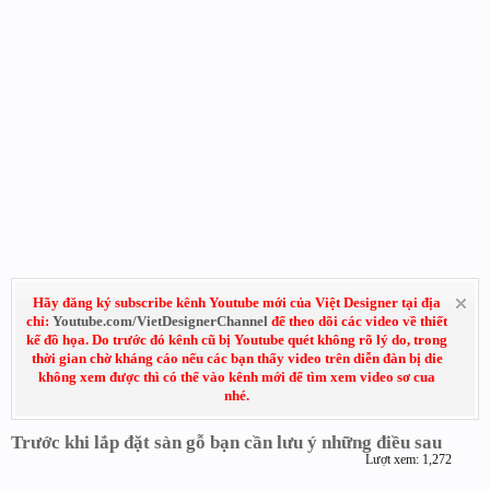
Hãy đăng ký subscribe kênh Youtube mới của Việt Designer tại địa
chỉ:
Youtube.com/VietDesignerChannel
để theo dõi các video về thiết
kế đồ họa. Do trước đó kênh cũ bị Youtube quét không rõ lý do, trong
thời gian chờ kháng cáo nếu các bạn thấy video trên diễn đàn bị die
không xem được thì có thể vào kênh mới để tìm xem video sơ cua
nhé.
Trước khi lắp đặt sàn gỗ bạn cần lưu ý những điều sau
Lượt xem: 1,272