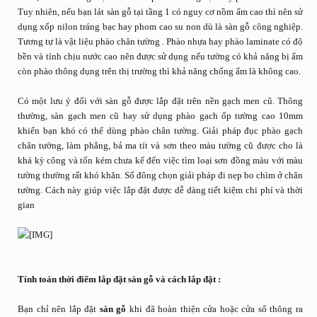
Tuy nhiên, nếu bạn lát sàn gỗ tại tầng 1 có nguy cơ nồm ẩm cao thì nên sử
dụng xốp nilon tráng bạc hay phom cao su non dù là sàn gỗ công nghiệp.
Tương tự là vật liệu phào chân tường . Phào nhựa hay phào laminate có độ
bền và tính chịu nước cao nên được sử dụng nếu tường có khả năng bị ẩm
còn phào thông dụng trên thị trường thì khả năng chống ẩm là không cao.
Có một lưu ý đối với sàn gỗ được lắp đặt trên nền gạch men cũ. Thông
thường, sàn gạch men cũ hay sử dụng phào gạch ốp tường cao 10mm
khiến bạn khó có thể dùng phào chân tường. Giải pháp đục phào gạch
chân tường, làm phẳng, bả ma tít và sơn theo màu tường cũ được cho là
khá kỳ công và tốn kém chưa kể đến việc tìm loại sơn đồng màu với màu
tường thường rất khó khăn. Số đông chọn giải pháp đi nẹp bo chìm ở chân
tường. Cách này giúp việc lắp đặt được dễ dàng tiết kiệm chi phí và thời
gian
Tính toán thời điểm lắp đặt sàn gỗ và cách lắp đặt :
Bạn chỉ nên lắp đặt
sàn gỗ
khi đã hoàn thiện cửa hoặc cửa sổ thông ra