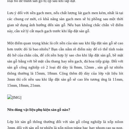
loại bỏ để tránh sàn gỗ bị ộp sau khi lắp đặt.
Lưu ý đối với nền gạch men, nếu chất lượng lát gạch men kém, nhất là tại
các chung cư mới, có khả năng sàn gạch men sẽ bị phồng sau một thời
gian sử dụng ảnh hưởng đến sàn gỗ. Nếu bạn không chắc chắn về điểm
này, cần xử lý cắt mạch gạch trước khi lắp đặt sàn gỗ.
Một điểm quan trọng khác là cốt nền của sàn sau khi lắp đặt sàn gỗ sẽ cao
hơn trước đó là bao nhiêu? Bạn cần nắm rõ điểm này để có thể tính toán
độ hở của chân cửa, để cốt nền hợp lý sao cho khi lắp đặt sàn gỗ, bề mặt
sàn gỗ bằng với bề mặt cầu thang hay nền gạch, đá hoa tiếp giáp. Đối với
sàn gỗ công nghiệp có 2 loại độ dày là 8mm, 12mm , sàn gỗ tự nhiên
thông thường là 15mm, 18mm. Cộng thêm độ dày của lớp vật liệu lót
3mm thì cốt nền sau khi lắp đặt sàn gỗ sẽ cao lên tương ứng là 11mm,
15mm, 18mm, 21mm.
Nên dùng vật liệu phụ kiện sàn gỗ nào?
Lớp lót sàn gỗ thông thường đối với sàn gỗ công nghiệp là xốp nilon
3mm, đối với sàn gỗ tự nhiên là xốp nilon tráng bạc hay phom cao su non.