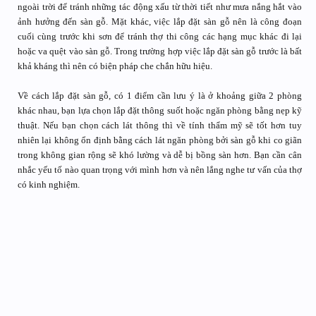
ngoài trời để tránh những tác động xấu từ thời tiết như mưa nắng hắt vào
ảnh hưởng đến sàn gỗ. Mặt khác, việc lắp đặt sàn gỗ nên là công đoạn
cuối cùng trước khi sơn để tránh thợ thi công các hạng mục khác đi lại
hoặc va quệt vào sàn gỗ. Trong trường hợp việc lắp đặt sàn gỗ trước là bất
khả kháng thì nên có biện pháp che chắn hữu hiệu.
Về cách lắp đặt sàn gỗ, có 1 điểm cần lưu ý là ở khoảng giữa 2 phòng
khác nhau, bạn lựa chọn lắp đặt thông suốt hoặc ngăn phòng bằng nẹp kỹ
thuật. Nếu bạn chọn cách lát thông thì về tính thẩm mỹ sẽ tốt hơn tuy
nhiên lại không ổn định bằng cách lát ngăn phòng bởi sàn gỗ khi co giãn
trong không gian rộng sẽ khó lường và dễ bị bồng sàn hơn. Bạn cần cân
nhắc yếu tố nào quan trọng với mình hơn và nên lắng nghe tư vấn của thợ
có kinh nghiệm.