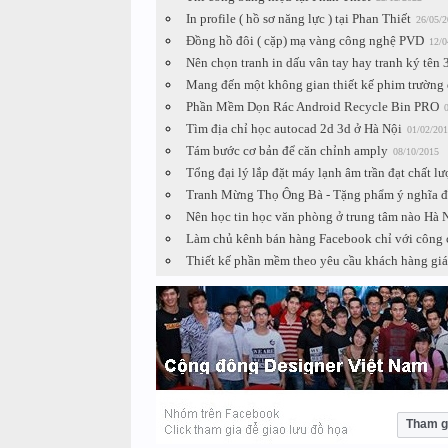
In profile ( hồ sơ năng lực ) tại Phan Thiết
26/05/2
Đồng hồ đôi ( cặp) mạ vàng công nghệ PVD
12/0
Nên chọn tranh in dấu vân tay hay tranh ký tên
Mang đến một không gian thiết kế phim trường 
Phần Mềm Dọn Rác Android Recycle Bin PRO
Tìm địa chỉ học autocad 2d 3d ở Hà Nội
01/02/201
Tám bước cơ bản để căn chỉnh amply
08/10/2015
Tổng đại lý lắp đặt máy lạnh âm trần đạt chất lư
Tranh Mừng Thọ Ông Bà - Tặng phẩm ý nghĩa 
Nên học tin học văn phòng ở trung tâm nào Hà 
Làm chủ kênh bán hàng Facebook chỉ với công c
Thiết kế phần mềm theo yêu cầu khách hàng giá
Tham g