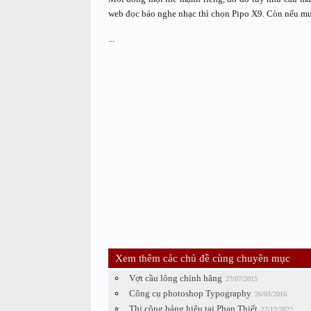
web đọc báo nghe nhạc thì chọn Pipo X9. Còn nếu muố
...
Xem thêm các chủ đề cùng chuyên mục
Vợt cầu lông chính hãng
27/07/2015
Công cụ photoshop Typography
26/03/2016
Thi công bảng hiệu tại Phan Thiết
22/12/2022