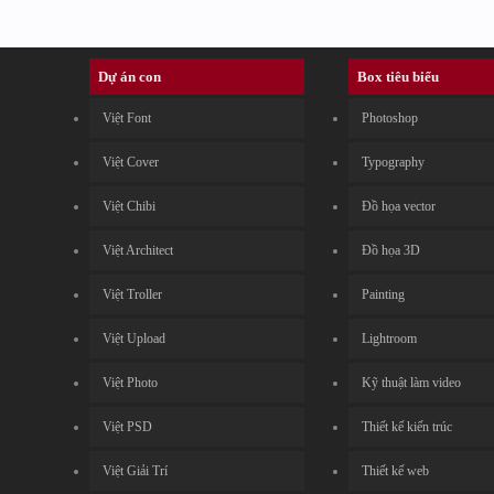
Dự án con
Box tiêu biểu
Việt Font
Photoshop
Việt Cover
Typography
Việt Chibi
Đồ họa vector
Việt Architect
Đồ họa 3D
Việt Troller
Painting
Việt Upload
Lightroom
Việt Photo
Kỹ thuật làm video
Việt PSD
Thiết kế kiến trúc
Việt Giải Trí
Thiết kế web