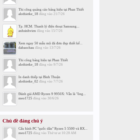
Thi công quảng cáo bảng hiệu tại Phan Thiết
alothietke_18
đăng vào
21/7/26
Tp. HCM. Thanh lý điện thoại Samsung...
anhsinhvien
đăng vào
15/7/26
Xem ngay 50 mẫu mộ đá đơn đẹp thiết kế...
dabaochau
đăng vào
13/7/26
Thi công bảng hiệu tại Phan Thiết
alothietke_18
đăng vào
9/7/26
In danh thiếp tại Bình Thuận
alothietke_02
đăng vào
7/7/26
Đánh giá AMD Ryzen 9 9950X: Vẫn là "ông...
meo1725
đăng vào
30/6/26
Chủ đề đáng chú ý
Cấu hình PC "quốc dân" Ryzen 5 5500 và RX...
meo1725
đăng vào
Thứ tư at 10:28 AM