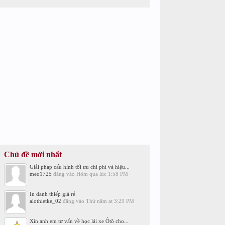
Chủ đề mới nhất
Giải pháp cấu hình tối ưu chi phí và hiệu...
meo1725
đăng vào
Hôm qua lúc 1:58 PM
In danh thiếp giá rẻ
alothietke_02
đăng vào
Thứ năm at 3:29 PM
Xin anh em tư vấn về học lái xe Ôtô cho...