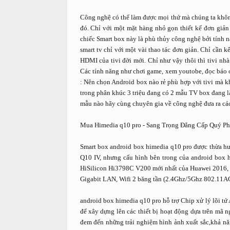
Công nghệ có thể làm được mọi thứ mà chúng ta không
đó. Chỉ với một mặt hàng nhỏ gọn thiết kế đơn giản 
chiếc Smart box này là phù thủy công nghệ bởi tính 
smart tv chỉ với một vài thao tác đơn giản. Chỉ cần 
HDMI của tivi đời mới. Chỉ như vậy thôi thì tivi nh
Các tính năng như chơi game, xem youtobe, đọc báo on
: Nên chọn Android box nào rẻ phù hợp với tivi mà kh
trong phân khúc 3 triệu đang có 2 mẫu TV box đang l
mẫu nào hãy cùng chuyên gia về công nghệ đưa ra các
Mua Himedia q10 pro - Sang Trọng Đẳng Cấp Quý Ph
Smart box android box himedia q10 pro được thừa h
Q10 IV, nhưng cấu hình bên trong của android box h
HiSilicon Hi3798C V200 mới nhất của Huawei 2016
Gigabit LAN, Wifi 2 băng tần (2.4Ghz/5Ghz 802.11AC
android box himedia q10 pro hỗ trợ Chip xử lý lõi 
để xây dựng lên các thiết bị hoạt động dựa trên m
đem đến những trải nghiệm hình ảnh xuất sắc,khả n