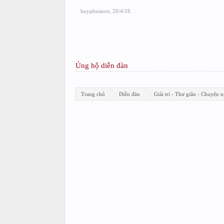
huyphustore
,
26/4/16
Ủng hộ diễn đàn
Trang chủ
Diễn đàn
Giải trí - Thư giãn - Chuyện n