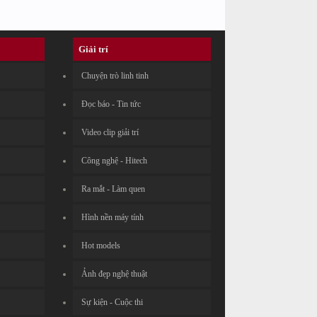
Giải trí
Chuyện trò linh tinh
Đọc báo - Tin tức
Video clip giải trí
Công nghệ - Hitech
Ra mắt - Làm quen
Hình nền máy tính
Hot models
Ảnh đẹp nghệ thuật
Sự kiện - Cuộc thi