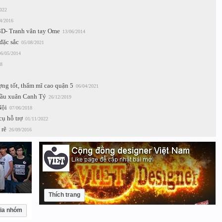
022
4/2016
 3D- Tranh vân tay Ome
13/06/2014
đặc sắc
05/08/2021
06/05/2014
8
ợng tốt, thẩm mĩ cao quận 5
06/04/2021
đầu xuân Canh Tý
26/12/2019
Nội
07/06/2018
ụ hỗ trợ
01/11/2022
 rẽ
26/09/2016
Thích trang
ia nhóm