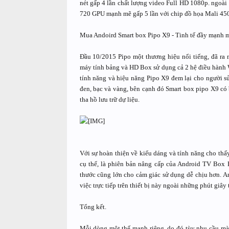
nét gấp 4 lần chất lượng video Full HD 1080p. ngoài 
720 GPU mạnh mẽ gấp 5 lần với chip đồ họa Mali 450p 
Mua Andoird Smart box Pipo X9 - Tinh tế đầy mạnh m
Đầu 10/2015 Pipo một thương hiệu nổi tiếng, đã ra
máy tính bảng và HD Box sử dụng cả 2 hệ điều hành 
tính năng và hiệu năng Pipo X9 đem lại cho người s
đen, bạc và vàng, bên cạnh đó Smart box pipo X9 c
tha hồ lưu trữ dự liệu.
Với sự hoàn thiện về kiểu dáng và tính năng cho th
cụ thể, là phiên bản nâng cấp của Android TV Box P
thước cũng lớn cho cảm giác sử dụng dễ chịu hơn. An
việc trực tiếp trên thiết bị này ngoài những phút giâ
Tổng kết.
Mỗi dòng một thế mạnh riêng, do đó tùy nhu cầu mà