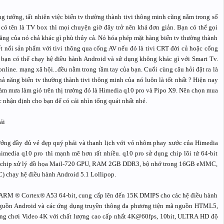
 tưởng, tất nhiên việc biến tv thường thành tivi thông minh cũng nằm trong số
có tên là TV box thì mọi chuyện giờ đây trở nên khá đơn giản. Bạn có thể gọi
năng của nó chả khác gì phù thủy cả. Nó hóa phép mặt hàng biến tv thường thành
kết nối sản phẩm với tivi thông qua cổng AV nếu đó là tivi CRT đời củ hoặc cổng
à bạn có thể chạy hệ điều hành Android và sử dụng không khác gì với Smart Tv.
line. mạng xã hội...đều nằm trong tầm tay của bạn. Cuối cùng câu hỏi đặt ra là
ả năng biến tv thường thành tivi thông minh của nó luôn là tốt nhất ? Hiện nay
àm mưa làm gió trên thị trường đó là Himedia q10 pro và Pipo X9. Nên chọn mua
 nhận định cho bạn để có cái nhìn tổng quát nhất nhé.
ái
ưởng đầy đủ vẻ đẹp quý phái và thanh lịch với vỏ nhôm phay xước của Himedia
imedia q10 pro thì mạnh mẽ hơn rất nhiều. q10 pro sử dụng chip lõi tứ 64-bit
, chip xử lý đồ họa Mail-720 GPU, RAM 2GB DDR3, bộ nhớ trong 16GB eMMC,
) chạy hệ điều hành Android 5.1 Lollipop.
tứ ARM ® Cortex® A53 64-bit, cung cấp lên đến 15K DMIPS cho các hệ điều hành
ã nguồn Android và các ứng dụng truyền thông đa phương tiện mã nguồn HTML5,
ăng chơi Video 4K với chất lượng cao cấp nhất 4K@60fps, 10bit, ULTRA HD độ