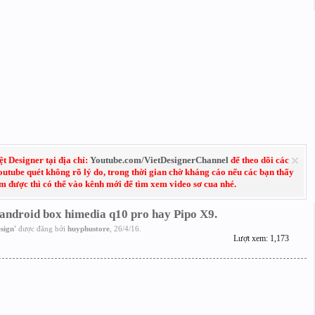
 Designer tại địa chỉ:
Youtube.com/VietDesignerChannel
để theo dõi các
Youtube quét không rõ lý do, trong thời gian chờ kháng cáo nếu các bạn thấy
em được thì có thể vào kênh mới để tìm xem video sơ cua nhé.
 android box himedia q10 pro hay Pipo X9.
sign
'
được đăng bởi
huyphustore
,
26/4/16
.
Lượt xem: 1,173