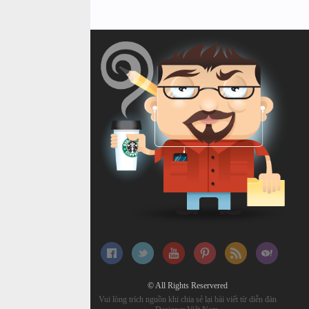
© All Rights Reservered
Vui lòng trích nguồn khi chia sẻ lại bài viết từ diễn đàn