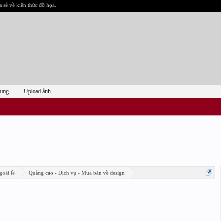
a sẻ về kiến thức đồ họa.
dụng
Upload ảnh
goài lề
Quảng cáo - Dịch vụ - Mua bán về design