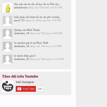
Xin anh em tư vấn về học lái xe Ôtô cho...
anhsinhvien
đăng vào
Thứ năm at 6:33 AM
Giải pháp cấu hình tối ưu chi phí và hiệu...
meo1725
đăng vào
Hôm qua lúc 1:58 PM
Quảng cáo Bình Thuận
alothietke_18
đăng vào
Thứ hai at 4:00 PM
In standee giá rẻ tại Phan Thiết
alothietke_18
đăng vào
Thứ ba at 3:42 PM
In danh thiếp giá rẻ
alothietke_02
đăng vào
Thứ năm at 3:29 PM
Theo dõi trên Youtube