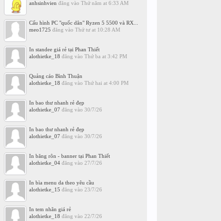
anhsinhvien
đăng vào
Thứ năm at 6:33 AM
Cấu hình PC "quốc dân" Ryzen 5 5500 và RX...
meo1725
đăng vào
Thứ tư at 10:28 AM
In standee giá rẻ tại Phan Thiết
alothietke_18
đăng vào
Thứ ba at 3:42 PM
Quảng cáo Bình Thuận
alothietke_18
đăng vào
Thứ hai at 4:00 PM
In bao thư nhanh rẻ đẹp
alothietke_07
đăng vào
30/7/26
In bao thư nhanh rẻ đẹp
alothietke_07
đăng vào
30/7/26
In băng rôn - banner tại Phan Thiết
alothietke_04
đăng vào
27/7/26
In bìa menu da theo yêu cầu
alothietke_15
đăng vào
23/7/26
In tem nhãn giá rẻ
alothietke_18
đăng vào
22/7/26