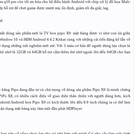
ra q10 pro còn tối ưu hóa cho hệ điều hành Android với chip xử lý đồ họa Mali-
hỗ trợ để chơi game được mượt mà, ổn định, giảm tối đa giật, lag.
ẽ.
 mắt dòng sản phẩm mới là TV box pipo X9. mặt hàng được ví như con lai giữa
Window 10 và HĐH Android 4.4.2 Kitkat cùng với những cải tiến đáng kể lẫn về
ử dụng những trải nghiệm mới mẻ. Với 3 màu cơ bản để người dùng lựa chọn là
ó bộ nhớ là 32GB và 64GB hỗ trợ cắm thêm thẻ nhớ ngoài lên đến 64GB cho bạn
ấy hãng Pipo đang đầu tư và chú trọng về dòng sản phẩm Pipo X9 là minh chứng
iPo X8, có nhiều cách điệu về giao diện thân thiện với người dùng hơn, kích
dorid Android box Pipo X9 có kích thước lên đến 8.9 inch chúng ta có thể làm
y tận dụng mặt hàng này làm một đầu phát HDPlayer.
 bạn nên cố gắng chọn lựa cho nó phù hợp với mình, Có nhu cầu làm việc lướt