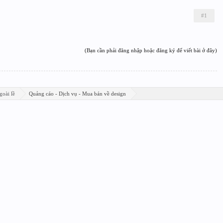
#1
(Bạn cần phải đăng nhập hoặc đăng ký để viết bài ở đây)
goài lề
Quảng cáo - Dịch vụ - Mua bán về design