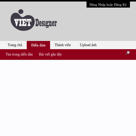
Đăng Nhập hoặc Đăng Ký
Trang chủ
Thành viên
Upload ảnh
Diễn đàn
Tìm trong diễn đàn
Bài viết gần đây