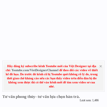
Hãy đăng ký subscribe kênh Youtube mới của Việt Designer tại địa
chỉ:
Youtube.com/VietDesignerChannel
để theo dõi các video về thiết
kế đồ họa. Do trước đó kênh cũ bị Youtube quét không rõ lý do, trong
thời gian chờ kháng cáo nếu các bạn thấy video trên diễn đàn bị die
không xem được thì có thể vào kênh mới để tìm xem video sơ cua
nhé.
Tư vấn phong thủy- tư vấn lựa chọn bàn trà.
Lượt xem: 1,486