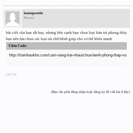
hanngocnhi
Banned
bài viêt của bạn rất hay, nhưng bên cạnh bạn chon loại bàn trà phong thủy
bạn nên lựa chọn các loại trà chữ bệnh giúp cho cơ thể khỏe mạnh
Chèn Code:
http://trainhaukho.com/cam-nang-trai-nhau/chua-benh-phong-thap-voi-r
13/7/16
(Bạn cần phải đăng nhập hoặc đăng ký để viết bài ở đây)