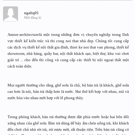
ngaltq01
Mới đăng kí
Amore-architecturelà một trong những đơn vị chuyên nghiệp trong lĩnh
vực thiết kế kiến trúc và thi cong noi that nhà đẹp. Chúng tôi cung cấp
các dịch vụ thiết kế nội thất gia đình, thiet ke noi that van phong, thiết kế
showroom, nhà hàng, quầy bar, nội thất khách sạn, biệt thự, khu vui chơi
giải trí ... cho đến thi công và cung cấp các thiết bị nội ngoại thất một
cách toàn diện.
Mọi người thường cho rằng, ghế sofa là chủ, bộ bàn trà là khách, ghế sofa
cao hơn là núi, bàn trà thấp hơn là nước. Hai thứ kết hợp với nhau, núi và
nước hòa vào nhau mới hợp với lẽ phong thủy.
Trong phòng khách, bàn trà thường được đặt phía trước hoặc hai bên đối
xứng nhau của ghế sofa. Bàn trà dùng để bày ấm chén uống trà, khi khách
đến chơi chủ nhà rót trà, rót rượu mời, rất thuận tiện. Trên bàn trà cũng có