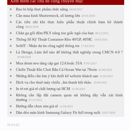
Xem thêm các chủ đề cùng chuyên mục
Bao bì hộp thực phẩm chức năng
04/03/2017
Cần mua hình Shutterstock, số lượng lớn
03/01/2019
Các tiêu chí khi thực hiện phẫu thuật chỉnh hàm hô thành
công
08/02/2016
Chăn ga gối đệm PILY nâng niu giấc ngủ của bạn
08/12/2015
Thông Số Kỹ Thuật Container Kho 40'GP, 40'HC
19/05/2016
SoftIT - Nhận dự án công nghệ thông tin
17/03/2014
Là Design, Làm thế nào để không thất nghiệp trong CMCN 4.0 ?
01/08/2018
Mua drum neo tặng cặp gạt 12A hoặc 35A
07/03/2017
Chiến Thuật Khi Chơi Bắn Cá Ocean War tại 78win
05/08/2024
Những điều cần lưu ý khi thiết kế website khách sạn
11/03/2015
Dịch vụ cho thuê máy chiếu , âm thanh hội thảo.
29/09/2016
In tờ rơi giá rẻ chất lượng tại HCM
11/04/2016
Không cần lắp đặt camera quan sát không dây vẫn xài bình
thường
07/12/2015
Hướng dẫn chọn sim giá rẻ
11/04/2015
Dán dẻo màn hình Samsung Galaxy Fit full trong suốt
19/07/2019
11/11/12