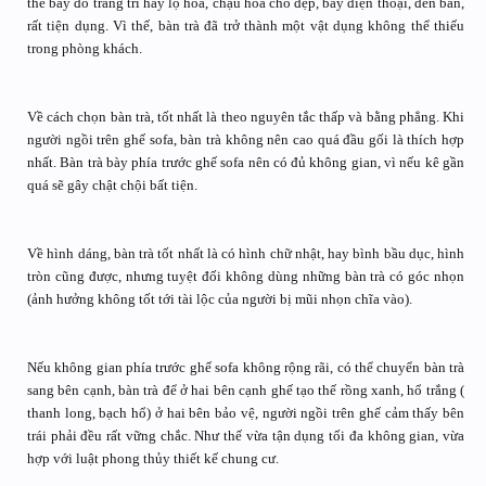
thể bày đồ trang trí hay lọ hoa, chậu hoa cho đẹp, bày điện thoại, đèn bàn,
rất tiện dụng. Vì thế, bàn trà đã trở thành một vật dụng không thể thiếu
trong phòng khách.
Về cách chọn bàn trà, tốt nhất là theo nguyên tắc thấp và bằng phẳng. Khi
người ngồi trên ghế sofa, bàn trà không nên cao quá đầu gối là thích hợp
nhất. Bàn trà bày phía trước ghế sofa nên có đủ không gian, vì nếu kê gần
quá sẽ gây chật chội bất tiện.
Về hình dáng, bàn trà tốt nhất là có hình chữ nhật, hay bình bầu dục, hình
tròn cũng được, nhưng tuyệt đối không dùng những bàn trà có góc nhọn
(ảnh hưởng không tốt tới tài lộc của người bị mũi nhọn chĩa vào).
Nếu không gian phía trước ghế sofa không rộng rãi, có thể chuyển bàn trà
sang bên cạnh, bàn trà để ở hai bên cạnh ghế tạo thế rồng xanh, hổ trắng (
thanh long, bạch hổ) ở hai bên bảo vệ, người ngồi trên ghế cảm thấy bên
trái phải đều rất vững chắc. Như thế vừa tận dụng tối đa không gian, vừa
hợp với luật phong thủy thiết kế chung cư.