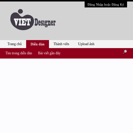
Đăng Nhập hoặc Đăng Ký
Trang chủ
Thành viên
Upload ảnh
Diễn đàn
Tìm trong diễn đàn
Bài viết gần đây