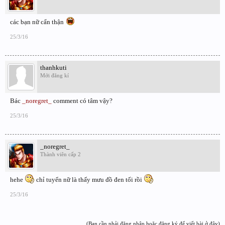
các bạn nữ cẩn thận
25/3/16
thanhkuti
Mới đăng kí
Bác
_noregret_
comment có tâm vậy?
25/3/16
_noregret_
Thành viên cấp 2
hehe
chỉ tuyển nữ là thấy mưu đồ đen tối rồi
25/3/16
(Bạn cần phải đăng nhập hoặc đăng ký để viết bài ở đây)