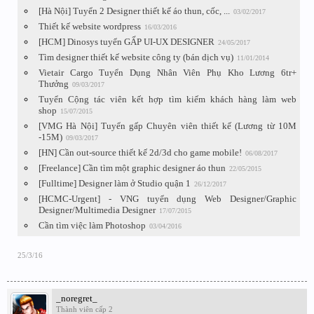
[Hà Nội] Tuyển 2 Designer thiết kế áo thun, cốc, ...
03/02/2017
Thiết kế website wordpress
16/03/2016
[HCM] Dinosys tuyển GẤP UI-UX DESIGNER
24/05/2017
Tìm designer thiết kế website công ty (bán dịch vụ)
11/01/2014
Vietair Cargo Tuyển Dụng Nhân Viên Phụ Kho Lương 6tr+
Thưởng
09/03/2017
Tuyển Cộng tác viên kết hợp tìm kiếm khách hàng làm web
shop
15/07/2015
[VMG Hà Nội] Tuyển gấp Chuyên viên thiết kế (Lương từ 10M
-15M)
09/03/2017
[HN] Cần out-source thiết kế 2d/3d cho game mobile!
06/08/2017
[Freelance] Cần tìm một graphic designer áo thun
22/05/2015
[Fulltime] Designer làm ở Studio quận 1
26/12/2017
[HCMC-Urgent] - VNG tuyển dụng Web Designer/Graphic
Designer/Multimedia Designer
17/07/2015
Cần tìm việc làm Photoshop
03/04/2016
25/3/16
_noregret_
Thành viên cấp 2