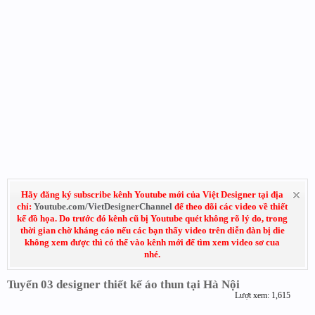
Hãy đăng ký subscribe kênh Youtube mới của Việt Designer tại địa
chỉ:
Youtube.com/VietDesignerChannel
để theo dõi các video về thiết
kế đồ họa. Do trước đó kênh cũ bị Youtube quét không rõ lý do, trong
thời gian chờ kháng cáo nếu các bạn thấy video trên diễn đàn bị die
không xem được thì có thể vào kênh mới để tìm xem video sơ cua
nhé.
Tuyển 03 designer thiết kế áo thun tại Hà Nội
Lượt xem: 1,615