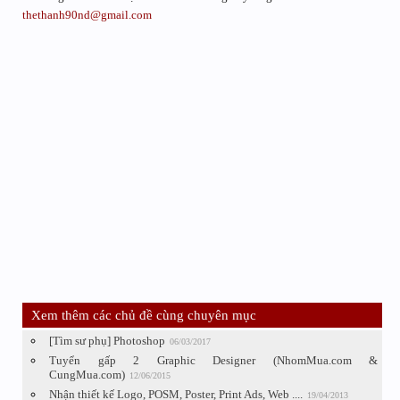
thethanh90nd@gmail.com
Xem thêm các chủ đề cùng chuyên mục
[Tìm sư phụ] Photoshop
06/03/2017
Tuyển gấp 2 Graphic Designer (NhomMua.com &
CungMua.com)
12/06/2015
Nhận thiết kế Logo, POSM, Poster, Print Ads, Web ....
19/04/2013