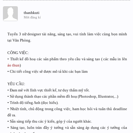
thanhkuti
Mới đăng kí
Tuyển 3 nữ designer tài năng, sáng tạo, vui tính làm việc cùng bọn mình
tại Văn Phòng.
CÔNG VIỆC:
• Thiết kế đồ hoạ các sản phẩm theo yêu cầu và sáng tạo ( các mẫu in lên
áo thun
)
• Chi tiết công việc sẽ được mô tả khi các bạn làm
YÊU CẦU:
• Đam mê với lĩnh vực thiết kế, tư duy thẩm mỹ tốt.
• Sử dụng thành thạo các phần mềm đồ hoạ (Photoshop, Illustrator,...)
• Trình độ tiếng Anh (đọc hiểu).
• Nhiệt tình, chủ động trong công việc, ham học hỏi và tuân thủ deadline
đề ra.
• Sẵn sàng tiếp thu các ý kiến, góp ý của người khác.
• Sáng tạo, luôn tràn đầy ý tưởng và sẵn sàng áp dụng các ý tưởng của