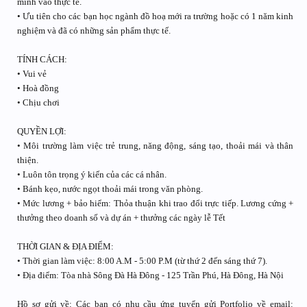
mình vào thực tế.
• Ưu tiên cho các bạn học ngành đồ hoạ mới ra trường hoặc có 1 năm kinh
nghiệm và đã có những sản phẩm thực tế.
TÍNH CÁCH:
• Vui vẻ
• Hoà đồng
• Chịu chơi
QUYỀN LỢI:
• Môi trường làm việc trẻ trung, năng động, sáng tạo, thoải mái và thân
thiện.
• Luôn tôn trọng ý kiến của các cá nhân.
• Bánh kẹo, nước ngọt thoải mái trong văn phòng.
• Mức lương + bảo hiểm: Thỏa thuận khi trao đổi trực tiếp. Lương cứng +
thưởng theo doanh số và dự án + thưởng các ngày lễ Tết
THỜI GIAN & ĐỊA ĐIỂM:
• Thời gian làm việc: 8:00 A.M - 5:00 P.M (từ thứ 2 đến sáng thứ 7).
• Địa điểm: Tòa nhà Sông Đà Hà Đông - 125 Trần Phú, Hà Đông, Hà Nội
Hồ sơ gửi về: Các bạn có nhu cầu ứng tuyển gửi Portfolio về email: