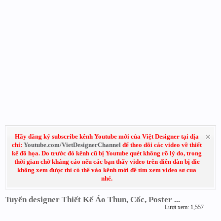
Hãy đăng ký subscribe kênh Youtube mới của Việt Designer tại địa
chỉ:
Youtube.com/VietDesignerChannel
để theo dõi các video về thiết
kế đồ họa. Do trước đó kênh cũ bị Youtube quét không rõ lý do, trong
thời gian chờ kháng cáo nếu các bạn thấy video trên diễn đàn bị die
không xem được thì có thể vào kênh mới để tìm xem video sơ cua
nhé.
Tuyển designer Thiết Kế Áo Thun, Cốc, Poster ...
Lượt xem: 1,557