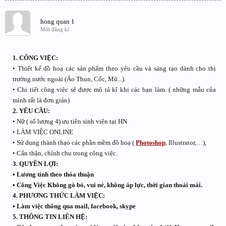
hong quan 1
Mới đăng kí
1. CÔNG VIỆC:
• Thiết kế đồ hoạ các sản phẩm theo yêu cầu và sáng tạo dành cho thị
trường nước ngoài (Áo Thun, Cốc, Mũ...).
• Chi tiết công việc sẽ được mô tả kĩ khi các bạn làm. ( những mẫu của
mình rất là đơn giản)
2. YÊU CẦU:
• Nữ ( số lượng 4) ưu tiên sinh viên tại HN
• LÀM VIỆC ONLINE
• Sử dụng thành thạo các phần mềm đồ hoạ (
Photoshop
, Illustrator,…),
• Cẩn thận, chỉnh chu trong công việc.
3. QUYỀN LỢI:
• Lương tính theo thỏa thuận
• Công Việc Không gò bó, vui nẻ, không áp lực, thời gian thoải mái.
4. PHƯƠNG THỨC LÀM VIỆC:
• Làm việc thông qua mail, facebook, skype
5. THÔNG TIN LIÊN HỆ: