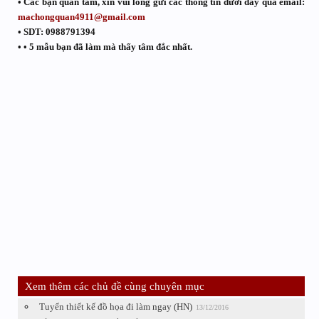
• Các bạn quan tâm, xin vui lòng gửi các thông tin dưới đây qua email:
machongquan4911@gmail.com
• SDT: 0988791394
• • 5 mẫu bạn đã làm mà thấy tâm đắc nhất.
Xem thêm các chủ đề cùng chuyên mục
Tuyển thiết kế đồ họa đi làm ngay (HN)
13/12/2016