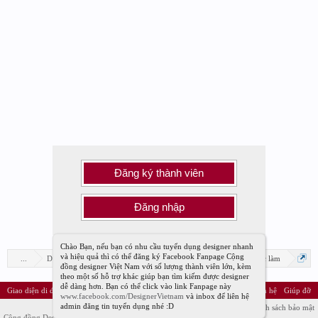
Đăng ký thành viên
Đăng nhập
Chào Bạn, nếu bạn có nhu cầu tuyển dụng designer nhanh
và hiệu quả thì có thể đăng ký Facebook Fanpage Cộng
...
Diễn đàn
Diễn đàn Designer Việt Nam
Tuyển dụng việc làm
đồng designer Việt Nam với số lượng thành viên lớn, kèm
theo một số hỗ trợ khác giúp bạn tìm kiếm được designer
dễ dàng hơn. Bạn có thể click vào link Fanpage này
Giao diện di động
Vietnamese
Liên hệ
Giúp đỡ
www.facebook.com/DesignerVietnam
và inbox để liên hệ
admin đăng tin tuyển dụng nhé :D
Điều khoản và Quy định
Chính sách bảo mật
Cộng đồng Designer Việt Nam™ © 2011 - 2019