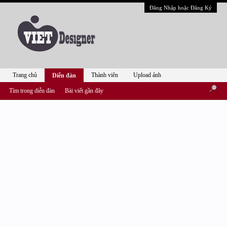
Đăng Nhập hoặc Đăng Ký
Trang chủ
Thành viên
Upload ảnh
Diễn đàn
Tìm trong diễn đàn
Bài viết gần đây