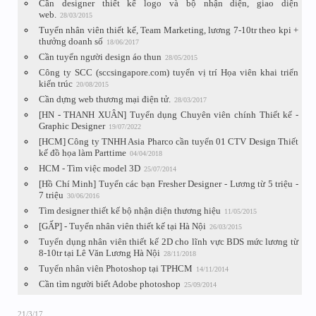
Cần designer thiết kế logo và bộ nhận diện, giao diện
web.
28/03/2015
Tuyển nhân viên thiết kế, Team Marketing, lương 7-10tr theo kpi +
thưởng doanh số
18/06/2017
Cần tuyển người design áo thun
28/05/2015
Công ty SCC (sccsingapore.com) tuyển vị trí Họa viên khai triển
kiến trúc
20/08/2015
Cần dựng web thương mại điện tử.
28/03/2017
[HN - THANH XUÂN] Tuyển dụng Chuyên viên chính Thiết kế -
Graphic Designer
19/07/2022
[HCM] Công ty TNHH Asia Pharco cần tuyển 01 CTV Design Thiết
kế đồ họa làm Parttime
04/04/2018
HCM - Tìm việc model 3D
25/07/2014
[Hồ Chí Minh] Tuyển các bạn Fresher Designer - Lương từ 5 triệu -
7 triệu
30/06/2016
Tìm designer thiết kế bộ nhận diện thương hiệu
11/05/2015
[GẤP] - Tuyển nhân viên thiết kế tại Hà Nội
26/03/2015
Tuyển dụng nhân viên thiết kế 2D cho lĩnh vực BDS mức lương từ
8-10tr tại Lê Văn Lương Hà Nội
28/11/2018
Tuyển nhân viên Photoshop tại TPHCM
14/11/2014
Cần tìm người biết Adobe photoshop
25/09/2014
21/3/17