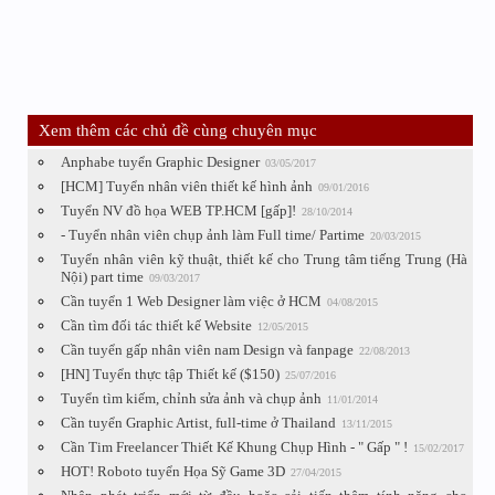
Xem thêm các chủ đề cùng chuyên mục
Anphabe tuyển Graphic Designer
03/05/2017
[HCM] Tuyển nhân viên thiết kế hình ảnh
09/01/2016
Tuyển NV đồ họa WEB TP.HCM [gấp]!
28/10/2014
- Tuyển nhân viên chụp ảnh làm Full time/ Partime
20/03/2015
Tuyển nhân viên kỹ thuật, thiết kế cho Trung tâm tiếng Trung (Hà
Nội) part time
09/03/2017
Cần tuyển 1 Web Designer làm việc ở HCM
04/08/2015
Cần tìm đối tác thiết kế Website
12/05/2015
Cần tuyển gấp nhân viên nam Design và fanpage
22/08/2013
[HN] Tuyển thực tập Thiết kế ($150)
25/07/2016
Tuyển tìm kiếm, chỉnh sửa ảnh và chụp ảnh
11/01/2014
Cần tuyển Graphic Artist, full-time ở Thailand
13/11/2015
Cần Tim Freelancer Thiết Kế Khung Chụp Hình - " Gấp " !
15/02/2017
HOT! Roboto tuyển Họa Sỹ Game 3D
27/04/2015