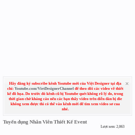
Hãy đăng ký subscribe kênh Youtube mới của Việt Designer tại địa
chỉ:
Youtube.com/VietDesignerChannel
để theo dõi các video về thiết
kế đồ họa. Do trước đó kênh cũ bị Youtube quét không rõ lý do, trong
thời gian chờ kháng cáo nếu các bạn thấy video trên diễn đàn bị die
không xem được thì có thể vào kênh mới để tìm xem video sơ cua
nhé.
Tuyển dụng Nhân Viên Thiết Kế Event
Lượt xem: 2,063