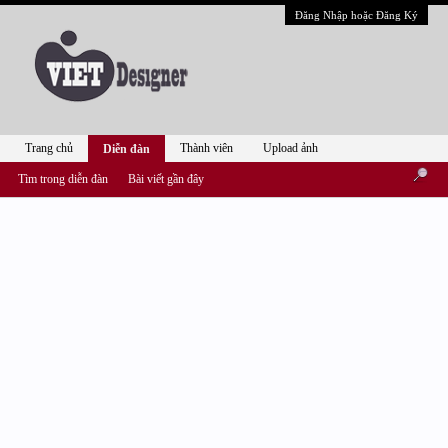
Đăng Nhập hoặc Đăng Ký
Trang chủ
Thành viên
Upload ảnh
Diễn đàn
Tìm trong diễn đàn
Bài viết gần đây