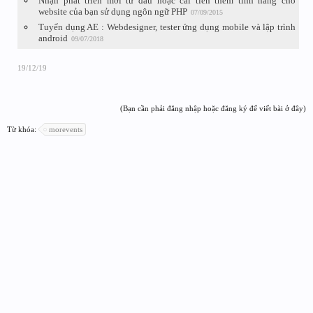
Nhận phát triển mới từ đầu hoặc cải tiến thêm tính năng cho
website của bạn sử dụng ngôn ngữ PHP
07/09/2015
Tuyển dụng AE : Webdesigner, tester ứng dụng mobile và lập trình
android
09/07/2018
19/12/19
(Bạn cần phải đăng nhập hoặc đăng ký để viết bài ở đây)
Từ khóa:
morevents