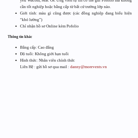
yếu Wacom, Mac Os. Ứng viên tự tin có thể gửi Pofolio mà không
cần tốt nghiệp hoặc bằng cấp từ bất cứ trường lớp nào.
Giới tính: màu gì cũng được (các đồng nghiệp đang biểu hiện
“khó lường”)
Chỉ nhận hồ sơ Online kèm Pofolio
Thông tin khác
Bằng cấp: Cao đẳng
Độ tuổi: Không giới hạn tuổi
Hình thức: Nhân viên chính thức
Liên Hệ : gửi hồ sơ qua mail :
danny@morevents.vn