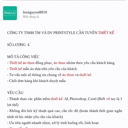
leenguyen8810
Mới đăng kí
CÔNG TY TNHH TM VÀ DV PRINTSTYLE CẦN TUYỂN
THIẾT KẾ
SỐ LƯỢNG: 4
MÔ TẢ CÔNG VIỆC
-
Thiết kế
áo thun
đồng phục,
áo thun
nhóm theo yêu cầu khách hàng.
-
Thiết kế
mẫu áo dựa trên yêu cầu của khách.
- Tư vấn một số thông tin chung về
áo thun
và
thiết kế
.
- Chốt đơn hàng khi khách duyệt mẫu.
YÊU CẦU:
- Thành thạo các phần mềm
thiết kế
: AI, Photoshop, Corel (Biết
vẽ
tay là 1
lợi thế)
- Không đòi hỏi kỹ thuật quá cao, cần tốc độ (hoàn thành thời gian ngắn
nhất từ lúc nhận yêu cầu của khách)
- Ưu tiên người nhanh nhẹn, xử lý tình huống tốt, linh hoạt.