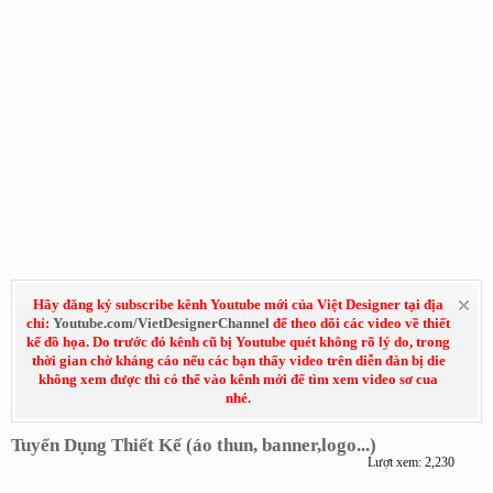
Hãy đăng ký subscribe kênh Youtube mới của Việt Designer tại địa
chỉ:
Youtube.com/VietDesignerChannel
để theo dõi các video về thiết
kế đồ họa. Do trước đó kênh cũ bị Youtube quét không rõ lý do, trong
thời gian chờ kháng cáo nếu các bạn thấy video trên diễn đàn bị die
không xem được thì có thể vào kênh mới để tìm xem video sơ cua
nhé.
Tuyển Dụng Thiết Kế (áo thun, banner,logo...)
Lượt xem: 2,230