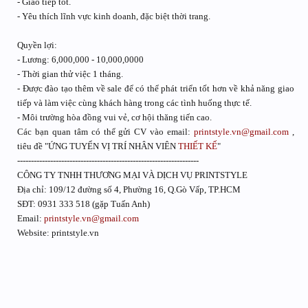
- Giao tiếp tốt.
- Yêu thích lĩnh vực kinh doanh, đặc biệt thời trang.
Quyền lợi:
- Lương: 6,000,000 - 10,000,0000
- Thời gian thử việc 1 tháng.
- Được đào tạo thêm về sale để có thể phát triển tốt hơn về khả năng giao
tiếp và làm việc cùng khách hàng trong các tình huống thực tế.
- Môi trường hòa đồng vui vẻ, cơ hội thăng tiến cao.
Các bạn quan tâm có thể gửi CV vào email:
printstyle.vn@gmail.com
,
tiêu đề "ỨNG TUYỂN VỊ TRÍ NHÂN VIÊN
THIẾT KẾ
"
------------------------------------------------------------------
CÔNG TY TNHH THƯƠNG MẠI VÀ DỊCH VỤ PRINTSTYLE
Địa chỉ: 109/12 đường số 4, Phường 16, Q.Gò Vấp, TP.HCM
SĐT: 0931 333 518 (gặp Tuấn Anh)
Email:
printstyle.vn@gmail.com
Website: printstyle.vn