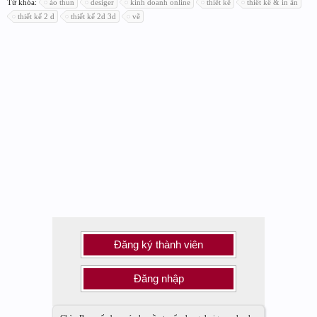
Từ khóa:
áo thun
desiger
kinh doanh online
thiết kế
thiết kế & in ấn
thiết kế 2 d
thiết kế 2d 3d
vẽ
Đăng ký thành viên
Đăng nhập