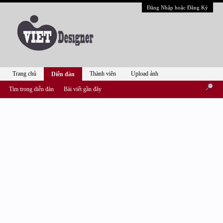
Đăng Nhập hoặc Đăng Ký
Trang chủ
Thành viên
Upload ảnh
Diễn đàn
Tìm trong diễn đàn
Bài viết gần đây