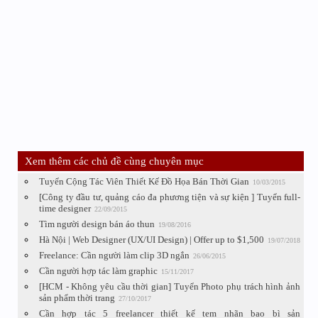
Xem thêm các chủ đề cùng chuyên mục
Tuyển Cộng Tác Viên Thiết Kế Đồ Họa Bán Thời Gian
10/03/2015
[Công ty đầu tư, quảng cáo đa phương tiện và sự kiện ] Tuyển full-
time designer
22/09/2015
Tìm người design bán áo thun
19/08/2016
Hà Nội | Web Designer (UX/UI Design) | Offer up to $1,500
19/07/2018
Freelance: Cần người làm clip 3D ngắn
26/06/2015
Cần người hợp tác làm graphic
15/11/2017
[HCM - Không yêu cầu thời gian] Tuyển Photo phụ trách hình ảnh
sản phẩm thời trang
27/10/2017
Cần hợp tác 5 freelancer thiết kế tem nhãn bao bì sản