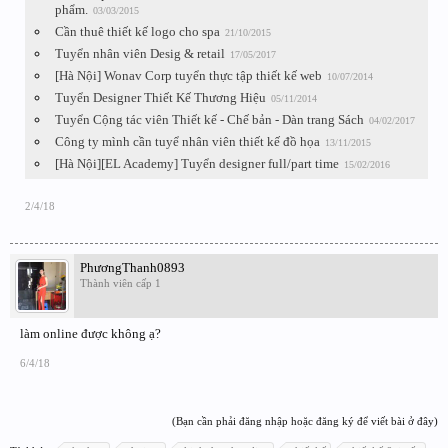
phẩm.
03/03/2015
Cần thuê thiết kế logo cho spa
21/10/2015
Tuyển nhân viên Desig & retail
17/05/2017
[Hà Nội] Wonav Corp tuyển thực tập thiết kế web
10/07/2014
Tuyển Designer Thiết Kế Thương Hiệu
05/11/2014
Tuyển Cộng tác viên Thiết kế - Chế bản - Dàn trang Sách
04/02/2017
Công ty mình cần tuyể nhân viên thiết kế đồ họa
13/11/2015
[Hà Nội][EL Academy] Tuyển designer full/part time
15/02/2016
2/4/18
PhươngThanh0893
Thành viên cấp 1
làm online được không ạ?
6/4/18
(Bạn cần phải đăng nhập hoặc đăng ký để viết bài ở đây)