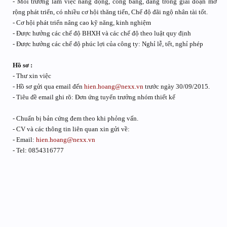
- Môi trường làm việc năng động, công bằng, đang trong giai đoạn mở
rộng phát triển, có nhiều cơ hội thăng tiến, Chế độ đãi ngộ nhân tài tốt.
- Cơ hội phát triển nâng cao kỹ năng, kinh nghiệm
- Được hưởng các chế độ BHXH và các chế độ theo luật quy định
- Được hưởng các chế độ phúc lợi của công ty: Nghỉ lễ, tết, nghỉ phép
Hồ sơ :
- Thư xin việc
- Hồ sơ gửi qua email đến
hien.hoang@nexx.vn
trước ngày 30/09/2015.
- Tiêu đề email ghi rõ: Đơn ứng tuyển trưởng nhóm thiết kế
- Chuẩn bị bản cứng đem theo khi phỏng vấn.
- CV và các thông tin liên quan xin gửi về:
- Email:
hien.hoang@nexx.vn
- Tel: 0854316777