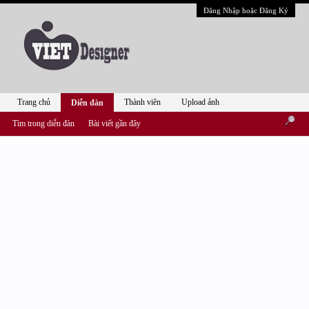
Đăng Nhập hoặc Đăng Ký
Trang chủ
Thành viên
Upload ảnh
Diễn đàn
Tìm trong diễn đàn
Bài viết gần đây