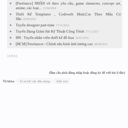
[Freelance] NHẬN vẽ theo yêu cầu, game character, concept art,
anime, các loại...
11/04/2018
Thiết Kế Templates , Codeweb Html,Css Theo Mẩu Có
Sẳn
20/04/2014
Tuyển designer part-time
17/11/2014
Tuyển Dụng Giám Sát Kỹ Thuật Công Trình
27/11/2017
HN : Tuyển nhân viên thiết kế đồ họa
20/01/2016
[HCM] Freelancer - Chỉnh sửa hình ảnh lương cao
08/09/2015
11/9/15
(Bạn cần phải đăng nhập hoặc đăng ký để viết bài ở đây)
Từ khóa:
kĩ sư kết cấu dân dụng
kiến trúc