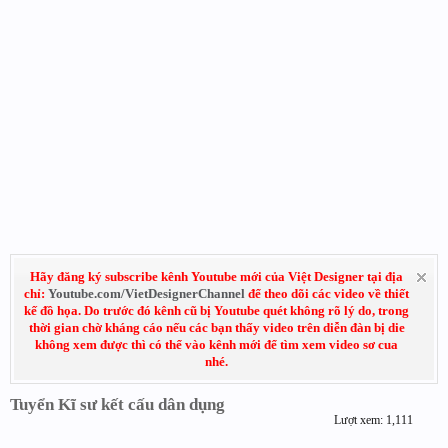
Hãy đăng ký subscribe kênh Youtube mới của Việt Designer tại địa
chỉ:
Youtube.com/VietDesignerChannel
để theo dõi các video về thiết
kế đồ họa. Do trước đó kênh cũ bị Youtube quét không rõ lý do, trong
thời gian chờ kháng cáo nếu các bạn thấy video trên diễn đàn bị die
không xem được thì có thể vào kênh mới để tìm xem video sơ cua
nhé.
Tuyển Kĩ sư kết cấu dân dụng
Lượt xem: 1,111