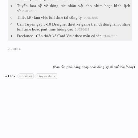
Tuyển họa sỹ vẽ động tác nhân vật cho phim hoạt hình lịch
sử
22/09/2015
Thiết kế - làm việc full time tại công ty
14/06/2016
Cần Tuyển gấp 5-10 Designer thiết kế game trên di động làm online
full time hoặc part time lương cao
21/02/2018
Freelance - Cần thiết kế Card Visit theo mẫu có sẵn
21/07/2015
29/10/14
(Bạn cần phải đăng nhập hoặc đăng ký để viết bài ở đây)
Từ khóa:
thiết kế
tuyen dung