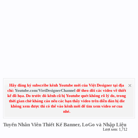
Hãy đăng ký subscribe kênh Youtube mới của Việt Designer tại địa
chỉ:
Youtube.com/VietDesignerChannel
để theo dõi các video về thiết
kế đồ họa. Do trước đó kênh cũ bị Youtube quét không rõ lý do, trong
thời gian chờ kháng cáo nếu các bạn thấy video trên diễn đàn bị die
không xem được thì có thể vào kênh mới để tìm xem video sơ cua
nhé.
Tuyển Nhân Viên Thiết Kế Banner, LoGo và Nhập Liệu
Lượt xem: 1,712