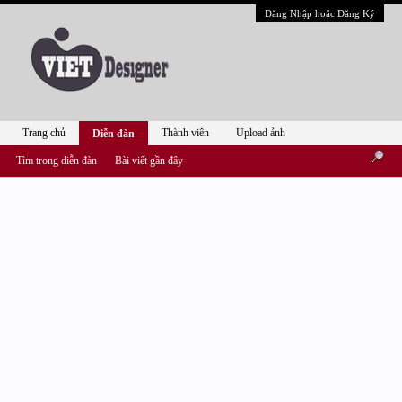
Đăng Nhập hoặc Đăng Ký
Trang chủ
Thành viên
Upload ảnh
Diễn đàn
Tìm trong diễn đàn
Bài viết gần đây