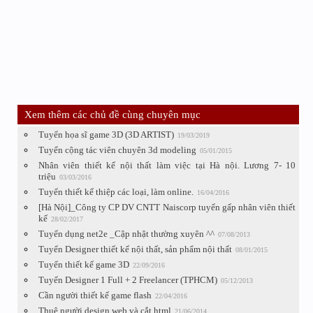
Xem thêm các chủ đề cùng chuyên mục
Tuyển họa sĩ game 3D (3D ARTIST)
19/03/2019
Tuyển cộng tác viên chuyên 3d modeling
05/01/2015
Nhân viên thiết kế nội thất làm việc tại Hà nội. Lương 7- 10
triệu
03/03/2016
Tuyển thiết kế thiệp các loại, làm online.
16/04/2016
[Hà Nội]_Công ty CP DV CNTT Naiscorp tuyển gấp nhân viên thiết
kế
28/02/2017
Tuyển dụng net2e _Cập nhật thường xuyên ^^
07/08/2013
Tuyển Designer thiết kế nội thất, sản phẩm nội thất
08/01/2015
Tuyển thiết kế game 3D
22/09/2016
Tuyển Designer 1 Full + 2 Freelancer (TPHCM)
05/12/2013
Cần người thiết kế game flash
22/04/2016
Thuê người design web và cắt html
21/06/2014