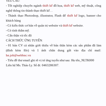
YÊU CẦU:
- Tốt nghiệp chuyên ngành
thiết kế
đồ họa,
thiết kế
web, mỹ thuật, công
nghệ thông tin thành thạo thiết kế…
- Thành thạo Photoshop, illustrator, Flash để
thiết kế
logo, banner cho
khách hàng
- Có kiến thức cơ bản về quản trị website và
thiết kế
website.
- Có tính thẩm mỹ.
- Cẩn thận và tốc độ
CÁCH THỨC ỨNG TUYỂN:
- 01 bản CV cá nhân giới thiệu về bản thân kèm các sản phẩm đã làm
(đính kèm file) và 1 ảnh chân dung gửi vào địa chỉ mail:
hn.job@webbnc.vn
- Tiêu đề thư email ghi rõ vị trí ứng tuyển như sau: Họ tên_NLTK000
Liên hệ Ms. Thảo Ly. Số đt: 0463286307.