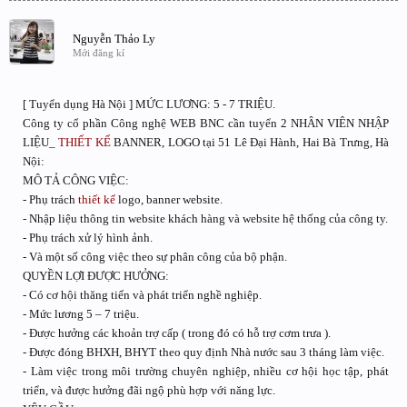
Nguyễn Thảo Ly
Mới đăng kí
[ Tuyển dụng Hà Nội ] MỨC LƯƠNG: 5 - 7 TRIỆU.
Công ty cổ phần Công nghệ WEB BNC cần tuyển 2 NHÂN VIÊN NHẬP
LIỆU_
THIẾT KẾ
BANNER, LOGO tại 51 Lê Đại Hành, Hai Bà Trưng, Hà
Nội:
MÔ TẢ CÔNG VIỆC:
- Phụ trách
thiết kế
logo, banner website.
- Nhập liệu thông tin website khách hàng và website hệ thống của công ty.
- Phụ trách xử lý hình ảnh.
- Và một số công việc theo sự phân công của bộ phận.
QUYỀN LỢI ĐƯỢC HƯỞNG:
- Có cơ hội thăng tiến và phát triển nghề nghiệp.
- Mức lương 5 – 7 triệu.
- Được hưởng các khoản trợ cấp ( trong đó có hỗ trợ cơm trưa ).
- Được đóng BHXH, BHYT theo quy định Nhà nước sau 3 tháng làm việc.
- Làm việc trong môi trường chuyên nghiệp, nhiều cơ hội học tập, phát
triển, và được hưởng đãi ngộ phù hợp với năng lực.