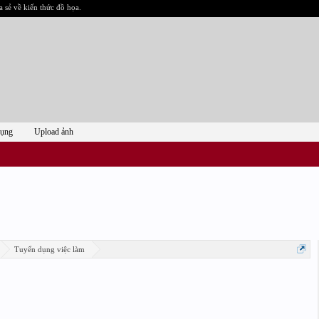
a sẻ về kiến thức đồ họa.
dụng
Upload ảnh
Tuyển dụng việc làm