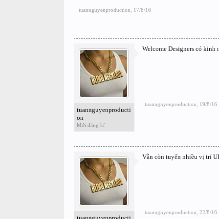
tuannguyenproduction
,
17/8/16
Welcome Designers có kinh 
tuannguyenproduction
,
19/8/16
tuannguyenproducti
on
Mới đăng kí
Vẫn còn tuyển nhiều vị trí U
tuannguyenproduction
,
22/8/16
tuannguyenproducti