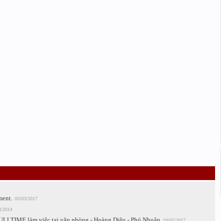
ment.
03/03/2017
8/2014
TIME làm việc tại văn phòng - Hoàng Diệu - Phú Nhuận
19/05/2017