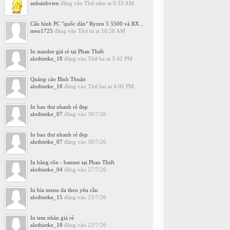
anhsinhvien
đăng vào
Thứ năm at 6:33 AM
Cấu hình PC "quốc dân" Ryzen 5 5500 và RX...
meo1725
đăng vào
Thứ tư at 10:28 AM
In standee giá rẻ tại Phan Thiết
alothietke_18
đăng vào
Thứ ba at 3:42 PM
Quảng cáo Bình Thuận
alothietke_18
đăng vào
Thứ hai at 4:00 PM
In bao thư nhanh rẻ đẹp
alothietke_07
đăng vào
30/7/26
In bao thư nhanh rẻ đẹp
alothietke_07
đăng vào
30/7/26
In băng rôn - banner tại Phan Thiết
alothietke_04
đăng vào
27/7/26
In bìa menu da theo yêu cầu
alothietke_15
đăng vào
23/7/26
In tem nhãn giá rẻ
alothietke_18
đăng vào
22/7/26