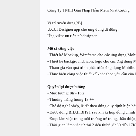
Công Ty TNHH Giải Pháp Phần Mềm Nhật Cường
Vị trí tuyển dụng[/B]
UX,UI Designer app cho ứng dụng di động.
Ứng viên: ưu tiên nữ designer
Mô tả công việc
- Thiết kế Mockup, Wireframe cho các ứng dụng Mobi
- Thiết kế background, icon, logo cho các ứng dụng M
- Tham gia vào quá trình phát triển ứng dụng Mobile.
- Thực hiện công việc thiết kế khác theo yêu cầu của 
Quyền lợi được hưởng
- Mức lương: 8tr - 16tr
- Thưởng tháng lương 13 ++
- Chế độ nghỉ phép, lễ tết theo đúng quy định hiện hà
- Được đóng BHXH,BHYT sau khi kí hợp đồng chính 
- Được làm việc trong môi trường trẻ trung, thân thiện
- Thời gian làm việc từ thứ 2 đến thứ 6, 8h30 đến 17h