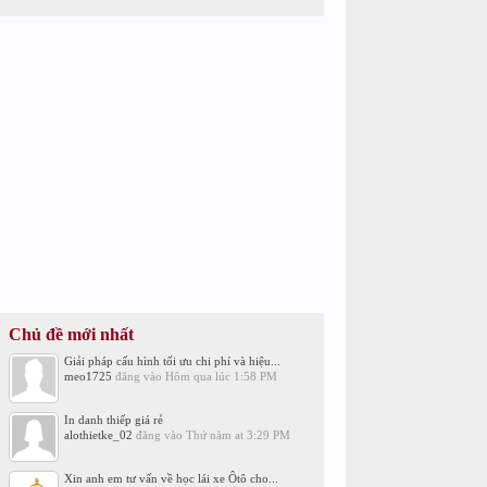
Chủ đề mới nhất
Giải pháp cấu hình tối ưu chi phí và hiệu...
meo1725
đăng vào
Hôm qua lúc 1:58 PM
In danh thiếp giá rẻ
alothietke_02
đăng vào
Thứ năm at 3:29 PM
Xin anh em tư vấn về học lái xe Ôtô cho...