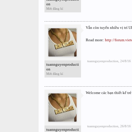
on
Mới đăng kí
Vẫn còn tuyển nhiều vị trí U
Read more:
http://forum.vie
tuannguyenproduction
,
24/8/16
tuannguyenproducti
on
Mới đăng kí
Welcome các bạn thiết kế trẻ
tuannguyenproduction
,
26/8/16
tuannguyenproducti