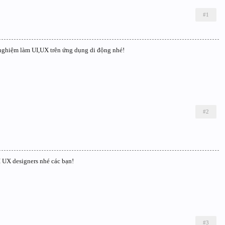
#1
nghiệm làm UI,UX trên ứng dụng di động nhé!
#2
I UX designers nhé các bạn!
#3