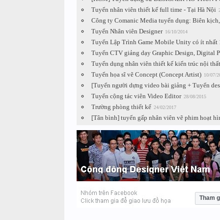
Tuyển nhân viên thiết kế full time - Tại Hà Nội
Công ty Comanic Media tuyển dụng: Biên kịch, 
Tuyển Nhân viên Designer
16/10/2014
Tuyển Lập Trình Game Mobile Unity có ít nhất
Tuyển CTV giảng dạy Graphic Design, Digital Pa
Tuyển dụng nhân viên thiết kế kiến trúc nội thấ
Tuyển họa sĩ vẽ Concept (Concept Artist)
10/07/2
[Tuyển người dựng video bài giảng + Tuyển des
Tuyển cộng tác viên Video Editor
28/08/2015
Trường phòng thiết kế
24/02/2017
[Tân bình] tuyển gấp nhân viên vẽ phim hoạt hìn
Tham g