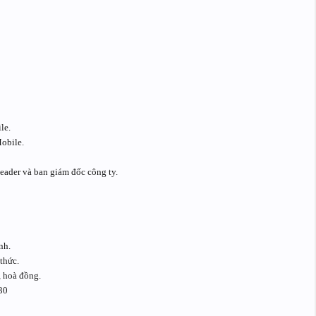
le.
obile.
leader và ban giám đốc công ty.
nh.
thức.
, hoà đồng.
30