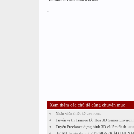
...
Xem thêm các chủ đề cùng chuyên mục
Nhân viên thiết kế
23/11/2015
Tuyển vị trí Trainee Đồ Họa 3D Games Environ
Tuyển Freelance dựng hình 3D và làm flash
20/0
[HCM] Tuyển dụng 02 DESIGNER ÁO THUN FULL