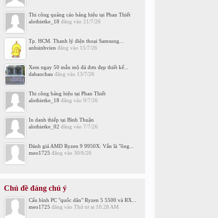
Thi công quảng cáo bảng hiệu tại Phan Thiết
alothietke_18
đăng vào
21/7/26
Tp. HCM. Thanh lý điện thoại Samsung...
anhsinhvien
đăng vào
15/7/26
Xem ngay 50 mẫu mộ đá đơn đẹp thiết kế...
dabaochau
đăng vào
13/7/26
Thi công bảng hiệu tại Phan Thiết
alothietke_18
đăng vào
9/7/26
In danh thiếp tại Bình Thuận
alothietke_02
đăng vào
7/7/26
Đánh giá AMD Ryzen 9 9950X: Vẫn là "ông...
meo1725
đăng vào
30/6/26
Chủ đề đáng chú ý
Cấu hình PC "quốc dân" Ryzen 5 5500 và RX...
meo1725
đăng vào
Thứ tư at 10:28 AM