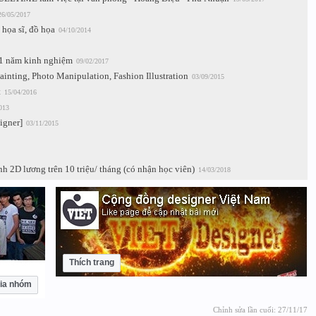
26/05/2017
họa sĩ, đồ họa
04/10/2014
 1 năm kinh nghiệm
09/02/2017
inting, Photo Manipulation, Fashion Illustration
03/09/2015
t
15/04/2016
013
igner]
03/11/2015
h 2D lương trên 10 triệu/ tháng (có nhận học viên)
14/03/2018
Thích trang
ia nhóm
Chỉnh sửa lần cuối:
27/11/17