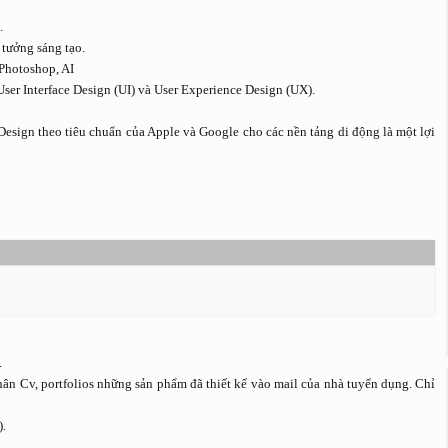
.
 tưởng sáng tạo.
 Photoshop, AI
User Interface Design (UI) và User Experience Design (UX).
Design theo tiêu chuẩn của Apple và Google cho các nền tảng di động là một lợi
.
hân Cv, portfolios những sản phẩm đã thiết kế vào mail của nhà tuyển dụng. Chỉ
.