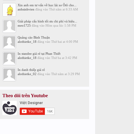
Xin anh em tư vấn về học lái xe Ôtô cho...
anhsinhvien
đăng vào
Thứ năm at 6:33 AM
Giải pháp cấu hình tối ưu chi phí và hiệu...
meo1725
đăng vào
Hôm qua lúc 1:58 PM
Quảng cáo Bình Thuận
alothietke_18
đăng vào
Thứ hai at 4:00 PM
In standee giá rẻ tại Phan Thiết
alothietke_18
đăng vào
Thứ ba at 3:42 PM
In danh thiếp giá rẻ
alothietke_02
đăng vào
Thứ năm at 3:29 PM
Theo dõi trên Youtube