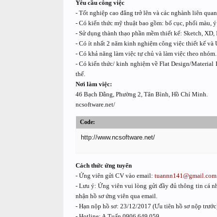
Yêu cầu công việc
- Tốt nghiệp cao đẳng trở lên và các nghành liên quan
- Có kiến thức mỹ thuật bao gồm: bố cục, phối màu, ý
- Sử dụng thành thạo phần mềm thiết kế: Sketch, XD,
- Có ít nhất 2 năm kinh nghiệm công việc thiết kế và 
- Có khả năng làm việc tự chủ và làm việc theo nhóm.
- Có kiến thức/ kinh nghiệm về Flat Design/Material 
thế.
Nơi làm việc:
46 Bạch Đằng, Phường 2, Tân Bình, Hồ Chí Minh.
ncsoftware.net/
Code:
http://www.ncsoftware.net/
Cách thức ứng tuyển
- Ứng viên gửi CV vào email:
tuannn141@gmail.com
- Lưu ý: Ứng viên vui lòng gửi đầy đủ thông tin cá n
nhận hồ sơ ứng viên qua email.
- Hạn nộp hồ sơ: 23/12/2017 (Ưu tiên hồ sơ nộp trước)
- Hotline: A.Tuấn 0906 649 059