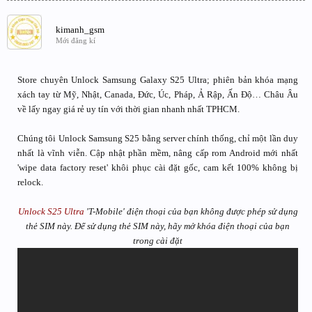
kimanh_gsm
Mới đăng kí
Store chuyên Unlock Samsung Galaxy S25 Ultra; phiên bản khóa mạng
xách tay từ Mỹ, Nhật, Canada, Đức, Úc, Pháp, Ả Rập, Ấn Độ… Châu Âu
về lấy ngay giá rẻ uy tín với thời gian nhanh nhất TPHCM.
Chúng tôi Unlock Samsung S25 bằng server chính thống, chỉ một lần duy
nhất là vĩnh viễn. Cập nhật phần mềm, nâng cấp rom Android mới nhất
'wipe data factory reset' khôi phục cài đặt gốc, cam kết 100% không bị
relock.
Unlock S25 Ultra
'T-Mobile' điện thoại của bạn không được phép sử dụng
thẻ SIM này. Để sử dụng thẻ SIM này, hãy mở khóa điện thoại của bạn
trong cài đặt