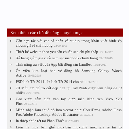
Xem thêm các chủ đề cùng chuyên mục
Cần hợp tác với các cá nhân và studio trong khâu xuất hình+ép
album giá rẻ chất lượng
24/09/2013
Thiết kế website theo yêu cầu chuẩn seo chi phí thấp
09/11/2017
Xả hàng giảm giá cuối năm sạc macbook chính hãng
22/12/2015
Tính năng ưu việt của App bất động sản Landber
16/02/2017
Ốp viền kim loại bảo vệ đồng hồ Samsung Galaxy Watch
Active
09/09/2019
PSD lịch Tết 2014 - In lịch Tết 2014 cho bé
31/12/2013
70 Mẫu am để tro cốt đẹp bán tại Tây Ninh được làm bằng đá tự
nhiên
29/01/2026
Cào xước cảm biến vân tay dưới màn hình trên Vivo X20
Plus
20/03/2018
Mình nhận làm thuê đồ họa vector như: CorelDraw, Adobe Flash
Pro, Adobe Photoshop, Adobe illustrator
25/10/2014
In thiệp chúc tết tại Phan Thiết
06/12/2019
Liên hệ mua bàn ghế inox,bàn inox,ghế inox giá rẻ tại tp