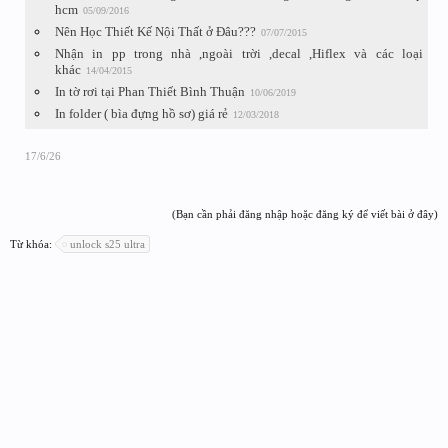
hcm
05/09/2016
Nên Học Thiết Kế Nội Thất ở Đâu???
07/07/2015
Nhận in pp trong nhà ,ngoài trời ,decal ,Hiflex và các loại
khác
14/04/2015
In tờ rơi tại Phan Thiết Bình Thuận
10/06/2019
In folder ( bìa đựng hồ sơ) giá rẻ
12/03/2018
17/6/26
(Bạn cần phải đăng nhập hoặc đăng ký để viết bài ở đây)
Từ khóa:
unlock s25 ultra