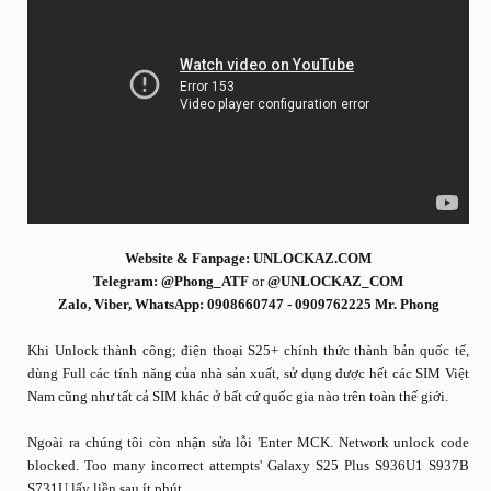
Website & Fanpage: UNLOCKAZ.COM
Telegram: @Phong_ATF
or
@UNLOCKAZ_COM
Zalo, Viber, WhatsApp: 0908660747 - 0909762225 Mr. Phong
Khi Unlock thành công; điện thoại S25+ chính thức thành bản quốc tế,
dùng Full các tính năng của nhà sản xuất, sử dụng được hết các SIM Việt
Nam cũng như tất cả SIM khác ở bất cứ quốc gia nào trên toàn thế giới.
Ngoài ra chúng tôi còn nhận sửa lỗi 'Enter MCK. Network unlock code
blocked. Too many incorrect attempts' Galaxy S25 Plus S936U1 S937B
S731U lấy liền sau ít phút.