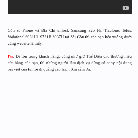
Còn số Phone và Địa Chỉ unlock Samsung S25 FE 'Tracfone, Telus,
Vodafone' S931U1 S731B S937U tại Sài Gòn thì các bạn kéo xuống dưới
cùng website là thấy.
P/s
: Để tôn trọng khách hàng; cũng như giữ Thể Diện cho thương hiệu
cửa hàng của bạn, thì những người làm dịch vụ đừng có copy nội dung
bài viết của tui rồi đi quảng cáo lại… Xin cảm ơn.