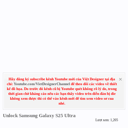
Hãy đăng ký subscribe kênh Youtube mới của Việt Designer tại địa
chỉ:
Youtube.com/VietDesignerChannel
để theo dõi các video về thiết
kế đồ họa. Do trước đó kênh cũ bị Youtube quét không rõ lý do, trong
thời gian chờ kháng cáo nếu các bạn thấy video trên diễn đàn bị die
không xem được thì có thể vào kênh mới để tìm xem video sơ cua
nhé.
Unlock Samsung Galaxy S25 Ultra
Lượt xem: 1,205