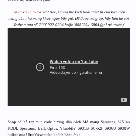
Unlock S25 Ultra
'Rất tiếc, không thể kích hoạt thiết bị của bạn trên
mạng của nhà mạng khác ngay bây giờ. Để được trợ giúp, hãy liên hệ với
Verizon qua số '800' 922-0204 hoặc ‘888’ 294-6804 (gói trả trước)'
Shop có hỗ trợ mua code hướng dẫn cách Mở mạng Samsung S25 'au
KDDI, Spectrum, Bell, Optus, Y!mobile' S931B SC-52F S936U S938W
online qua UltraViewer cho khách hàng ở xa.