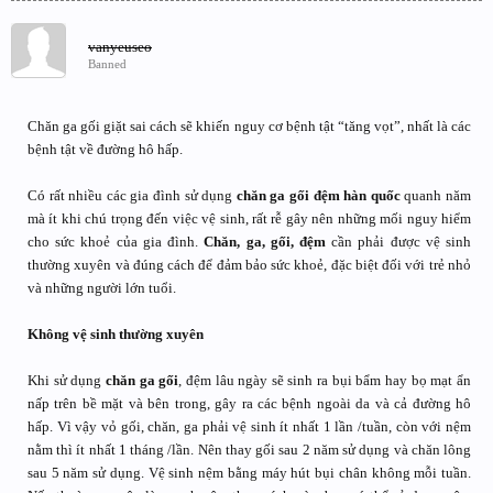
vanyeuseo
Banned
Chăn ga gối giặt sai cách sẽ khiến nguy cơ bệnh tật “tăng vọt”, nhất là các
bệnh tật về đường hô hấp.
Có rất nhiều các gia đình sử dụng
chăn ga gối đệm hàn quốc
quanh năm
mà ít khi chú trọng đến việc vệ sinh, rất rễ gây nên những mối nguy hiểm
cho sức khoẻ của gia đình.
Chăn, ga, gối, đệm
cần phải được vệ sinh
thường xuyên và đúng cách để đảm bảo sức khoẻ, đặc biệt đối với trẻ nhỏ
và những người lớn tuổi.
Không vệ sinh thường xuyên
Khi sử dụng
chăn ga gối
, đệm lâu ngày sẽ sinh ra bụi bẩm hay bọ mạt ẩn
nấp trên bề mặt và bên trong, gây ra các bệnh ngoài da và cả đường hô
hấp. Vì vậy vỏ gối, chăn, ga phải vệ sinh ít nhất 1 lần /tuần, còn với nệm
nằm thì ít nhất 1 tháng /lần. Nên thay gối sau 2 năm sử dụng và chăn lông
sau 5 năm sử dụng. Vệ sinh nệm bằng máy hút bụi chân không mỗi tuần.