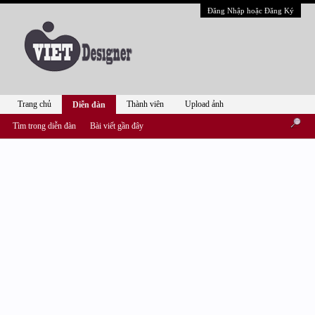
Đăng Nhập hoặc Đăng Ký
Trang chủ
Thành viên
Upload ảnh
Diễn đàn
Tìm trong diễn đàn
Bài viết gần đây