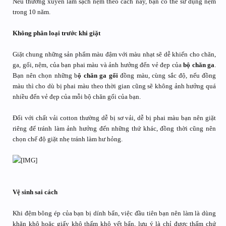
Nếu thường xuyên làm sạch nệm theo cách này, bạn có thể sử dụng nệm
trong 10 năm.
Không phân loại trước khi giặt
Giặt chung những sản phẩm màu đậm với màu nhạt sẽ dễ khiến cho chăn,
ga, gối, nệm, của bạn phai màu và ảnh hưởng đến vẻ đẹp của
bộ chăn ga
.
Bạn nên chọn những b
ộ chăn ga gối
đồng màu, cùng sắc độ, nếu đồng
màu thì cho dù bị phai màu theo thời gian cũng sẽ không ảnh hưởng quá
nhiều đến vẻ đẹp của mỗi bộ chăn gối của bạn.
Đối với chất vải cotton thường dễ bị sơ vải, dễ bị phai màu bạn nên giặt
riêng để tránh làm ảnh hưởng đến những thứ khác, đồng thời cũng nên
chọn chế độ giặt nhẹ tránh làm hư hỏng.
Vệ sinh sai cách
Khi đệm bông ép của bạn bị dính bẩn, việc đầu tiên bạn nên làm là dùng
khăn khô hoặc giấy khô thấm khô vết bẩn, lưu ý là chỉ được thấm chứ