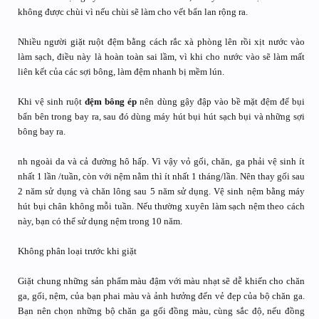
không được chùi vì nếu chùi sẽ làm cho vết bẩn lan rộng ra.
Nhiều người giặt ruột đệm bằng cách rắc xà phòng lên rồi xịt nước vào
làm sạch, điều này là hoàn toàn sai lầm, vì khi cho nước vào sẽ làm mất
liên kết của các sợi bông, làm đệm nhanh bị mềm lún.
Khi vệ sinh ruột
đệm bông ép
nên dùng gậy đập vào bề mặt đệm để bụi
bẩn bên trong bay ra, sau đó dùng máy hút bụi hút sạch bụi và những sợi
bông bay ra.
nh ngoài da và cả đường hô hấp. Vì vậy vỏ gối, chăn, ga phải vệ sinh ít
nhất 1 lần /tuần, còn với nệm nằm thì ít nhất 1 tháng/lần. Nên thay gối sau
2 năm sử dụng và chăn lông sau 5 năm sử dụng. Vệ sinh nệm bằng máy
hút bụi chân không mỗi tuần. Nếu thường xuyên làm sạch nệm theo cách
này, bạn có thể sử dụng nệm trong 10 năm.
Không phân loại trước khi giặt
Giặt chung những sản phẩm màu đậm với màu nhạt sẽ dễ khiến cho chăn
ga, gối, nệm, của bạn phai màu và ảnh hưởng đến vẻ đẹp của bộ chăn ga.
Bạn nên chọn những bộ chăn ga gối đồng màu, cùng sắc độ, nếu đồng