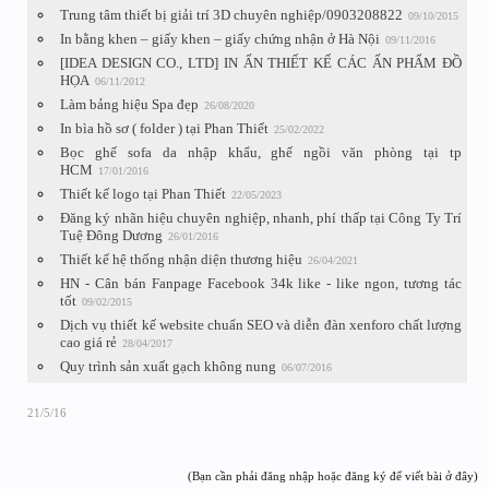
Trung tâm thiết bị giải trí 3D chuyên nghiệp/0903208822
09/10/2015
In bằng khen – giấy khen – giấy chứng nhận ở Hà Nội
09/11/2016
[IDEA DESIGN CO., LTD] IN ẤN THIẾT KẾ CÁC ẤN PHẨM ĐỒ
HỌA
06/11/2012
Làm bảng hiệu Spa đẹp
26/08/2020
In bìa hồ sơ ( folder ) tại Phan Thiết
25/02/2022
Bọc ghế sofa da nhập khẩu, ghế ngồi văn phòng tại tp
HCM
17/01/2016
Thiết kế logo tại Phan Thiết
22/05/2023
Đăng ký nhãn hiệu chuyên nghiệp, nhanh, phí thấp tại Công Ty Trí
Tuệ Đông Dương
26/01/2016
Thiết kế hệ thống nhận diện thương hiệu
26/04/2021
HN - Cân bán Fanpage Facebook 34k like - like ngon, tương tác
tốt
09/02/2015
Dịch vụ thiết kế website chuẩn SEO và diễn đàn xenforo chất lượng
cao giá rẻ
28/04/2017
Quy trình sản xuất gạch không nung
06/07/2016
21/5/16
(Bạn cần phải đăng nhập hoặc đăng ký để viết bài ở đây)