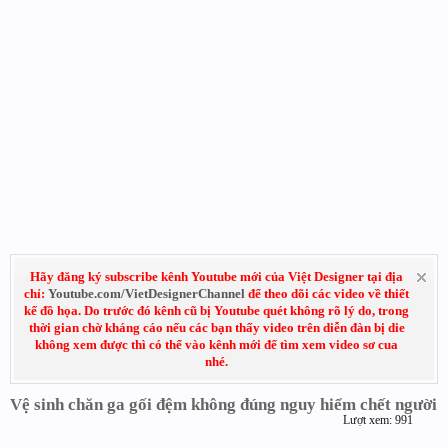
Hãy đăng ký subscribe kênh Youtube mới của Việt Designer tại địa
chỉ:
Youtube.com/VietDesignerChannel
để theo dõi các video về thiết
kế đồ họa. Do trước đó kênh cũ bị Youtube quét không rõ lý do, trong
thời gian chờ kháng cáo nếu các bạn thấy video trên diễn đàn bị die
không xem được thì có thể vào kênh mới để tìm xem video sơ cua
nhé.
Vệ sinh chăn ga gối đệm không đúng nguy hiểm chết người
Lượt xem: 991