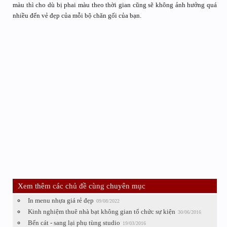
màu thì cho dù bị phai màu theo thời gian cũng sẽ không ảnh hưởng quá
nhiều đến vẻ đẹp của mỗi bộ chăn gối của bạn.
Xem thêm các chủ đề cùng chuyên mục
In menu nhựa giá rẻ đẹp
09/08/2022
Kinh nghiệm thuê nhà bạt không gian tổ chức sự kiện
30/06/2016
Bến cát - sang lại phụ tùng studio
19/03/2016