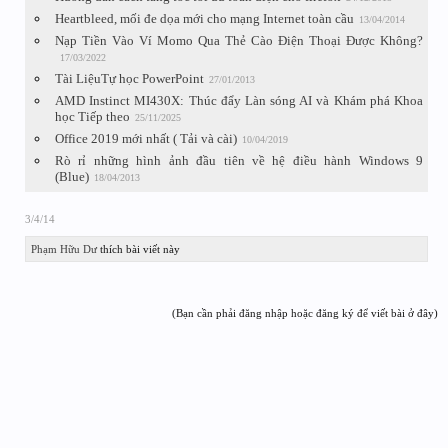
Heartbleed, mối đe dọa mới cho mạng Internet toàn cầu
13/04/2014
Nạp Tiền Vào Ví Momo Qua Thẻ Cào Điện Thoại Được Không?
17/03/2022
Tài LiệuTự học PowerPoint
27/01/2013
AMD Instinct MI430X: Thúc đẩy Làn sóng AI và Khám phá Khoa
học Tiếp theo
25/11/2025
Office 2019 mới nhất ( Tải và cài)
10/04/2019
Rò rỉ những hình ảnh đầu tiên về hệ điều hành Windows 9
(Blue)
18/04/2013
3/4/14
Phạm Hữu Dư
thích bài viết này
(Bạn cần phải đăng nhập hoặc đăng ký để viết bài ở đây)