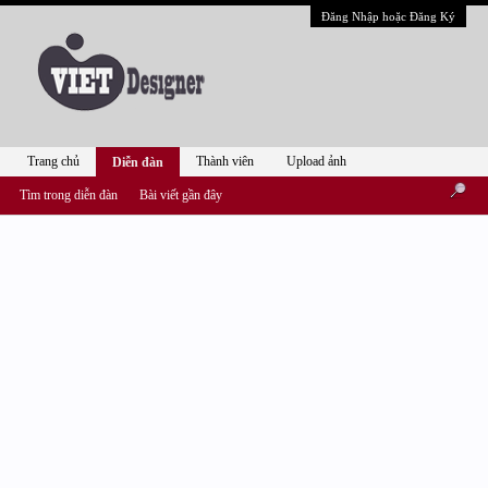
Đăng Nhập hoặc Đăng Ký
Trang chủ
Thành viên
Upload ảnh
Diễn đàn
Tìm trong diễn đàn
Bài viết gần đây