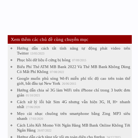
Xem thêm các chủ đề cùng chuyên mục
Hướng dẫn cách tắt tính năng tự động phát video trên
Twitter
13/05/2023
Phục hồi dữ liệu ổ cứng bị hỏng
07/09/2015
Biểu Phí Thẻ ATM MB Bank 2022 Và Thẻ MB Bank Không Dùng
Có Mất Phí Không
07/08/2022
Google muốn phủ sóng Wi-Fi miễn phí tốc độ cao trên toàn thế
giới, bắt đầu tại New York
26/06/2015
Hướng dẫn chia sẻ 3G làm WiFi trên iPhone chỉ trong 3 bước đơn
giản
01/10/2021
Cách xử lý lỗi bật Sim 4G nhưng vẫn hiện 3G, H, H+ nhanh
nhất
27/06/2020
Mẹo cài nhạc chuông trên smartphone bằng Zing MP3 siêu
nhanh
17/03/2020
Cách Liên Kết Momo Với Ngân Hàng MB Bank Online Không Tới
Ngân Hàng
26/07/2022
Hướng dẫn cách tăng tốc tối ưu toàn diện cho firefox
24/12/2015