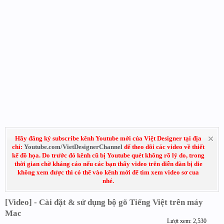
Hãy đăng ký subscribe kênh Youtube mới của Việt Designer tại địa
chỉ:
Youtube.com/VietDesignerChannel
để theo dõi các video về thiết
kế đồ họa. Do trước đó kênh cũ bị Youtube quét không rõ lý do, trong
thời gian chờ kháng cáo nếu các bạn thấy video trên diễn đàn bị die
không xem được thì có thể vào kênh mới để tìm xem video sơ cua
nhé.
[Video] - Cài đặt & sử dụng bộ gõ Tiếng Việt trên máy
Mac
Lượt xem: 2,530