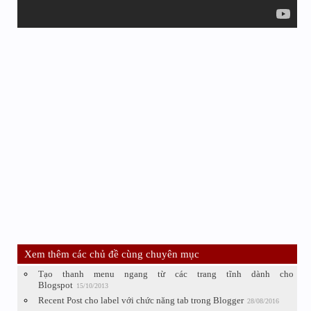
Xem thêm các chủ đề cùng chuyên mục
Tạo thanh menu ngang từ các trang tĩnh dành cho
Blogspot
15/10/2013
Recent Post cho label với chức năng tab trong Blogger
28/08/2016