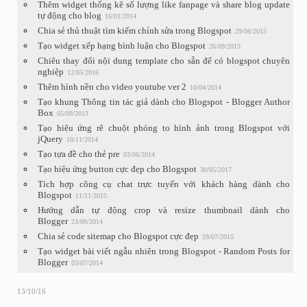
Thêm widget thống kê số lượng like fanpage và share blog update
tự động cho blog
16/01/2014
Chia sẻ thủ thuật tìm kiếm chỉnh sửa trong Blogspot
29/06/2015
Tạo widget xếp hạng bình luận cho Blogspot
26/09/2015
Chiêu thay đổi nội dung template cho sẵn để có blogspot chuyên
nghiệp
12/05/2016
Thêm hình nền cho video youtube ver 2
10/04/2014
Tạo khung Thông tin tác giả dành cho Blogspot - Blogger Author
Box
05/09/2013
Tạo hiệu ứng rê chuột phóng to hình ảnh trong Blogspot với
jQuery
10/11/2014
Tạo tựa đề cho thẻ pre
03/06/2014
Tạo hiệu ứng button cực đẹp cho Blogspot
30/05/2017
Tích hợp công cụ chat trực tuyến với khách hàng dành cho
Blogspot
11/11/2015
Hướng dẫn tự động crop và resize thumbnail dành cho
Blogger
23/09/2014
Chia sẻ code sitemap cho Blogspot cực đẹp
29/07/2015
Tạo widget bài viết ngẫu nhiên trong Blogspot - Random Posts for
Blogger
03/07/2014
13/10/16