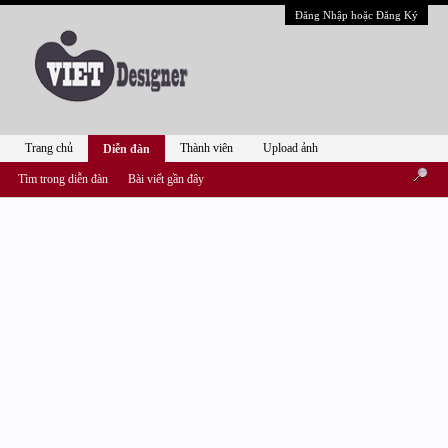
Đăng Nhập hoặc Đăng Ký
Trang chủ
Thành viên
Upload ảnh
Diễn đàn
Tìm trong diễn đàn
Bài viết gần đây