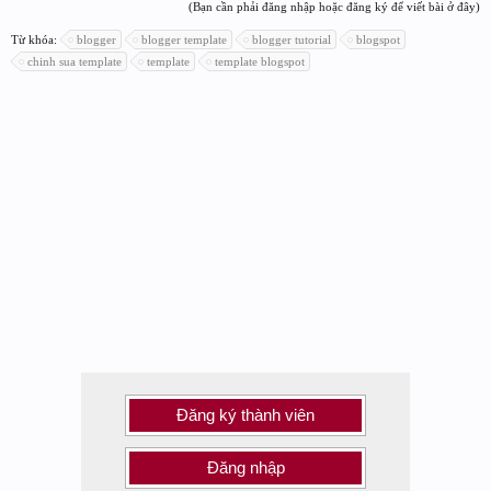
(Bạn cần phải đăng nhập hoặc đăng ký để viết bài ở đây)
Từ khóa:
blogger
blogger template
blogger tutorial
blogspot
chinh sua template
template
template blogspot
Đăng ký thành viên
Đăng nhập