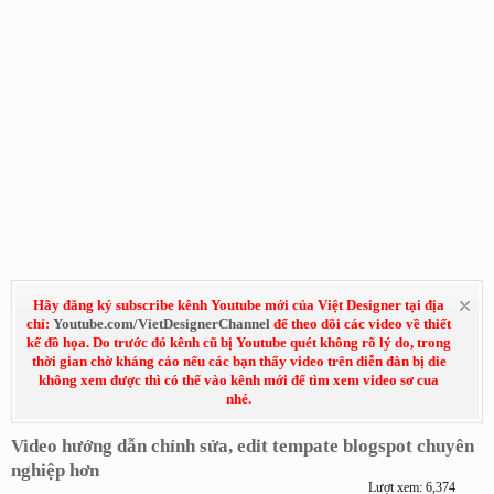
Hãy đăng ký subscribe kênh Youtube mới của Việt Designer tại địa
chỉ:
Youtube.com/VietDesignerChannel
để theo dõi các video về thiết
kế đồ họa. Do trước đó kênh cũ bị Youtube quét không rõ lý do, trong
thời gian chờ kháng cáo nếu các bạn thấy video trên diễn đàn bị die
không xem được thì có thể vào kênh mới để tìm xem video sơ cua
nhé.
Video hướng dẫn chỉnh sửa, edit tempate blogspot chuyên
nghiệp hơn
Lượt xem: 6,374