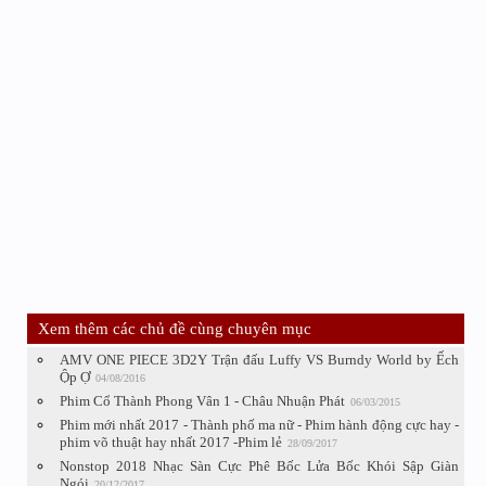
Xem thêm các chủ đề cùng chuyên mục
AMV ONE PIECE 3D2Y Trận đấu Luffy VS Burndy World by Ếch
Ộp Ợ
04/08/2016
Phim Cổ Thành Phong Vân 1 - Châu Nhuận Phát
06/03/2015
Phim mới nhất 2017 - Thành phố ma nữ - Phim hành động cực hay -
phim võ thuật hay nhất 2017 -Phim lẻ
28/09/2017
Nonstop 2018 Nhạc Sàn Cực Phê Bốc Lửa Bốc Khói Sập Giàn
Ngói
20/12/2017