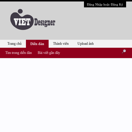
Đăng Nhập hoặc Đăng Ký
Trang chủ
Thành viên
Upload ảnh
Diễn đàn
Tìm trong diễn đàn
Bài viết gần đây