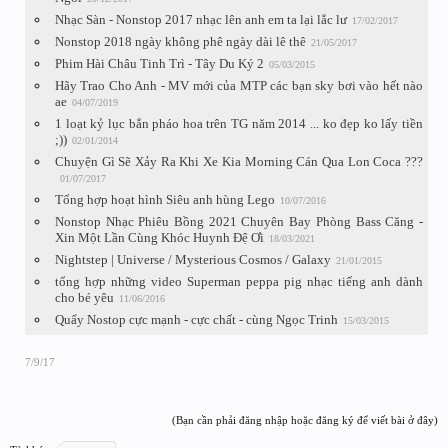
Nhạc Sàn - Nonstop 2017 nhạc lên anh em ta lại lắc lư
17/02/2017
Nonstop 2018 ngày không phê ngày dài lê thê
21/05/2017
Phim Hài Châu Tinh Trì - Tây Du Ký 2
05/03/2015
Hãy Trao Cho Anh - MV mới của MTP các bạn sky bơi vào hết nào
ae
04/07/2019
1 loạt kỷ lục bắn pháo hoa trên TG năm 2014 ... ko đẹp ko lấy tiền
;))
02/01/2014
Chuyện Gì Sẽ Xảy Ra Khi Xe Kia Morning Cán Qua Lon Coca ???
01/07/2017
Tổng hợp hoạt hình Siêu anh hùng Lego
10/07/2016
Nonstop Nhạc Phiêu Bồng 2021 Chuyên Bay Phòng Bass Căng -
Xin Một Lần Cùng Khóc Huynh Đệ Ơi
18/03/2021
Nightstep | Universe / Mysterious Cosmos / Galaxy
21/01/2015
tổng hợp những video Superman peppa pig nhạc tiếng anh dành
cho bé yêu
11/06/2016
Quẩy Nostop cực mạnh - cực chất - cùng Ngọc Trinh
15/03/2015
7/9/17
(Bạn cần phải đăng nhập hoặc đăng ký để viết bài ở đây)