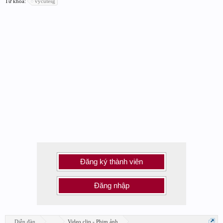
Từ khóa:
vycutesg
Đăng ký thành viên
Đăng nhập
Diễn đàn
...
Video clip - Phim ảnh