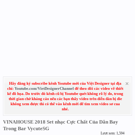
Hãy đăng ký subscribe kênh Youtube mới của Việt Designer tại địa
chỉ:
Youtube.com/VietDesignerChannel
để theo dõi các video về thiết
kế đồ họa. Do trước đó kênh cũ bị Youtube quét không rõ lý do, trong
thời gian chờ kháng cáo nếu các bạn thấy video trên diễn đàn bị die
không xem được thì có thể vào kênh mới để tìm xem video sơ cua
nhé.
VINAHOUSE 2018 Set nhạc Cực Chất Của Dân Bay
Trong Bar VycuteSG
Lượt xem: 1,594