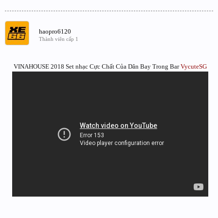
haopro6120
Thành viên cấp 1
VINAHOUSE 2018 Set nhạc Cực Chất Của Dân Bay Trong Bar
VycuteSG