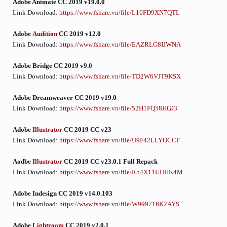
Adobe Animate CC 2019 v19.0.0
Link Download:
https://www.fshare.vn/file/L16FD9XN7QTL
Adobe
Audition
CC 2019 v12.0
Link Download:
https://www.fshare.vn/file/EAZRLG8IJWNA
Adobe Bridge CC 2019 v9.0
Link Download:
https://www.fshare.vn/file/TD2W6VJT9KSX
Adobe Dreamweaver CC 2019 v19.0
Link Download:
https://www.fshare.vn/file/52H1FQ58HGJ3
Adobe
Illustrator
CC 2019 CC v23
Link Download:
https://www.fshare.vn/file/U9F42LLYOCCF
Aodbe
Illustrator
CC 2019 CC v23.0.1 Full Repack
Link Download:
https://www.fshare.vn/file/R54X11UUHK4M
Adobe Indesign CC 2019 v14.0.103
Link Download:
https://www.fshare.vn/file/W999716K2AYS
Adobe
Lightroom
CC 2019 v2.0.1