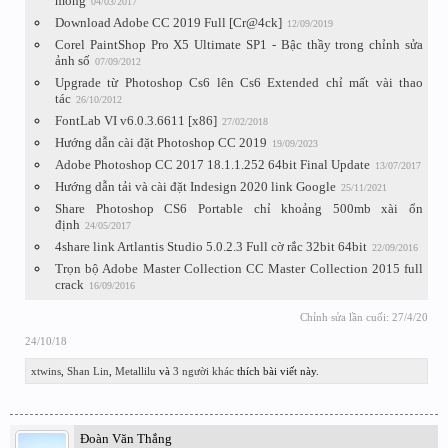
mông
04/03/2017
Download Adobe CC 2019 Full [Cr@4ck]
12/09/2019
Corel PaintShop Pro X5 Ultimate SP1 - Bậc thầy trong chỉnh sửa
ảnh số
07/09/2012
Upgrade từ Photoshop Cs6 lên Cs6 Extended chỉ mất vài thao
tác
26/10/2012
FontLab VI v6.0.3.6611 [x86]
27/02/2018
Hướng dẫn cài đặt Photoshop CC 2019
19/09/2023
Adobe Photoshop CC 2017 18.1.1.252 64bit Final Update
13/07/2017
Hướng dẫn tải và cài đặt Indesign 2020 link Google
25/11/2021
Share Photoshop CS6 Portable chỉ khoảng 500mb xài ổn
định
24/05/2017
4share link Artlantis Studio 5.0.2.3 Full cờ rắc 32bit 64bit
22/09/2016
Trọn bộ Adobe Master Collection CC Master Collection 2015 full
crack
16/09/2016
Chỉnh sửa lần cuối:
27/4/20
24/10/18
xtwins
,
Shan Lin
,
Metallilu
và
3 người khác
thích bài viết này.
Đoàn Văn Thắng