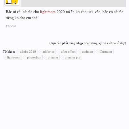
Bác ơi cái cờ rắc cho
lightroom
2020 nó ẩn ko cho tick vào, bác có cờ rắc
riêng ko cho em nhé
12/5/20
(Bạn cần phải đăng nhập hoặc đăng ký để viết bài ở đây)
Từ khóa:
adobe 2019
adobe cc
after effect
audition
illustrator
lightroom
photoshop
premier
premier pro