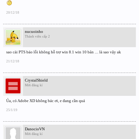
20/12/18
nucuoinho
Thành viên cấp 2
sao cài PTS báo lỗi không hỗ trợ win 8.1 win 10 bản .... là sao vậy ak
21/12/18
CrystalShield
Mới đăng kí
Ủa, có Adobe XD không bác ơi, e đang cần quá
25/1/19
DanocioVN
Mới đăng kí