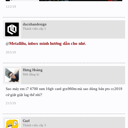
12/2/19
ducnhandesign
Thành viên cấp 1
Metallilu, inbox mình hướng dẫn cho nhé.
@
20/5/19
Hưng Hoàng
Mới đăng kí
Sao máy em i7 6700 ram 16gb card gtx960m mà sao dùng bản pts cc2019
cứ giật giật lag thế nhỉ?
21/5/19
Gurl
Thành viên cấp 3