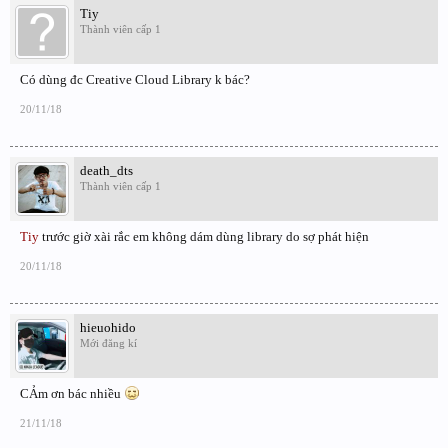
Tiy
Thành viên cấp 1
Có dùng đc Creative Cloud Library k bác?
20/11/18
death_dts
Thành viên cấp 1
Tiy
trước giờ xài rắc em không dám dùng library do sợ phát hiện
20/11/18
hieuohido
Mới đăng kí
CẢm ơn bác nhiều
21/11/18