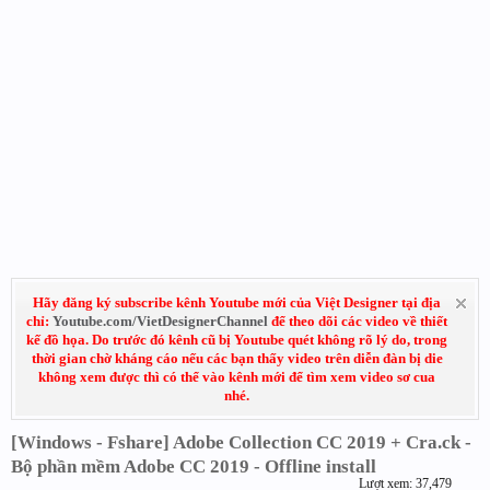
Hãy đăng ký subscribe kênh Youtube mới của Việt Designer tại địa
chỉ:
Youtube.com/VietDesignerChannel
để theo dõi các video về thiết
kế đồ họa. Do trước đó kênh cũ bị Youtube quét không rõ lý do, trong
thời gian chờ kháng cáo nếu các bạn thấy video trên diễn đàn bị die
không xem được thì có thể vào kênh mới để tìm xem video sơ cua
nhé.
[Windows - Fshare] Adobe Collection CC 2019 + Cra.ck -
Bộ phần mềm Adobe CC 2019 - Offline install
Lượt xem: 37,479