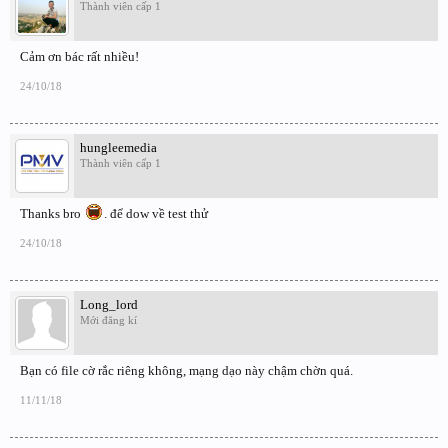
Thành viên cấp 1
Cảm ơn bác rất nhiều!
24/10/18
hungleemedia
Thành viên cấp 1
Thanks bro
. để dow về test thử
24/10/18
Long_lord
Mới đăng kí
Bạn có file cờ rắc riêng không, mạng dạo này chậm chờn quá.
11/11/18