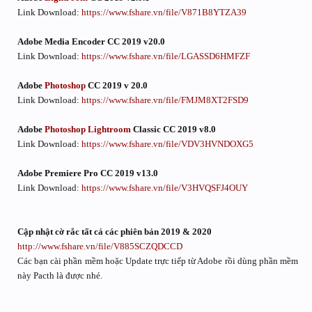
Link Download:
https://www.fshare.vn/file/V871B8YTZA39
Adobe Media Encoder CC 2019 v20.0
Link Download:
https://www.fshare.vn/file/LGASSD6HMFZF
Adobe
Photoshop
CC 2019 v 20.0
Link Download:
https://www.fshare.vn/file/FMJM8XT2FSD9
Adobe
Photoshop
Lightroom
Classic CC 2019 v8.0
Link Download:
https://www.fshare.vn/file/VDV3HVNDOXG5
Adobe Premiere Pro CC 2019 v13.0
Link Download:
https://www.fshare.vn/file/V3HVQSFJ4OUY
Cập nhật cờ rắc tất cả các phiên bản 2019 & 2020
http://www.fshare.vn/file/V885SCZQDCCD
Các bạn cài phần mềm hoặc Update trực tiếp từ Adobe rồi dùng phần mềm
này Pacth là được nhé.