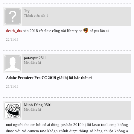
Tiy
Thành viên cấp 1
death_dts
bản 2018 cờ rắc e cũng xài library bt
cả pts lẫn ai
22/11/18
potaypro2511
Mới đăng kí
Adobe Premiere Pro CC 2019 giải bị lỗi bác thớt ơi
25/11/18
Minh Dũng 0501
Mới đăng kí
mọi người cho em hỏi có ai dùng pts bản 2019 bị lỗi lasso tool, crop không
được với vô camera raw khôgn chỉnh được thông số bằng chuột không ạ