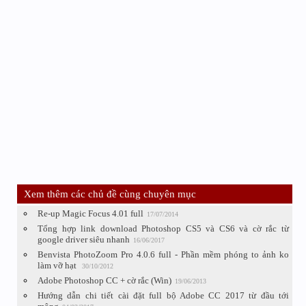
Xem thêm các chủ đề cùng chuyên mục
Re-up Magic Focus 4.01 full
17/07/2014
Tổng hợp link download Photoshop CS5 và CS6 và cờ rắc từ
google driver siêu nhanh
16/06/2017
Benvista PhotoZoom Pro 4.0.6 full - Phần mềm phóng to ảnh ko
làm vỡ hạt
30/10/2012
Adobe Photoshop CC + cờ rắc (Win)
19/06/2013
Hướng dẫn chi tiết cài đặt full bộ Adobe CC 2017 từ đầu tới