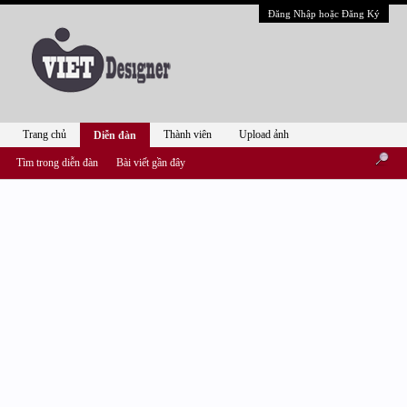
Đăng Nhập hoặc Đăng Ký
Trang chủ
Thành viên
Upload ảnh
Diễn đàn
Tìm trong diễn đàn
Bài viết gần đây