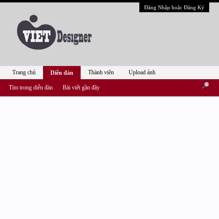
Đăng Nhập hoặc Đăng Ký
Trang chủ
Thành viên
Upload ảnh
Diễn đàn
Tìm trong diễn đàn
Bài viết gần đây