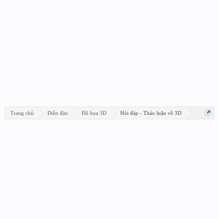
Trang chủ
Diễn đàn
Đồ họa 3D
Hỏi đáp - Thảo luận về 3D