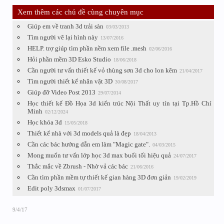
Xem thêm các chủ đề cùng chuyên mục
Giúp em về tranh 3d trải sàn
03/03/2013
Tìm người vẽ lại hình này
13/07/2016
HELP. trợ giúp tìm phần nềm xem file .mesh
02/06/2016
Hỏi phần mềm 3D Esko Studio
18/06/2018
Cần người tư vấn thiết kế vỏ thùng sơn 3d cho lon kẽm
21/04/2017
Tìm người thiết kế nhân vật 3D
30/08/2017
Giúp đỡ Video Post 2013
29/07/2014
Học thiết kế Đồ Họa 3d kiến trúc Nội Thất uy tín tại Tp.Hồ Chí
Minh
02/12/2024
Học khóa 3d
15/05/2018
Thiết kế nhà với 3d models quả là đẹp
18/04/2013
Cần các bác hướng dẫn em làm "Magic gate".
04/03/2015
Mong muốn tư vấn lớp học 3d max buổi tối hiệu quả
24/07/2017
Thắc mắc về Zbrush - Nhờ vả các bác
21/06/2016
Cần tìm phần mềm tự thiết kế gian hàng 3D đơn giản
19/02/2019
Edit poly 3dsmax
01/07/2017
9/4/17