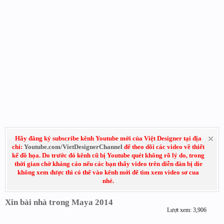
Hãy đăng ký subscribe kênh Youtube mới của Việt Designer tại địa
chỉ:
Youtube.com/VietDesignerChannel
để theo dõi các video về thiết
kế đồ họa. Do trước đó kênh cũ bị Youtube quét không rõ lý do, trong
thời gian chờ kháng cáo nếu các bạn thấy video trên diễn đàn bị die
không xem được thì có thể vào kênh mới để tìm xem video sơ cua
nhé.
Xin bài nhà trong Maya 2014
Lượt xem: 3,906