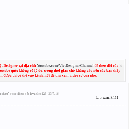
 Designer tại địa chỉ:
Youtube.com/VietDesignerChannel
để theo dõi các
Youtube quét không rõ lý do, trong thời gian chờ kháng cáo nếu các bạn thấy
em được thì có thể vào kênh mới để tìm xem video sơ cua nhé.
toshop
'
được đăng bởi
levanlep123
,
23/7/16
.
Lượt xem: 3,111