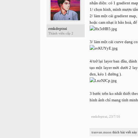
nhận diện: có 1 gradient map
1/ chọn hình, mình mượn tấ
2/ làm một cái gradient map
hoặc cam nhạt ít bão hoà, đ
emkdeptrai
Thành viên cấp 2
3/ làm một cái curve dạng co
4/trở lại layer ban đầu, đán
tạo một layer mới dưới 2 lay
đen, kéo 1 đường ).
3 bước trên ko nhất thiết theo
hình ảnh chỉ mang tính min
emkdeptrai
,
23/7/16
tranvan.muon
thích bài viết này