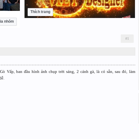
Thích trang
ia nhóm
#1
Gò Vấp, ban đầu hình ảnh chụp trời sáng, 2 cánh gà, là có sẵn, sau đó, làm
dễ.