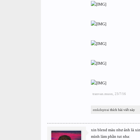
tranvan.muon
,
23/7/16
emkdeptrai
thích bài viết này
xin blend màu như ảnh là xi
mình làm phần tut nha: