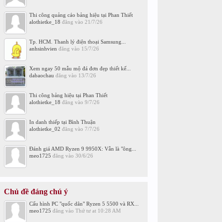
Thi công quảng cáo bảng hiệu tại Phan Thiết
alothietke_18
đăng vào
21/7/26
Tp. HCM. Thanh lý điện thoại Samsung...
anhsinhvien
đăng vào
15/7/26
Xem ngay 50 mẫu mộ đá đơn đẹp thiết kế...
dabaochau
đăng vào
13/7/26
Thi công bảng hiệu tại Phan Thiết
alothietke_18
đăng vào
9/7/26
In danh thiếp tại Bình Thuận
alothietke_02
đăng vào
7/7/26
Đánh giá AMD Ryzen 9 9950X: Vẫn là "ông...
meo1725
đăng vào
30/6/26
Chủ đề đáng chú ý
Cấu hình PC "quốc dân" Ryzen 5 5500 và RX...
meo1725
đăng vào
Thứ tư at 10:28 AM