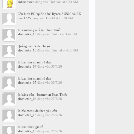
anhsinhvien
đăng vào
Thứ năm at 6:33 AM
Cấu hình PC "quốc dân" Ryzen 5 5500 và RX...
meo1725
đăng vào
Thứ tư at 10:28 AM
In standee giá rẻ tại Phan Thiết
alothietke_18
đăng vào
Thứ ba at 3:42 PM
Quảng cáo Bình Thuận
alothietke_18
đăng vào
Thứ hai at 4:00 PM
In bao thư nhanh rẻ đẹp
alothietke_07
đăng vào
30/7/26
In bao thư nhanh rẻ đẹp
alothietke_07
đăng vào
30/7/26
In băng rôn - banner tại Phan Thiết
alothietke_04
đăng vào
27/7/26
In bìa menu da theo yêu cầu
alothietke_15
đăng vào
23/7/26
In tem nhãn giá rẻ
alothietke_18
đăng vào
22/7/26