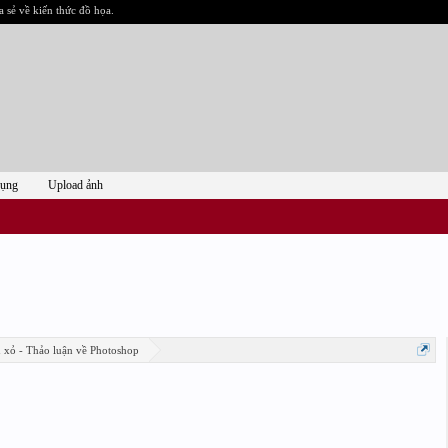
a sẻ về kiến thức đồ họa.
dụng
Upload ảnh
n xỏ - Thảo luận về Photoshop