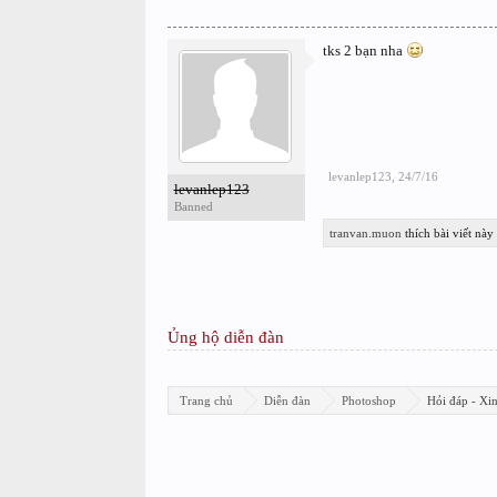
tks 2 bạn nha
levanlep123
,
24/7/16
levanlep123
Banned
tranvan.muon
thích bài viết này
Ủng hộ diễn đàn
Trang chủ
Diễn đàn
Photoshop
Hỏi đáp - Xi