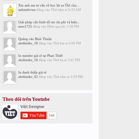
Xin anh em tư vấn về học lái xe Ôtô cho...
anhsinhvien
đăng vào
Thứ năm at 6:33 AM
Giải pháp cấu hình tối ưu chi phí và hiệu...
meo1725
đăng vào
Hôm qua lúc 1:58 PM
Quảng cáo Bình Thuận
alothietke_18
đăng vào
Thứ hai at 4:00 PM
In standee giá rẻ tại Phan Thiết
alothietke_18
đăng vào
Thứ ba at 3:42 PM
In danh thiếp giá rẻ
alothietke_02
đăng vào
Thứ năm at 3:29 PM
Theo dõi trên Youtube