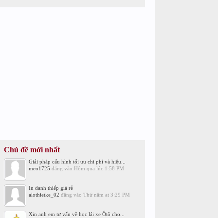
Chủ đề mới nhất
Giải pháp cấu hình tối ưu chi phí và hiệu...
meo1725
đăng vào
Hôm qua lúc 1:58 PM
In danh thiếp giá rẻ
alothietke_02
đăng vào
Thứ năm at 3:29 PM
Xin anh em tư vấn về học lái xe Ôtô cho...