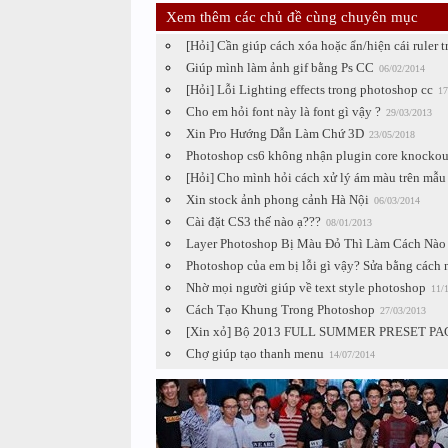
Xem thêm các chủ đề cùng chuyên mục
[Hỏi] Cần giúp cách xóa hoặc ẩn/hiện cái ruler 
Giúp mình làm ảnh gif bằng Ps CC
06/02/2014
[Hỏi] Lỗi Lighting effects trong photoshop cc
17
Cho em hỏi font này là font gì vậy ?
29/03/2013
Xin Pro Hướng Dẫn Làm Chứ 3D
23/05/2018
Photoshop cs6 không nhận plugin core knockou
[Hỏi] Cho mình hỏi cách xử lý ám màu trên mẫu
Xin stock ảnh phong cảnh Hà Nội
06/03/2014
Cài đặt CS3 thế nào ạ???
08/01/2013
Layer Photoshop Bị Màu Đỏ Thì Làm Cách Nào 
Photoshop của em bị lỗi gì vậy? Sửa bằng cách 
Nhờ mọi người giúp về text style photoshop
11/
Cách Tạo Khung Trong Photoshop
27/03/2013
[Xin xỏ] Bộ 2013 FULL SUMMER PRESET PACK
Chợ giúp tạo thanh menu
14/07/2014