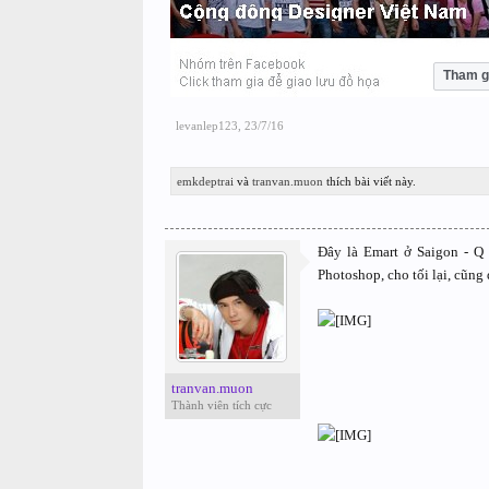
Tham g
levanlep123
,
23/7/16
emkdeptrai
và
tranvan.muon
thích bài viết này.
Đây là Emart ở Saigon - Q 
Photoshop, cho tối lại, cũng 
tranvan.muon
Thành viên tích cực