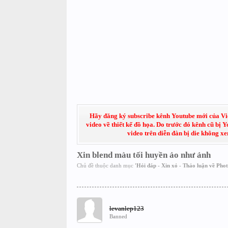
Hãy đăng ký subscribe kênh Youtube mới của Việt
video về thiết kế đồ họa. Do trước đó kênh cũ bị 
video trên diễn đàn bị die không x
Xin blend màu tối huyền ảo như ảnh
Chủ đề thuộc danh mục
'
Hỏi đáp - Xin xỏ - Thảo luận về Pho
levanlep123
Banned