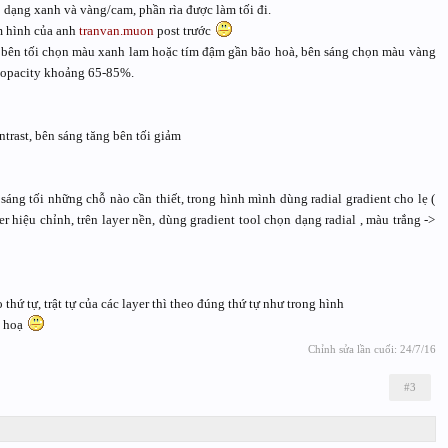
 dạng xanh và vàng/cam, phần rìa được làm tối đi.
m hình của anh
tranvan.muon
post trước
, bên tối chọn màu xanh lam hoặc tím đậm gần bão hoà, bên sáng chọn màu vàng
ể opacity khoảng 65-85%.
ntrast, bên sáng tăng bên tối giảm
h sáng tối những chỗ nào cần thiết, trong hình mình dùng radial gradient cho lẹ (
er hiệu chỉnh, trên layer nền, dùng gradient tool chọn dạng radial , màu trắng ->
 thứ tự, trật tự của các layer thì theo đúng thứ tự như trong hình
h hoạ
Chỉnh sửa lần cuối:
24/7/16
#3