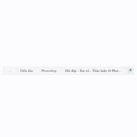
...
Diễn đàn
Photoshop
Hỏi đáp - Xin xỏ - Thảo luận về Photoshop