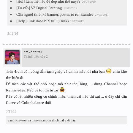
[Hỏi] Làm thế nào để đẹp như thế này??
26/04/2019
[Tư vấn] Về Digital Painting
17/08/2012
Cần người thiết kế banner, poster, tờ rơi, standee
27/05/2017
[Help] Link dow PTS full (1link)
15/12/2012
3/11/16
emkdeptrai
Thành viên cấp 2
Trên 4rum có hướng dẫn tách ghép và chỉnh màu rồi nhá bạn
chịu khó
tìm hiểu đi
Để tách các vật thể nhỏ hoặc mờ như tóc, lông, ... dùng Channel hoặc
Refine edge. Nếu vẽ tốt thì tự xử
PTS có rất nhiều công cụ chỉnh màu, thích cái nào thì xài ... ở đây chỉ cần
Curve và Color balance thôi.
3/11/16
vanductayson
và
tranvan.muon
thích bài viết này.