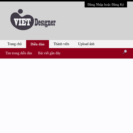
Đăng Nhập hoặc Đăng Ký
Trang chủ
Thành viên
Upload ảnh
Diễn đàn
Tìm trong diễn đàn
Bài viết gần đây