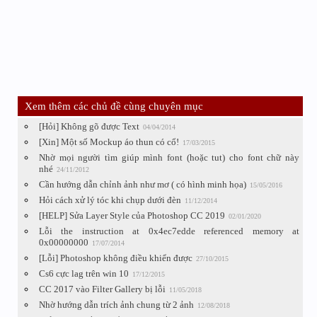
Xem thêm các chủ đề cùng chuyên mục
[Hỏi] Không gõ được Text
04/04/2014
[Xin] Một số Mockup áo thun có cổ!
17/03/2015
Nhờ mọi người tìm giúp mình font (hoặc tut) cho font chữ này
nhé
24/11/2012
Cần hướng dẫn chỉnh ảnh như mơ ( có hình minh họa)
15/05/2016
Hỏi cách xử lý tóc khi chụp dưới đèn
11/12/2014
[HELP] Sửa Layer Style của Photoshop CC 2019
02/01/2020
Lỗi the instruction at 0x4ec7edde referenced memory at
0x00000000
17/07/2014
[Lỗi] Photoshop không điều khiển được
27/10/2015
Cs6 cực lag trên win 10
17/12/2015
CC 2017 vào Filter Gallery bị lỗi
11/05/2018
Nhờ hướng dẫn trích ảnh chung từ 2 ảnh
12/08/2018