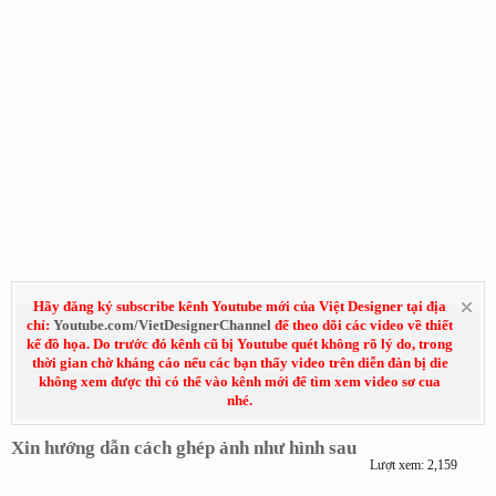
Hãy đăng ký subscribe kênh Youtube mới của Việt Designer tại địa
chỉ:
Youtube.com/VietDesignerChannel
để theo dõi các video về thiết
kế đồ họa. Do trước đó kênh cũ bị Youtube quét không rõ lý do, trong
thời gian chờ kháng cáo nếu các bạn thấy video trên diễn đàn bị die
không xem được thì có thể vào kênh mới để tìm xem video sơ cua
nhé.
Xin hướng dẫn cách ghép ảnh như hình sau
Lượt xem: 2,159