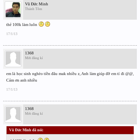
Vũ Đức Minh
Thánh Tõm
thẻ 100k làm luôn
17/1/13
1368
Mới đăng kí
em là học sinh nghèo tiền đâu mak nhiều z, Anh làm giúp đỡ em tí đi @@,
Cảm ơn anh nhiều
17/1/13
1368
Mới đăng kí
Vũ Đức Minh đã nói:
↑