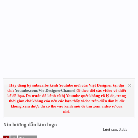
Hãy đăng ký subscribe kênh Youtube mới của Việt Designer tại địa
chỉ:
Youtube.com/VietDesignerChannel
để theo dõi các video về thiết
kế đồ họa. Do trước đó kênh cũ bị Youtube quét không rõ lý do, trong
thời gian chờ kháng cáo nếu các bạn thấy video trên diễn đàn bị die
không xem được thì có thể vào kênh mới để tìm xem video sơ cua
nhé.
Xin hướng dẫn làm logo
Lượt xem: 3,835