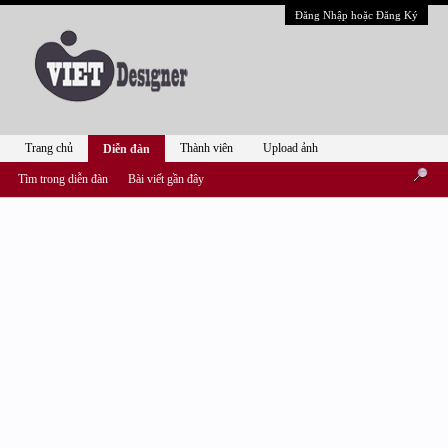
Đăng Nhập hoặc Đăng Ký
Trang chủ
Thành viên
Upload ảnh
Diễn đàn
Tìm trong diễn đàn
Bài viết gần đây