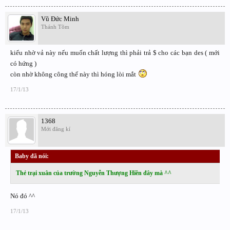
Vũ Đức Minh
Thánh Tõm
kiểu nhờ vả này nếu muốn chất lượng thì phải trả $ cho các bạn des ( mới
có hứng )
còn nhờ không công thế này thì hóng lòi mắt
17/1/13
1368
Mới đăng kí
Baby đã nói:
↑
Thẻ trại xuân của trường Nguyễn Thượng Hiền đây mà ^^
Nó đó ^^
17/1/13