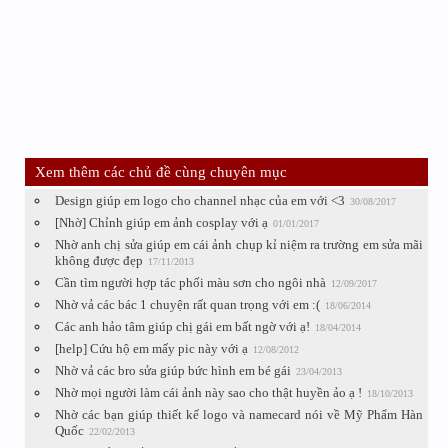
Xem thêm các chủ đề cùng chuyên mục
Design giúp em logo cho channel nhạc của em với <3
30/08/2017
[Nhờ] Chỉnh giúp em ảnh cosplay với ạ
01/01/2017
Nhờ anh chị sửa giúp em cái ảnh chụp kỉ niệm ra trường em sửa mãi
không được đẹp
17/11/2013
Cần tìm người hợp tác phối màu sơn cho ngôi nhà
12/09/2017
Nhờ vả các bác 1 chuyện rất quan trọng với em :(
18/06/2014
Các anh hảo tâm giúp chị gái em bất ngờ với ạ!
18/04/2014
[help] Cứu hộ em mấy pic này với ạ
12/08/2012
Nhờ vả các bro sửa giúp bức hình em bé gái
23/04/2013
Nhờ mọi người làm cái ảnh này sao cho thật huyền ảo ạ !
18/10/2013
Nhờ các bạn giúp thiết kế logo và namecard nói về Mỹ Phẩm Hàn
Quốc
22/02/2013