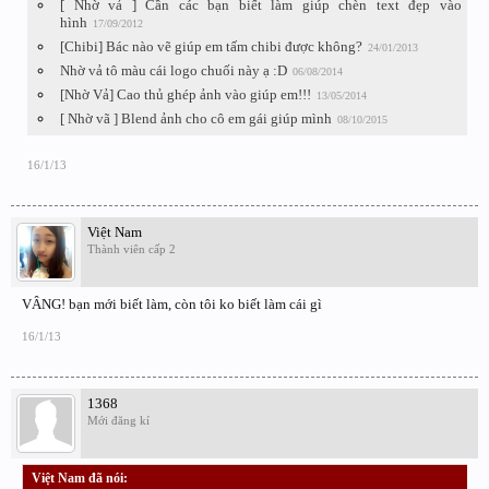
[ Nhờ vả ] Cần các bạn biết làm giúp chèn text đẹp vào
hình
17/09/2012
[Chibi] Bác nào vẽ giúp em tấm chibi được không?
24/01/2013
Nhờ vả tô màu cái logo chuối này ạ :D
06/08/2014
[Nhờ Vả] Cao thủ ghép ảnh vào giúp em!!!
13/05/2014
[ Nhờ vã ] Blend ảnh cho cô em gái giúp mình
08/10/2015
16/1/13
Việt Nam
Thành viên cấp 2
VÂNG! bạn mới biết làm, còn tôi ko biết làm cái gì
16/1/13
1368
Mới đăng kí
Việt Nam đã nói:
↑