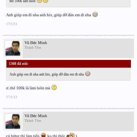
thẻ 100k làm luôn
Anh giúp em đi nha anh hix, giúp đỡ đàn em đi nha
17/1/13
Vũ Đức Minh
Thánh Tõm
1368 đã nói:
↑
Anh giúp em đi nha anh hix, giúp đỡ đàn em đi nha
ơ..thẻ 100k là làm luôn mà
17/1/13
Vũ Đức Minh
Thánh Tõm
có hứng thì làm tiếp
ko thì thôi
)