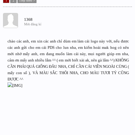
1
2
Tiếp theo >
1368
Mới đăng kí
chào các anh, em xin các anh chỉ dùm em làm cái logo này với, nếu được
các anh gửi cho em cái PDS cho lun nha, em kiếm hoài mak hog có nên
mới nhớ mấy anh, em đang muốn làm cái này, mọi người giúp em nha,
cảm ơn mấy anh nhiều lắm ^^ ( em mới biết xài ak, nên gà lắm ^^) KHÔNG
CẦN PHẢI QUÁ GIỐNG ĐÂU NHA, CHỈ CẦN CÁI VIỀN NGOÀI CÙNG (
mấy con số ), VÀ MÀU SẮC THÔI NHA, CHO MÀU TƯƠI TÝ CŨNG
ĐƯỢC ^^