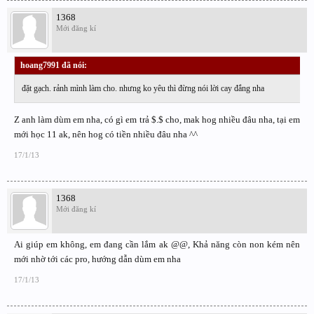
1368
Mới đăng kí
hoang7991 đã nói:
↑
đặt gạch. rảnh mình làm cho. nhưng ko yêu thì đừng nói lời cay đắng nha
Z anh làm dùm em nha, có gì em trả $.$ cho, mak hog nhiều đâu nha, tại em
mới học 11 ak, nên hog có tiền nhiều đâu nha ^^
17/1/13
1368
Mới đăng kí
Ai giúp em không, em đang cần lắm ak @@, Khả năng còn non kém nên
mới nhờ tới các pro, hướng dẫn dùm em nha
17/1/13