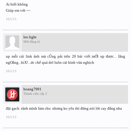
Ai biết không
Giúp em với ~~
16/1/13
lee.light
Mới đăng kí
up mỗi cái link ảnh mà cŨng pải trên 20 bài viết mỚi up được... lằng
ngOằng...hiX!...ức chế quá del luôn cái hình vừa nghịch
16/1/13
hoang7991
Thành viên cấp 2
đặt gạch. rảnh mình làm cho. nhưng ko yêu thì đừng nói lời cay đắng nha
16/1/13