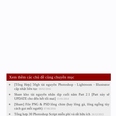
Xem thêm các chủ đề cùng chuyên mục
[Tổng Hợp] 50gb tài nguyên Photoshop - Lightroom - Illustrator
cập nhật liên tục
09/02/2016
Share kho tài nguyên nhân dịp cuối năm Part 2.1 [Part này sẽ
UPDATE cho đến hết tối mai]
11/01/2014
[Share] File PNG & PSD lông chim (hay lông gà, lông ngỗng tùy
cách gọi mỗi người)
07/06/2016
Tổng hợp 30 Photoshop Script miễn phí và rất hữu ích
26/12/2013