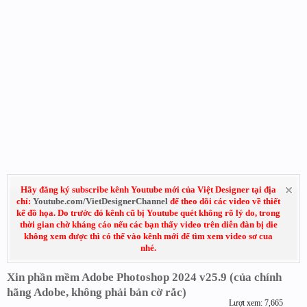
Hãy đăng ký subscribe kênh Youtube mới của Việt Designer tại địa
chỉ:
Youtube.com/VietDesignerChannel
để theo dõi các video về thiết
kế đồ họa. Do trước đó kênh cũ bị Youtube quét không rõ lý do, trong
thời gian chờ kháng cáo nếu các bạn thấy video trên diễn đàn bị die
không xem được thì có thể vào kênh mới để tìm xem video sơ cua
nhé.
Xin phần mềm Adobe Photoshop 2024 v25.9 (của chính
hãng Adobe, không phải bản cờ rắc)
Lượt xem: 7,665