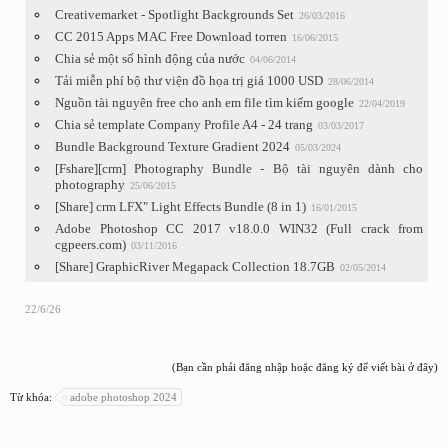
Creativemarket - Spotlight Backgrounds Set
26/03/2016
CC 2015 Apps MAC Free Download torren
16/06/2015
Chia sẻ một số hình động của nước
04/06/2014
Tải miễn phí bộ thư viện đồ họa trị giá 1000 USD
28/06/2014
Nguồn tài nguyên free cho anh em file tìm kiếm google
22/04/2019
Chia sẻ template Company Profile A4 - 24 trang
03/03/2017
Bundle Background Texture Gradient 2024
05/03/2024
[Fshare][crm] Photography Bundle - Bộ tài nguyên dành cho
photography
25/06/2015
[Share] crm LFX" Light Effects Bundle (8 in 1)
16/01/2015
Adobe Photoshop CC 2017 v18.0.0 WIN32 (Full crack from
cgpeers.com)
03/11/2016
[Share] GraphicRiver Megapack Collection 18.7GB
02/05/2014
22/6/26
(Bạn cần phải đăng nhập hoặc đăng ký để viết bài ở đây)
Từ khóa:
adobe photoshop 2024