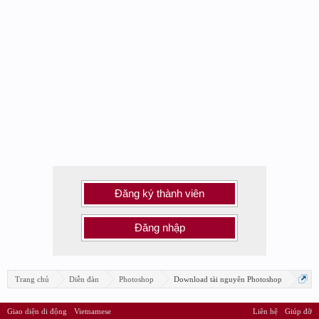
Đăng ký thành viên
Đăng nhập
Trang chủ
Diễn đàn
Photoshop
Download tài nguyên Photoshop
Giao diện di động
Vietnamese
Liên hệ
Giúp đỡ