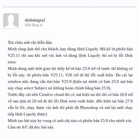
dinhdaigia2
Mới đăng kí
Xin chào anh chị diễn đàn.
Mình chụp ảnh thẻ cho khách, hay dùng lệnh Liquify. Mà kể từ phiên bản
V25.11 thì sau khi mở vài ảnh và dùng lệnh Liquify thì nó bị lỗi Disk
error.
Mình dùng một thời gian thì thấy kể từ bản 25.9 trở về trước thì không có
bị lỗi này. từ phiên bản V25.11, V26 trở đi thì lỗi xuất hiện. Do cài lại
window nên đang cần tìm bản V25.9 (hiện tại mình có bản 25.0 mà bản
này chạy select Subject nó không hoàn chỉnh bằng bản 25.9).
Trước đây cài trên Creative cloud thì có, mà hiện tại thì chỉ có bản 26.0 trở
về sau (mà từ 26 trở đi thì lỗi Disk error xuất hiện. đến hiện tại bản 27.8
vẫn bị lổi, chạy được vài ảnh thì phải tắt Photoshop và mở lại mới chạy
tiếp lệnh Liquify được)
Mình tạo bài này hy vọng có anh chị nào có phiên bản 25.9 cho mình xin.
Cảm ơn A/C đã đọc bài này.