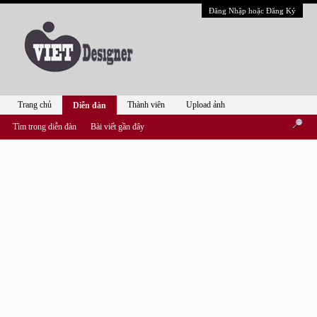
Đăng Nhập hoặc Đăng Ký
Trang chủ
Thành viên
Upload ảnh
Diễn đàn
Tìm trong diễn đàn
Bài viết gần đây