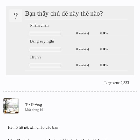
?
Bạn thấy chủ đề này thế nào?
Nhàm chán
0 vote(s)
0.0%
Đang suy nghĩ
0 vote(s)
0.0%
Thú vị
0 vote(s)
0.0%
Lượt xem: 2,333
Tư Hưởng
Mới đăng kí
Hê nô hô nê, xin chào các bạn.