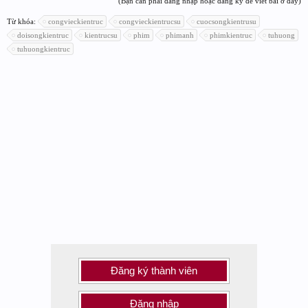
(Bạn cần phải đăng nhập hoặc đăng ký để viết bài ở đây)
Từ khóa:
congvieckientruc
congvieckientrucsu
cuocsongkientrusu
doisongkientruc
kientrucsu
phim
phimanh
phimkientruc
tuhuong
tuhuongkientruc
Đăng ký thành viên
Đăng nhập