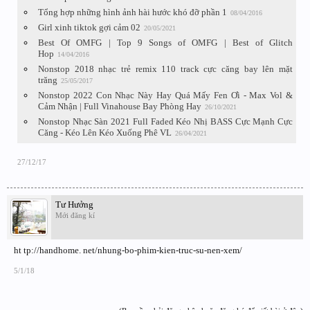
Tổng hợp những hình ảnh hài hước khó đỡ phần 1
08/04/2016
Girl xinh tiktok gợi cảm 02
20/05/2021
Best Of OMFG | Top 9 Songs of OMFG | Best of Glitch
Hop
14/04/2016
Nonstop 2018 nhạc trẻ remix 110 track cực căng bay lên mặt
trăng
25/05/2017
Nonstop 2022 Con Nhạc Này Hay Quá Mấy Fen Ơi - Max Vol &
Cảm Nhận | Full Vinahouse Bay Phòng Hay
26/10/2021
Nonstop Nhạc Sàn 2021 Full Faded Kéo Nhị BASS Cực Mạnh Cực
Căng - Kéo Lên Kéo Xuống Phê VL
26/04/2021
27/12/17
Tư Hưởng
Mới đăng kí
ht tp://handhome. net/nhung-bo-phim-kien-truc-su-nen-xem/
5/1/18