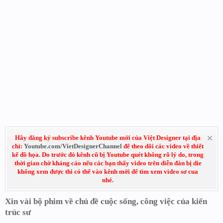
Hãy đăng ký subscribe kênh Youtube mới của Việt Designer tại địa
chỉ:
Youtube.com/VietDesignerChannel
để theo dõi các video về thiết
kế đồ họa. Do trước đó kênh cũ bị Youtube quét không rõ lý do, trong
thời gian chờ kháng cáo nếu các bạn thấy video trên diễn đàn bị die
không xem được thì có thể vào kênh mới để tìm xem video sơ cua
nhé.
Xin vài bộ phim về chủ đề cuộc sống, công việc của kiến
trúc sư