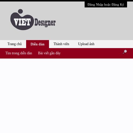
Đăng Nhập hoặc Đăng Ký
Trang chủ
Thành viên
Upload ảnh
Diễn đàn
Tìm trong diễn đàn
Bài viết gần đây