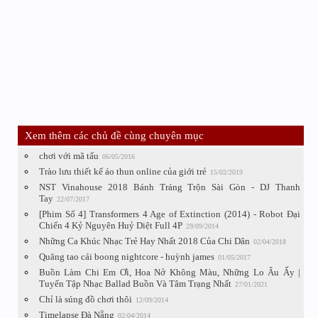
Xem thêm các chủ đề cùng chuyên mục
chơi với mã tấu
06/05/2016
Trào lưu thiết kế áo thun online của giới trẻ
15/02/2019
NST Vinahouse 2018 Bánh Tráng Trộn Sài Gòn - DJ Thanh
Tay
22/07/2017
[Phim Số 4] Transformers 4 Age of Extinction (2014) - Robot Đại
Chiến 4 Kỷ Nguyên Huỷ Diệt Full 4P
29/09/2014
Những Ca Khúc Nhạc Trẻ Hay Nhất 2018 Của Chi Dân
02/04/2018
Quăng tao cái boong nightcore - huỳnh james
01/05/2017
Buồn Làm Chi Em Ơi, Hoa Nở Không Màu, Những Lo Âu Ấy |
Tuyển Tập Nhạc Ballad Buồn Và Tâm Trạng Nhất
27/01/2021
Chỉ là súng đồ chơi thôi
12/09/2014
Timelapse Đà Nẵng
02/04/2014