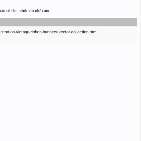
 nào có cho mình xin nhé cám
stration-vintage-ribbon-banners-vector-collection.html