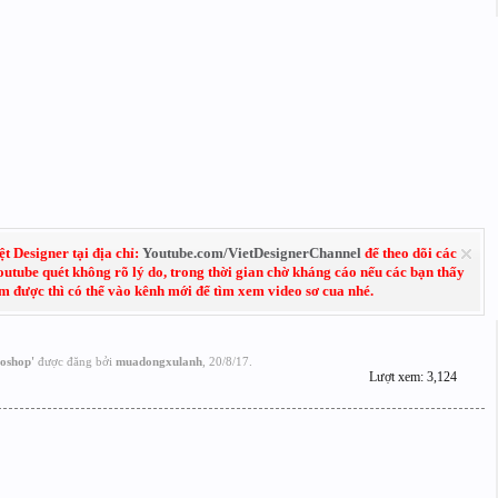
 Designer tại địa chỉ:
Youtube.com/VietDesignerChannel
để theo dõi các
Youtube quét không rõ lý do, trong thời gian chờ kháng cáo nếu các bạn thấy
em được thì có thể vào kênh mới để tìm xem video sơ cua nhé.
toshop
'
được đăng bởi
muadongxulanh
,
20/8/17
.
Lượt xem: 3,124