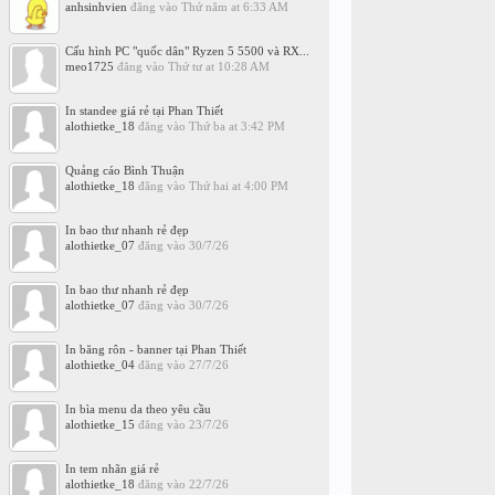
anhsinhvien
đăng vào
Thứ năm at 6:33 AM
Cấu hình PC "quốc dân" Ryzen 5 5500 và RX...
meo1725
đăng vào
Thứ tư at 10:28 AM
In standee giá rẻ tại Phan Thiết
alothietke_18
đăng vào
Thứ ba at 3:42 PM
Quảng cáo Bình Thuận
alothietke_18
đăng vào
Thứ hai at 4:00 PM
In bao thư nhanh rẻ đẹp
alothietke_07
đăng vào
30/7/26
In bao thư nhanh rẻ đẹp
alothietke_07
đăng vào
30/7/26
In băng rôn - banner tại Phan Thiết
alothietke_04
đăng vào
27/7/26
In bìa menu da theo yêu cầu
alothietke_15
đăng vào
23/7/26
In tem nhãn giá rẻ
alothietke_18
đăng vào
22/7/26