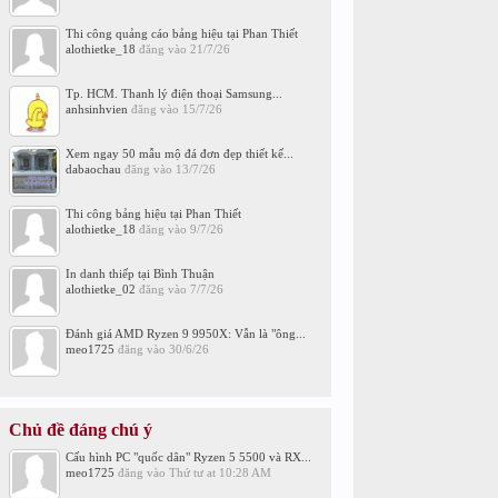
Thi công quảng cáo bảng hiệu tại Phan Thiết
alothietke_18
đăng vào
21/7/26
Tp. HCM. Thanh lý điện thoại Samsung...
anhsinhvien
đăng vào
15/7/26
Xem ngay 50 mẫu mộ đá đơn đẹp thiết kế...
dabaochau
đăng vào
13/7/26
Thi công bảng hiệu tại Phan Thiết
alothietke_18
đăng vào
9/7/26
In danh thiếp tại Bình Thuận
alothietke_02
đăng vào
7/7/26
Đánh giá AMD Ryzen 9 9950X: Vẫn là "ông...
meo1725
đăng vào
30/6/26
Chủ đề đáng chú ý
Cấu hình PC "quốc dân" Ryzen 5 5500 và RX...
meo1725
đăng vào
Thứ tư at 10:28 AM