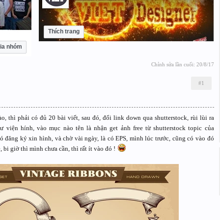
Thích trang
ia nhóm
Chỉnh sửa lần cuối:
20/8/17
#1
o, thì phải có đủ 20 bài viết, sau đó, đổi link down qua shutterstock, rùi lùi ra
ư viện hính, vào mục nào tên là nhận get ảnh free từ shutterstock topic của
ó đăng ký xin hình, và chờ vài ngày, là có EPS, mình lúc trước, cũng có vào đó
 bi giờ thì mình chưa cần, thì rất ít vào đó !