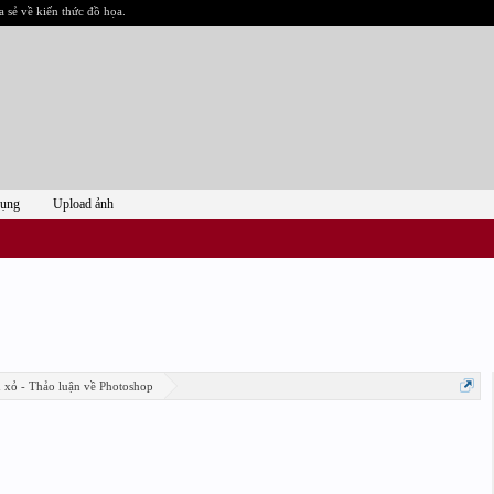
a sẻ về kiến thức đồ họa.
dụng
Upload ảnh
n xỏ - Thảo luận về Photoshop