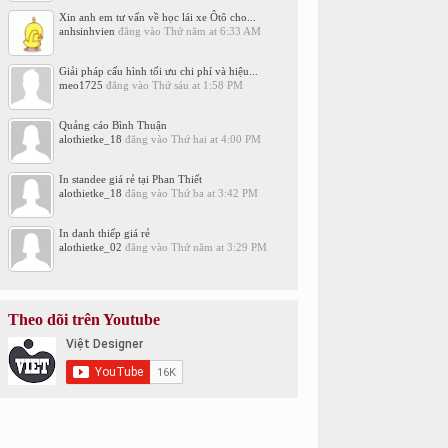
Xin anh em tư vấn về học lái xe Ôtô cho...
anhsinhvien
đăng vào
Thứ năm at 6:33 AM
Giải pháp cấu hình tối ưu chi phí và hiệu...
meo1725
đăng vào
Thứ sáu at 1:58 PM
Quảng cáo Bình Thuận
alothietke_18
đăng vào
Thứ hai at 4:00 PM
In standee giá rẻ tại Phan Thiết
alothietke_18
đăng vào
Thứ ba at 3:42 PM
In danh thiếp giá rẻ
alothietke_02
đăng vào
Thứ năm at 3:29 PM
Theo dõi trên Youtube