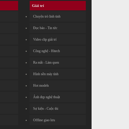
Giải trí
Chuyện trò linh tinh
Đọc báo - Tin tức
Video clip giải trí
Công nghệ - Hitech
Ra mắt - Làm quen
Hình nền máy tính
Hot models
Ảnh đẹp nghệ thuật
Sự kiện - Cuộc thi
Offline giao lưu