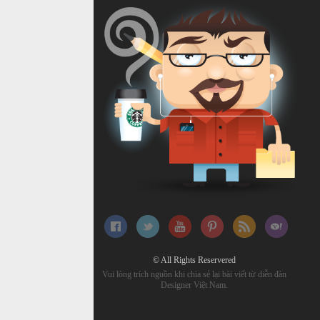
© All Rights Reservered
Vui lòng trích nguồn khi chia sẻ lại bài viết từ diễn đàn
Designer Việt Nam.