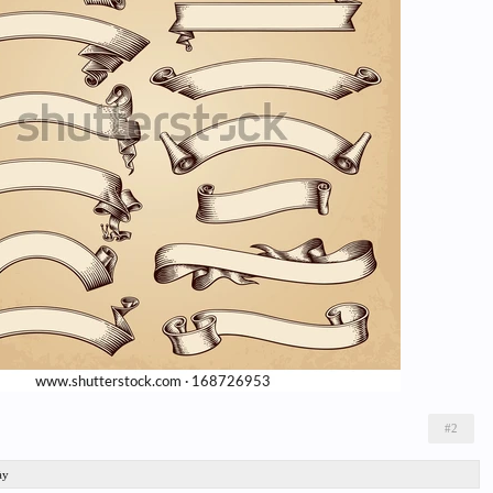
#2
ày