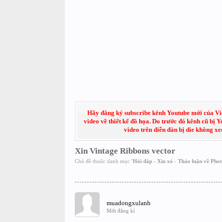
Hãy đăng ký subscribe kênh Youtube mới của Việt
video về thiết kế đồ họa. Do trước đó kênh cũ bị 
video trên diễn đàn bị die không x
Xin Vintage Ribbons vector
Chủ đề thuộc danh mục
'
Hỏi đáp - Xin xỏ - Thảo luận về Pho
muadongxulanh
Mới đăng kí