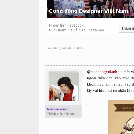
Tham g
muadongxulanh
,
20/8/17
@
muadongxulanh
: e mới và
ngoài diễn đàn, vào mục th
khohinh chấm net lập, vào đ
lấy vài hình, và có nhấn Like,
tranvan.muon
Thành viên tích cực