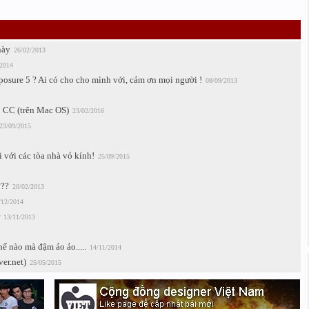
này
26/02/2013
/2014
posure 5 ? Ai có cho cho mình với, cảm ơn mọi người !
08/09/2013
 CC (trên Mac OS)
23/02/2016
23/09/2015
 với các tòa nhà vỏ kính!
25/09/2015
???
20/02/2013
/12/2014
13/11/2013
 nào mà đậm ảo ảo.....
14/11/2014
er.net)
25/05/2015