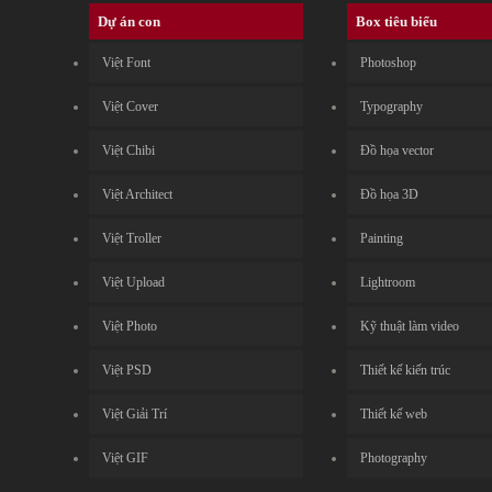
Dự án con
Box tiêu biểu
Việt Font
Photoshop
Việt Cover
Typography
Việt Chibi
Đồ họa vector
Việt Architect
Đồ họa 3D
Việt Troller
Painting
Việt Upload
Lightroom
Việt Photo
Kỹ thuật làm video
Việt PSD
Thiết kế kiến trúc
Việt Giải Trí
Thiết kế web
Việt GIF
Photography