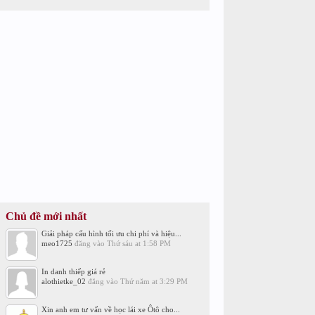
Chủ đề mới nhất
Giải pháp cấu hình tối ưu chi phí và hiệu...
meo1725
đăng vào
Thứ sáu at 1:58 PM
In danh thiếp giá rẻ
alothietke_02
đăng vào
Thứ năm at 3:29 PM
Xin anh em tư vấn về học lái xe Ôtô cho...