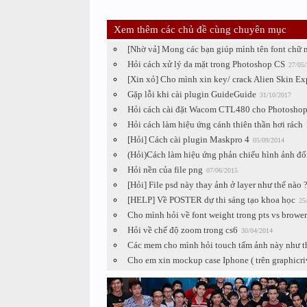
Xem thêm các chủ đề cùng chuyên mục
[Nhờ vả] Mong các bạn giúp mình tên font chữ 
Hỏi cách xử lý da mặt trong Photoshop CS
27/05
[Xin xỏ] Cho mình xin key/ crack Alien Skin Ex
Gặp lỗi khi cài plugin GuideGuide
31/10/2017
Hỏi cách cài đặt Wacom CTL480 cho Photoshop
Hỏi cách làm hiệu ứng cánh thiên thần hơi rách
[Hỏi] Cách cài plugin Maskpro 4
05/09/2014
(Hỏi)Cách làm hiệu ứng phản chiếu hình ảnh đối
Hỏi nền của file png
07/06/2015
[Hỏi] File psd này thay ảnh ở layer như thế nào 
[HELP] Về POSTER dự thi sáng tạo khoa học
25
Cho mình hỏi về font weight trong pts vs brower
Hỏi về chế độ zoom trong cs6
30/04/2014
Các mem cho mình hỏi touch tấm ảnh này như thế
Cho em xin mockup case Iphone ( trên graphicriv