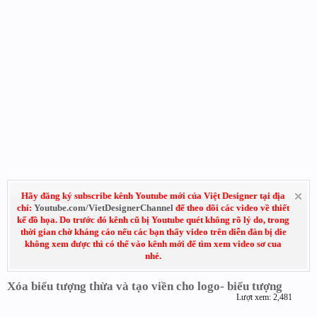
Hãy đăng ký subscribe kênh Youtube mới của Việt Designer tại địa
chỉ:
Youtube.com/VietDesignerChannel
để theo dõi các video về thiết
kế đồ họa. Do trước đó kênh cũ bị Youtube quét không rõ lý do, trong
thời gian chờ kháng cáo nếu các bạn thấy video trên diễn đàn bị die
không xem được thì có thể vào kênh mới để tìm xem video sơ cua
nhé.
Xóa biểu tượng thừa và tạo viền cho logo- biểu tượng
Lượt xem: 2,481