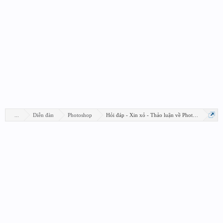
...
Diễn đàn
Photoshop
Hỏi đáp - Xin xỏ - Thảo luận về Photoshop