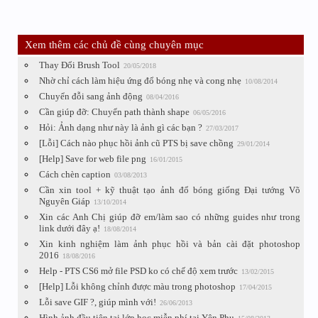
Xem thêm các chủ đề cùng chuyên mục
Thay Đổi Brush Tool
20/05/2018
Nhờ chỉ cách làm hiệu ứng đổ bóng nhẹ và cong nhẹ
10/08/2014
Chuyển đỗi sang ảnh động
08/04/2016
Cần giúp đỡ: Chuyển path thành shape
06/05/2016
Hỏi: Ảnh dạng như này là ảnh gì các bạn ?
27/03/2017
[Lỗi] Cách nào phục hồi ảnh cũ PTS bị save chồng
29/01/2014
[Help] Save for web file png
16/01/2015
Cách chèn caption
03/08/2013
Cần xin tool + kỹ thuật tạo ảnh đổ bóng giống Đại tướng Võ
Nguyên Giáp
13/10/2014
Xin các Anh Chị giúp đỡ em/làm sao có những guides như trong
link dưới đây ạ!
18/08/2014
Xin kinh nghiệm làm ảnh phục hồi và bản cài đặt photoshop
2016
18/08/2016
Help - PTS CS6 mở file PSD ko có chế độ xem trước
13/02/2015
[Help] Lỗi không chỉnh được màu trong photoshop
17/04/2015
Lỗi save GIF ?, giúp mình với!
26/06/2013
Hình ảnh đầu tiên tại lớp học miễn phí tại Yên Phụ