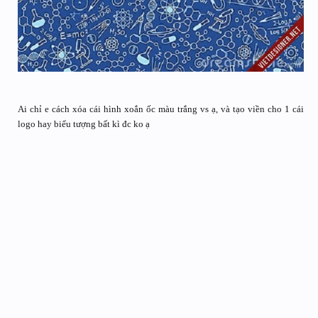
Ai chỉ e cách xóa cái hình xoắn ốc màu trắng vs ạ, và tạo viền cho 1 cái
logo hay biểu tượng bất kì đc ko ạ