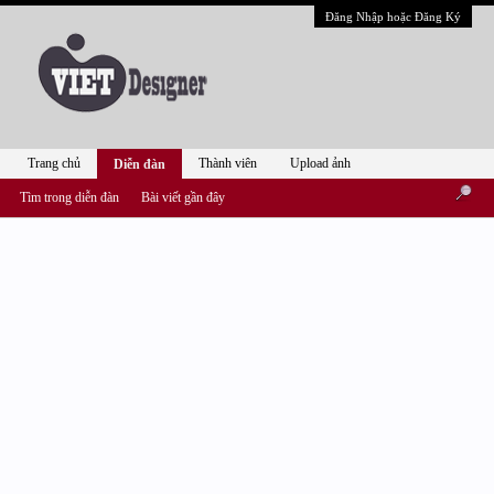
Đăng Nhập hoặc Đăng Ký
Trang chủ
Thành viên
Upload ảnh
Diễn đàn
Tìm trong diễn đàn
Bài viết gần đây