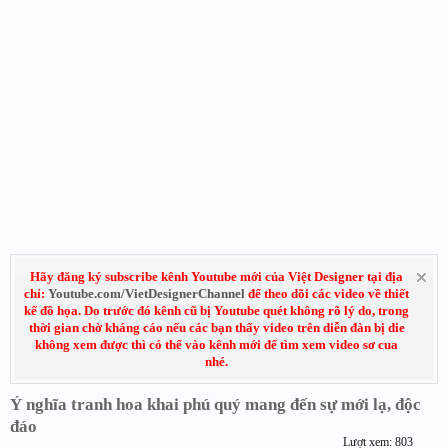
Hãy đăng ký subscribe kênh Youtube mới của Việt Designer tại địa
chỉ:
Youtube.com/VietDesignerChannel
để theo dõi các video về thiết
kế đồ họa. Do trước đó kênh cũ bị Youtube quét không rõ lý do, trong
thời gian chờ kháng cáo nếu các bạn thấy video trên diễn đàn bị die
không xem được thì có thể vào kênh mới để tìm xem video sơ cua
nhé.
Ý nghĩa tranh hoa khai phú quý mang đến sự mới lạ, độc
đáo
Lượt xem: 803