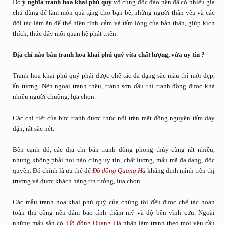
Do
ý nghĩa tranh hoa khai phú quý
vô cùng độc đáo nên đã có nhiều gia
chủ dùng để làm món quà tặng cho bạn bè, những người thân yêu và các
đối tác làm ăn để thể hiện tình cảm và tấm lòng của bản thân, giúp kích
thích, thúc đẩy mối quan hệ phát triển.
Địa chỉ nào bán tranh hoa khai phú quý vừa chất lượng, vừa uy tín ?
Tranh hoa khai phú quý phải được chế tác đa dạng sắc màu thì mới đẹp,
ấn tượng. Nên ngoài tranh thêu, tranh sơn dầu thì tranh đồng được khá
nhiều người chuộng, lựa chọn.
Các chi tiết của bức tranh được thúc nổi trên mặt đồng nguyên tấm dày
dặn, rất sắc nét.
Bên cạnh đó, các địa chỉ bán tranh đồng phong thủy cũng rất nhiều,
nhưng không phải nơi nào cũng uy tín, chất lượng, mẫu mã đa dạng, độc
quyền. Đó chính là ưu thế để
Đồ đồng Quang Hà
khẳng định mình trên thị
trường và được khách hàng tin tưởng, lựa chọn.
Các mẫu tranh hoa khai phú quý của chúng tôi đều được chế tác hoàn
toàn thủ công nên đảm bảo tính thẩm mỹ và độ bền vĩnh cửu. Ngoài
những mẫu sẵn có,
Đồ đồng Quang Hà
nhận làm tranh theo mọi yêu cầu