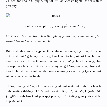
Cái tên hoa khai phú quý bắt nguồn từ Hán Việt, có nghĩa là: hoa sinh ra
phú quý.
Tranh hoa khai phú quý khung gỗ chạm cực đẹp​
>> Xem chi tiết mẫu tranh hoa khai phú quý được chạm thúc vô cùng tinh
xảo ở từng đường nét và giá rẻ nhất.
Bức tranh khắc họa vẻ đẹp của thiên nhiên thơ mộng, nội dung chính của
bức tranh thường là một loài cây, loài hoa tươi tắn, rực rỡ làm chủ đạo,
ngoài ra còn có thể có thêm sự xuất hiện của những chú chim công, chim
trĩ góp phần làm cho bức tranh tràn đầy năng lượng, sức sống. Trong đó,
mỗi hình ảnh, mỗi cảnh vật đều mang những ý nghĩa riêng tạo nên được
sự hoàn hảo cho bức tranh.
Thông thường những mẫu tranh trang trí với nhân vật chính là hoa lá,
chim muông thì được chế tác với màu sắc rất rực rỡ, bắt mắt, hiện đại. Nên
ý nghĩa tranh hoa khai phú quý
phù hợp với không gian phòng khách
hiện đại nhất.