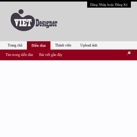
Đăng Nhập hoặc Đăng Ký
Trang chủ
Thành viên
Upload ảnh
Diễn đàn
Tìm trong diễn đàn
Bài viết gần đây