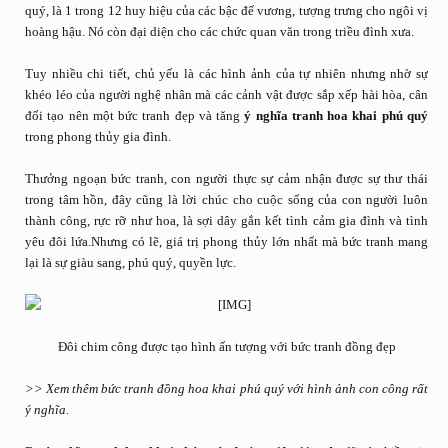
quý, là 1 trong 12 huy hiệu của các bậc đế vương, tượng trưng cho ngôi vị
hoàng hậu. Nó còn đại diện cho các chức quan văn trong triều đình xưa.
Tuy nhiều chi tiết, chủ yếu là các hình ảnh của tự nhiên nhưng nhờ sự
khéo léo của người nghệ nhân mà các cảnh vật được sắp xếp hài hòa, cân
đối tạo nên một bức tranh đẹp và tăng
ý nghĩa tranh hoa khai phú quý
trong phong thủy gia đình.
Thưởng ngoạn bức tranh, con người thực sự cảm nhận được sự thư thái
trong tâm hồn, đây cũng là lời chúc cho cuộc sống của con người luôn
thành công, rực rỡ như hoa, là sợi dây gắn kết tình cảm gia đình và tình
yêu đôi lứa.Nhưng có lẽ, giá trị phong thủy lớn nhất mà bức tranh mang
lại là sự giàu sang, phú quý, quyền lực.
Đôi chim công được tạo hình ấn tượng với bức tranh đồng đẹp​
>> Xem thêm bức tranh đồng hoa khai phú quý với hình ảnh con công rất
ý nghĩa.