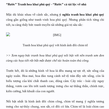
“Rước” Tranh hoa khai phú quý - “Rước” cả tài lộc về nhà
Mặc dù khác nhau về cảnh sắc, nhưng
ý nghĩa tranh hoa khai phú quý
cũng gần giống như tranh vinh hoa phú quý. Nhưng phân tích từng chi
tiết, ta càng thấy bức tranh truyền tải những giá trị sâu sắc:
Tranh hoa khai phú quý với hình ảnh đôi chim trĩ​
>> Xem ngay bức tranh hoa khai phú quý nổi bật với nền tranh sơn đen
cùng các họa tiết rất bắt mắt được chế tác hoàn toàn thủ công.
Trước hết, đó là những hình về hoa lá đều mang sự rực rỡ, sức sống của
ngày xuân. Hoa mai, hoa đào tung cánh nở rộ tràn đầy sức sống, còn là
biểu tượng của khí chất thanh cao, dũng cảm. Cây trúc - loài cây ngay
thẳng, vươn cao lên trời xanh tượng trưng cho sự thẳng thắn, chính trực,
kiên cường, bất khuất của con người.
Nổi bật nhất là hình ảnh đôi chim công, chim trĩ mang ý nghĩa tượng
trưng cho sự thủy chung, son sắt, có đôi có lứa. Chim trĩ là loài chim cao