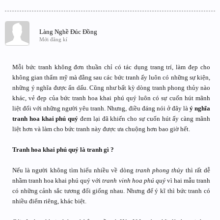
Làng Nghề Đúc Đồng
Mới đăng kí
Mỗi bức tranh không đơn thuần chỉ có tác dụng trang trí, làm đẹp cho
không gian thẩm mỹ mà đằng sau các bức tranh ấy luôn có những sự kiện,
những ý nghĩa được ẩn dấu. Cũng như bất kỳ dòng tranh phong thủy nào
khác, vẻ đẹp của bức tranh hoa khai phú quý luôn có sự cuốn hút mãnh
liệt đối với những người yêu tranh. Nhưng, điều đáng nói ở đây là
ý nghĩa
tranh hoa khai phú quý
đem lại đã khiến cho sự cuốn hút ấy càng mãnh
liệt hơn và làm cho bức tranh này được ưa chuộng hơn bao giờ hết.
Tranh hoa khai phú quý là tranh gì ?
Nếu là người không tìm hiểu nhiều về dòng
tranh phong thủy
thì rất dễ
nhầm tranh hoa khai phú quý với
tranh vinh hoa phú quý
vì hai mẫu tranh
có những cảnh sắc tương đối giống nhau. Nhưng để ý kĩ thì bức tranh có
nhiều điểm riêng, khác biệt.