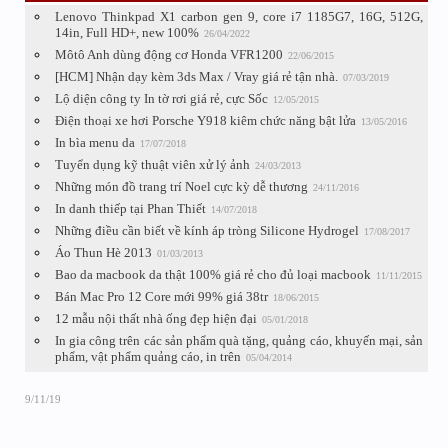
Lenovo Thinkpad X1 carbon gen 9, core i7 1185G7, 16G, 512G,
14in, Full HD+, new 100%
26/04/2022
Môtô Anh dùng động cơ Honda VFR1200
22/06/2015
[HCM] Nhận dạy kèm 3ds Max / Vray giá rẻ tận nhà.
07/03/2019
Lộ diện công ty In tờ rơi giá rẻ, cực Sốc
12/05/2015
Điện thoại xe hơi Porsche Y918 kiêm chức năng bật lửa
13/05/2016
In bìa menu da
17/07/2018
Tuyển dụng kỹ thuật viên xử lý ảnh
24/03/2013
Những món đồ trang trí Noel cực kỳ dễ thương
24/11/2016
In danh thiếp tại Phan Thiết
14/07/2018
Những điều cần biết về kính áp tròng Silicone Hydrogel
17/08/2017
Áo Thun Hè 2013
01/03/2013
Bao da macbook da thật 100% giá rẻ cho đủ loại macbook
11/11/2015
Bán Mac Pro 12 Core mới 99% giá 38tr
18/06/2015
12 mẫu nội thất nhà ống đẹp hiện đại
05/01/2018
In gia công trên các sản phẩm quà tặng, quảng cáo, khuyến mại, sản
phẩm, vật phẩm quảng cáo, in trên
05/04/2014
9/11/19