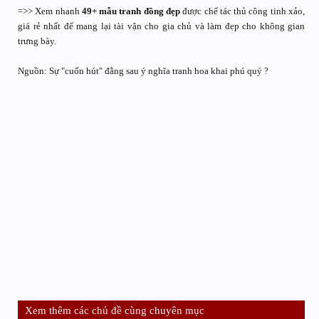
=>> Xem nhanh
49+ mẫu tranh đồng đẹp
được chế tác thủ công tinh xảo,
giá rẻ nhất để mang lại tài vận cho gia chủ và làm đẹp cho không gian
trưng bày.
Nguồn: Sự "cuốn hút" đằng sau ý nghĩa tranh hoa khai phú quý ?
Xem thêm các chủ đề cùng chuyên mục