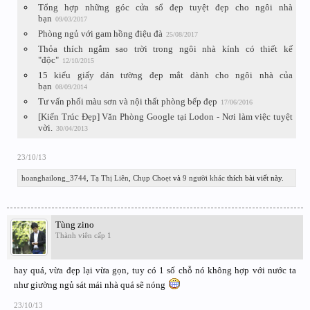
Tổng hợp những góc cửa sổ đẹp tuyệt đẹp cho ngôi nhà
bạn
09/03/2017
Phòng ngủ với gam hồng điệu đà
25/08/2017
Thỏa thích ngắm sao trời trong ngôi nhà kính có thiết kế
"độc"
12/10/2015
15 kiểu giấy dán tường đẹp mắt dành cho ngôi nhà của
bạn
08/09/2014
Tư vấn phối màu sơn và nội thất phòng bếp đẹp
17/06/2016
[Kiến Trúc Đẹp] Văn Phòng Google tại Lodon - Nơi làm việc tuyệt
vời.
30/04/2013
23/10/13
hoanghailong_3744
,
Tạ Thị Liên
,
Chụp Choẹt
và
9 người khác
thích bài viết này.
Tùng zino
Thành viên cấp 1
hay quá, vừa đẹp lại vừa gọn, tuy có 1 số chỗ nó không hợp với nước ta
như giường ngủ sát mái nhà quá sẽ nóng
23/10/13