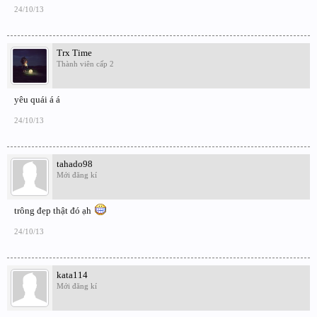
24/10/13
Trx Time
Thành viên cấp 2
yêu quái á á
24/10/13
tahado98
Mới đăng kí
trông đẹp thật đó ạh
24/10/13
kata114
Mới đăng kí