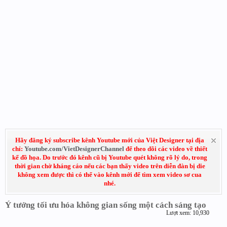
Hãy đăng ký subscribe kênh Youtube mới của Việt Designer tại địa
chỉ:
Youtube.com/VietDesignerChannel
để theo dõi các video về thiết
kế đồ họa. Do trước đó kênh cũ bị Youtube quét không rõ lý do, trong
thời gian chờ kháng cáo nếu các bạn thấy video trên diễn đàn bị die
không xem được thì có thể vào kênh mới để tìm xem video sơ cua
nhé.
Ý tưởng tối ưu hóa không gian sống một cách sáng tạo
Lượt xem: 10,930