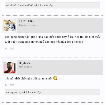
tahado98
và
nolove2208
thích bài viết này.
Lê Chí Hiếu
Thành viên cấp 1
gọn gàng ngăn nắp quá ! Nhà này nếu được xây ở Hà Nội thì ấm biết mấy
suốt ngày trong nhà ăn với ngủ cho qua hết mùa đông hehehe
24/10/13
Duylaser
Mới đăng kí
tiền nội thất chắc gấp đôi cái nhà mất
24/10/13
rainiegreen.rg
thích bài viết này