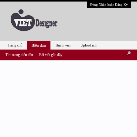
Đăng Nhập hoặc Đăng Ký
Trang chủ
Thành viên
Upload ảnh
Diễn đàn
Tìm trong diễn đàn
Bài viết gần đây