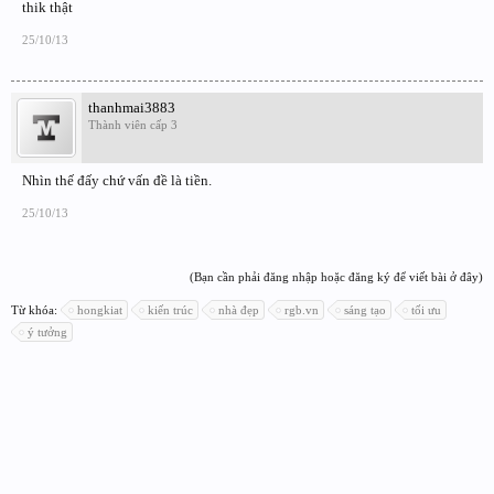
thik thật
25/10/13
thanhmai3883
Thành viên cấp 3
Nhìn thế đấy chứ vấn đề là tiền.
25/10/13
(Bạn cần phải đăng nhập hoặc đăng ký để viết bài ở đây)
Từ khóa:
hongkiat
kiến trúc
nhà đẹp
rgb.vn
sáng tạo
tối ưu
ý tưởng