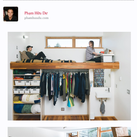
Phạm Hữu Dư
phamhuudu.com