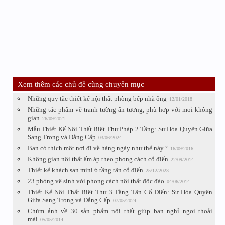
Xem thêm các chủ đề cùng chuyên mục
Những quy tắc thiết kế nội thất phòng bếp nhà ống
12/01/2018
Những tác phẩm vẽ tranh tường ấn tượng, phù hợp với mọi không
gian
26/09/2021
Mẫu Thiết Kế Nội Thất Biệt Thự Pháp 2 Tầng: Sự Hòa Quyện Giữa
Sang Trọng và Đẳng Cấp
03/06/2024
Bạn có thích một nơi đi về hàng ngày như thế này.?
16/09/2016
Không gian nội thất ấm áp theo phong cách cổ điển
22/09/2014
Thiết kế khách sạn mini 6 tầng tân cổ điển
25/12/2023
23 phòng vệ sinh với phong cách nội thất độc đáo
04/06/2014
Thiết Kế Nội Thất Biệt Thự 3 Tầng Tân Cổ Điển: Sự Hòa Quyện
Giữa Sang Trọng và Đẳng Cấp
07/05/2024
Chùm ảnh về 30 sản phẩm nội thất giúp bạn nghỉ ngơi thoải
mái
05/05/2014