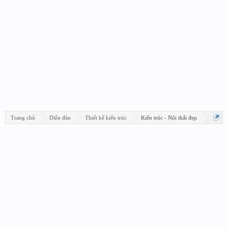
Trang chủ
Diễn đàn
Thiết kế kiến trúc
Kiến trúc - Nội thất đẹp