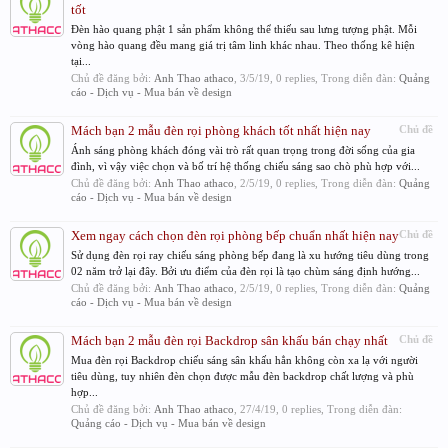
tốt
Đèn hào quang phật 1 sản phẩm không thể thiếu sau lưng tượng phật. Mỗi
vòng hào quang đều mang giá trị tâm linh khác nhau. Theo thống kê hiện
tại...
Chủ đề đăng bởi:
Anh Thao athaco
,
3/5/19
, 0 replies, Trong diễn đàn:
Quảng
cáo - Dịch vụ - Mua bán về design
Mách bạn 2 mẫu đèn rọi phòng khách tốt nhất hiện nay
Chủ đề
Ánh sáng phòng khách đóng vài trò rất quan trọng trong đời sống của gia
đình, vì vậy việc chọn và bố trí hệ thống chiếu sáng sao chò phù hợp với...
Chủ đề đăng bởi:
Anh Thao athaco
,
2/5/19
, 0 replies, Trong diễn đàn:
Quảng
cáo - Dịch vụ - Mua bán về design
Xem ngay cách chọn đèn rọi phòng bếp chuẩn nhất hiện nay
Chủ đề
Sử dụng đèn rọi ray chiếu sáng phòng bếp đang là xu hướng tiêu dùng trong
02 năm trở lại đây. Bởi ưu điểm của đèn rọi là tạo chùm sáng định hướng...
Chủ đề đăng bởi:
Anh Thao athaco
,
2/5/19
, 0 replies, Trong diễn đàn:
Quảng
cáo - Dịch vụ - Mua bán về design
Mách bạn 2 mẫu đèn rọi Backdrop sân khấu bán chạy nhất
Chủ đề
Mua đèn rọi Backdrop chiếu sáng sân khấu hẳn không còn xa lạ với người
tiêu dùng, tuy nhiên đèn chọn được mẫu đèn backdrop chất lượng và phù
hợp...
Chủ đề đăng bởi:
Anh Thao athaco
,
27/4/19
, 0 replies, Trong diễn đàn:
Quảng cáo - Dịch vụ - Mua bán về design