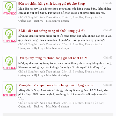
Đèn rọi chính hãng chất lượng giá tốt cho Shop
Chủ đề
Mua đèn rọi ray lắp đặt cho shop thời trang, cửa hàng trưng bày... hẳn không
còn xa lạ với chủ Shop. Tuy nhiên để chọn được 1 thương hiệu đèn rọi...
Chủ đề đăng bởi:
Anh Thao athaco
,
26/4/19
, 0 replies, Trong diễn đàn:
Quảng cáo - Dịch vụ - Mua bán về design
2 Mẫu đèn rọi tường trang trí chất lượng giá tốt
Chủ đề
Sử dụng đèn rọi tường trang trí chiếu sáng tranh ảnh hẳn không còn xa lạ với
quý khách hàng. Tuy nhiên đển chọn được 1 sản phẩm đèn rọi phù hợp...
Chủ đề đăng bởi:
Anh Thao athaco
,
25/4/19
, 0 replies, Trong diễn đàn:
Quảng cáo - Dịch vụ - Mua bán về design
Đèn rọi ray trang trí chính hãng giá tốt nhất HCM
Chủ đề
Sử dụng đèn rọi ray trang trí lắp đặt cho hệ thống chiếu sáng Shop thời trang,
Showroom trưng bày hẳn không còn xa lạ với mỗi người tiêu dùng. Tuy...
Chủ đề đăng bởi:
Anh Thao athaco
,
24/4/19
, 0 replies, Trong diễn đàn:
Quảng cáo - Dịch vụ - Mua bán về design
Máng đèn V shape 1m2 chính hãng chất lượng giá tốt
Chủ đề
Máng đèn V Shap 1m2 còn có tên gọi chung là máng đèn chữ V 1m2, sản
phẩm được 90% doanh nghiệp sử dụng lắp đặt cho trần nổi hoặc treo trần.
Ưu...
Chủ đề đăng bởi:
Anh Thao athaco
,
24/4/19
, 0 replies, Trong diễn đàn:
Quảng cáo - Dịch vụ - Mua bán về design