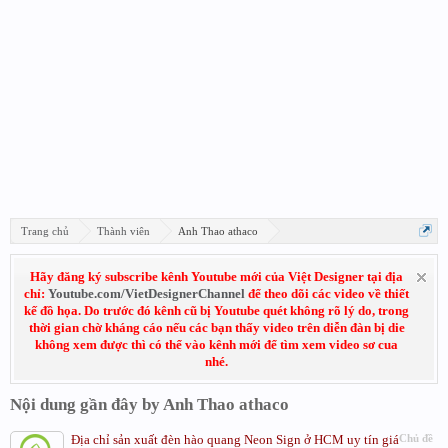
Trang chủ
Thành viên
Anh Thao athaco
Hãy đăng ký subscribe kênh Youtube mới của Việt Designer tại địa
chỉ:
Youtube.com/VietDesignerChannel
để theo dõi các video về thiết
kế đồ họa. Do trước đó kênh cũ bị Youtube quét không rõ lý do, trong
thời gian chờ kháng cáo nếu các bạn thấy video trên diễn đàn bị die
không xem được thì có thể vào kênh mới để tìm xem video sơ cua
nhé.
Nội dung gần đây by Anh Thao athaco
Địa chỉ sản xuất đèn hào quang Neon Sign ở HCM uy tín giá
Chủ đề