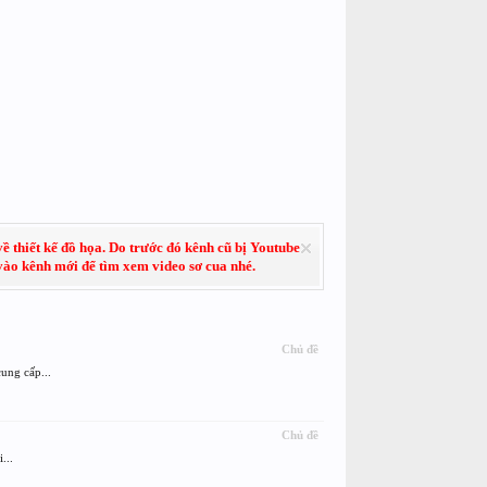
về thiết kế đồ họa. Do trước đó kênh cũ bị Youtube
 vào kênh mới để tìm xem video sơ cua nhé.
Chủ đề
ung cấp...
Chủ đề
...