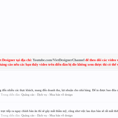
 Designer tại địa chỉ:
Youtube.com/VietDesignerChannel
để theo dõi các video 
kháng cáo nếu các bạn thấy video trên diễn đàn bị die không xem được thì có thể
 đến nhiều các thực khách, mang đến doanh thu, lợi nhuận cho nhà hàng. Để in được bao đũa c
s, Trong diễn đàn:
Quảng cáo - Dịch vụ - Mua bán về design
trực tiếp ra ngay chính bàn ăn thì sẽ gây mất thẩm mỹ, cũng như việc lau dọn bàn sẽ rất mất thời
s, Trong diễn đàn:
Quảng cáo - Dịch vụ - Mua bán về design