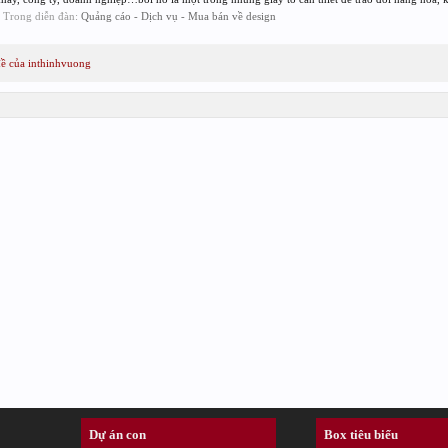
s, Trong diễn đàn:
Quảng cáo - Dịch vụ - Mua bán về design
đề của inthinhvuong
Dự án con
Box tiêu biểu