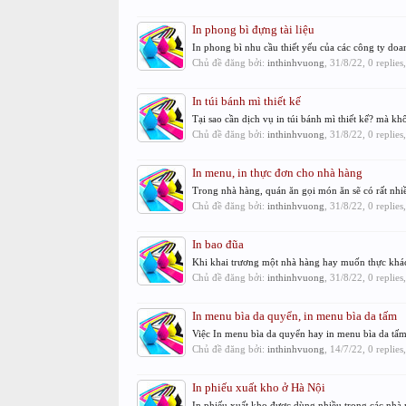
In phong bì đựng tài liệu
In phong bì nhu cầu thiết yếu của các công ty doan
Chủ đề đăng bởi:
inthinhvuong
,
31/8/22
, 0 replie
In túi bánh mì thiết kế
Tại sao cần dịch vụ in túi bánh mì thiết kế? mà k
Chủ đề đăng bởi:
inthinhvuong
,
31/8/22
, 0 replie
In menu, in thực đơn cho nhà hàng
Trong nhà hàng, quán ăn gọi món ăn sẽ có rất nhiề
Chủ đề đăng bởi:
inthinhvuong
,
31/8/22
, 0 replie
In bao đũa
Khi khai trương một nhà hàng hay muốn thực khách
Chủ đề đăng bởi:
inthinhvuong
,
31/8/22
, 0 replie
In menu bìa da quyển, in menu bìa da tấm
Việc In menu bìa da quyển hay in menu bìa da tấm
Chủ đề đăng bởi:
inthinhvuong
,
14/7/22
, 0 replie
In phiếu xuất kho ở Hà Nội
In phiếu xuất kho được dùng nhiều trong các nhà m