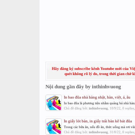
Hãy đăng ký subscribe kênh Youtube mới của Việt
quét không rõ lý do, trong thời gian chờ 
Nội dung gần đây by inthinhvuong
In bao đũa nhà hàng nhật, hàn, việt, á, âu
In bao đũa là phương tiện nhằm quảng bá nhà hàng
Chủ đề đăng bởi:
inthinhvuong
,
10/9/22
, 0 replie
In giấy lót bàn, in giấy trải bàn kê bát đũa
Trong các bữa ăn, nếu đồ ăn, thức uống mà rơi vãi 
Chủ đề đăng bởi:
inthinhvuong
,
31/8/22
, 0 replie