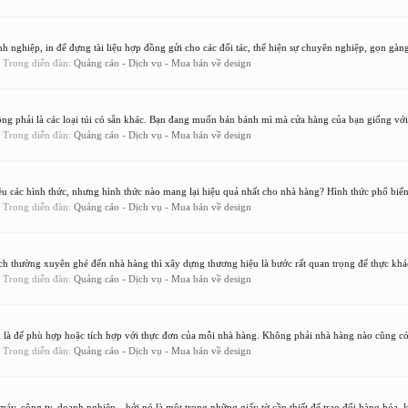
h nghiệp, in để đựng tài liệu hợp đồng gửi cho các đối tác, thể hiện sự chuyên nghiệp, gọn gàng,
s, Trong diễn đàn:
Quảng cáo - Dịch vụ - Mua bán về design
hông phải là các loại túi có sẵn khác. Bạn đang muốn bán bánh mì mà cửa hàng của bạn giống với.
s, Trong diễn đàn:
Quảng cáo - Dịch vụ - Mua bán về design
u các hình thức, nhưng hình thức nào mang lại hiệu quả nhất cho nhà hàng? Hình thức phổ biến 
s, Trong diễn đàn:
Quảng cáo - Dịch vụ - Mua bán về design
 thường xuyên ghé đến nhà hàng thì xây dựng thương hiệu là bước rất quan trọng để thực khác
s, Trong diễn đàn:
Quảng cáo - Dịch vụ - Mua bán về design
 là để phù hợp hoặc tích hợp với thực đơn của mỗi nhà hàng. Không phải nhà hàng nào cũng có 
s, Trong diễn đàn:
Quảng cáo - Dịch vụ - Mua bán về design
áy, công ty, doanh nghiệp…bởi nó là một trong những giấy tờ cần thiết để trao đổi hàng hóa, kí