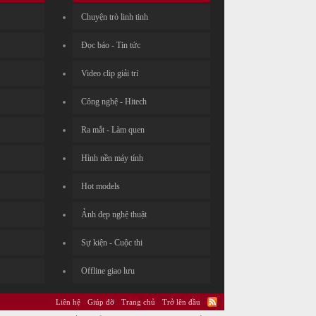
Chuyện trò linh tinh
Đọc báo - Tin tức
Video clip giải trí
Công nghệ - Hitech
Ra mắt - Làm quen
Hình nền máy tính
Hot models
Ảnh đẹp nghệ thuật
Sự kiện - Cuộc thi
Offline giao lưu
Liên hệ
Giúp đỡ
Trang chủ
Trở lên đầu