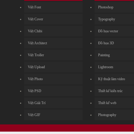
Việt Font
Photoshop
Việt Cover
Typography
Việt Chibi
Đồ họa vector
Việt Architect
Đồ họa 3D
Việt Troller
Painting
Việt Upload
Lightroom
Việt Photo
Kỹ thuật làm video
Việt PSD
Thiết kế kiến trúc
Việt Giải Trí
Thiết kế web
Việt GIF
Photography