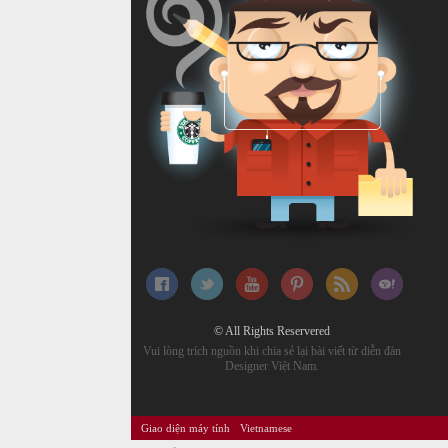
© All Rights Reservered
Vui lòng trích nguồn khi chia sẻ lại bài viết từ diễn đàn
Designer Việt Nam.
Giao diện máy tính
Vietnamese