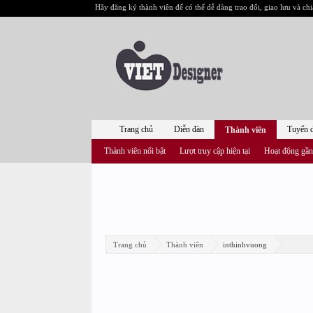
Hãy đăng ký thành viên để có thể dễ dàng trao đổi, giao lưu và chi
Trang chủ
Diễn đàn
Tuyển 
Thành viên
Thành viên nổi bật
Lượt truy cập hiện tại
Hoạt động gần
Trang chủ
Thành viên
inthinhvuong