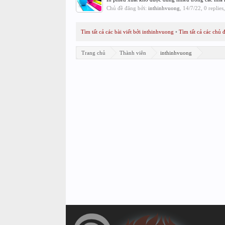
Chủ đề đăng bởi:
inthinhvuong
,
14/7/22
, 0 replie
Tìm tất cả các bài viết bởi inthinhvuong
Tìm tất cả các chủ 
Trang chủ
Thành viên
inthinhvuong