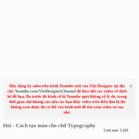
Hãy đăng ký subscribe kênh Youtube mới của Việt Designer tại địa
chỉ:
Youtube.com/VietDesignerChannel
để theo dõi các video về thiết
kế đồ họa. Do trước đó kênh cũ bị Youtube quét không rõ lý do, trong
thời gian chờ kháng cáo nếu các bạn thấy video trên diễn đàn bị die
không xem được thì có thể vào kênh mới để tìm xem video sơ cua
nhé.
Hỏi - Cách tạo màu cho chữ Typography
Lượt xem: 5,420