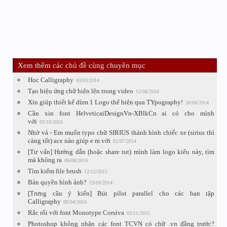
Xem thêm các chủ đề cùng chuyên mục
Học Calligraphy
03/03/2014
Tạo hiệu ứng chữ hiện lện trong video
12/08/2016
Xin giúp thiết kế dùm 1 Logo thể hiện qua TYpography!
20/06/2014
Cần xin font HelveticaiDesignVn-XBlkCn ai có cho mình
với
03/10/2016
Nhờ vả - Em muốn typo chữ SIRIUS thành hình chiếc xe (sirius thì
càng tốt) ace nào giúp e m với
02/07/2014
[Tư vấn] Hướng dẫn (hoặc share tut) mình làm logo kiểu này, tìm
mà không ra
06/08/2014
Tìm kiếm file brush
12/12/2015
Bản quyền hình ảnh?
23/09/2014
[Trưng cầu ý kiến] Bút pilot parallel cho các bạn tập
Calligraphy
09/04/2014
Rắc rối với font Monotype Corsiva
03/11/2015
Photoshop không nhận các font TCVN có chữ .vn đằng trước?