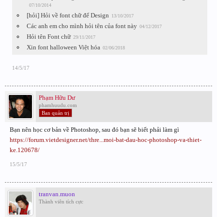
07/10/2014
[hỏi] Hỏi về font chữ để Design
13/10/2017
Các anh em cho mình hỏi tên của font này
04/12/2017
Hỏi tên Font chữ
29/11/2017
Xin font halloween Việt hóa
02/06/2018
14/5/17
Phạm Hữu Dư
phamhuudu.com
Ban quản trị
Bạn nên học cơ bản về Photoshop, sau đó bạn sẽ biết phải làm gì
https://forum.vietdesigner.net/thre...moi-bat-dau-hoc-photoshop-va-thiet-
ke.120678/
15/5/17
tranvan.muon
Thành viên tích cực