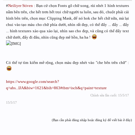
#
Neiliyer Stiven
: Bạn cứ chọn Fonts gõ chữ xong, rùi nhét 1 hình textures
nằm bên trên, che hết trơn hết trọi chữ người ta luôn, sau đó, chuột phải cái
hình bên trên, chọn mục Clipping Mask, để nó hok che hết chữ nữa, mà lại
chui vào tạo màu cho chữ phía dưới, nhìn rất đẹp, có thể đẩy ... đẩy ... đẩy
... hình textures xào qua xào lại, nhìn sao cho đẹp, và cũng có thể đẩy text
chữ dưới, đẩy đi đâu, nhìn cũng đẹp mê hồn, ha ha !
Có thể tự tìm kiếm mở rộng, chọn màu đẹp nhét vào "che bên trên chữ" :
https://www.google.com/search?
q=abs...IJA&biw=1621&bih=863#tbm=isch&q=paint+texture
Chỉnh sửa lần cuối:
15/5/17
15/5/17
(Bạn cần phải đăng nhập hoặc đăng ký để viết bài ở đây)