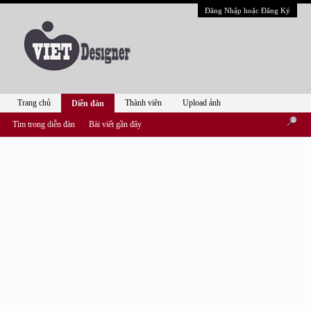
Đăng Nhập hoặc Đăng Ký
Trang chủ
Thành viên
Upload ảnh
Diễn đàn
Tìm trong diễn đàn
Bài viết gần đây